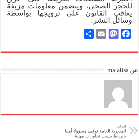
للحجر الصحي، ويتضمن معلومات مزيفة
يعاقب القانون على ترويجها بواسطة
وسائل النشر.
S
E
M
Fa
ha
m
as
ce
re
ail
to
bo
do
ok
عن majaliss
n
السابق
المديرية العامة توقف مسؤولا أمنيا
بالرباط بسبب تجاوزات مهنية