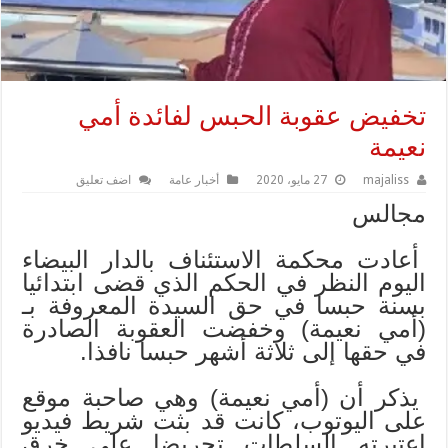
تخفيض عقوبة الحبس لفائدة أمي
نعيمة
majaliss
27 مايو، 2020
أخبار عامة
اضف تعليق
مجالس
أعادت محكمة الاستئناف بالدار البيضاء
اليوم النظر في الحكم الذي قضى ابتدائيا
بسنة حبسا في حق السيدة المعروفة بـ
(أمي نعيمة) وخفضت العقوبة الصادرة
في حقها إلى ثلاثة أشهر حبسا نافذا.
يذكر أن (أمي نعيمة) وهي صاحبة موقع
على اليوتوب، كانت قد بثت شريط فيديو
اعتبرته السلطات تحريضا على خرق