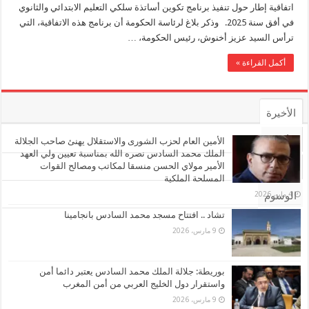
اتفاقية إطار حول تنفيذ برنامج تكوين أساتذة سلكي‎ ‎التعليم الابتدائي والثانوي
في ‏أفق‎ ‎سنة‎2025 ‎. وذكر بلاغ لرئاسة الحكومة أن برنامج هذه الاتفاقية، التي
ترأس السيد عزيز أخنوش، رئيس الحكومة، …
أكمل القراءة »
الأخيرة
الأشهر
الأمين العام لحزب الشورى والاستقلال يهنئ صاحب الجلالة
الملك محمد السادس نصره الله بمناسبة تعيين ولي العهد
الأمير مولاي الحسن منسقا لمكاتب ومصالح القوات
تعليقات
المسلحة الملكية
4 مايو، 2026
الوسوم
تشاد .. افتتاح مسجد محمد السادس بانجامينا
9 مارس، 2026
بوريطة: جلالة الملك محمد السادس يعتبر دائما أمن
واستقرار دول الخليج العربي من أمن المغرب
9 مارس، 2026