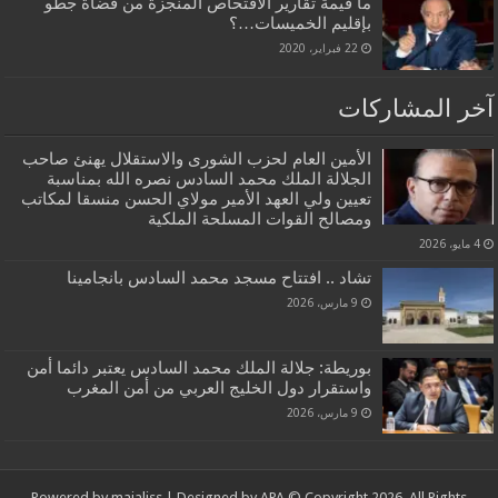
ما قيمة تقارير الافتحاص المنجزة من قضاة جطو
بإقليم الخميسات…؟‎
22 فبراير، 2020
آخر المشاركات
الأمين العام لحزب الشورى والاستقلال يهنئ صاحب
الجلالة الملك محمد السادس نصره الله بمناسبة
تعيين ولي العهد الأمير مولاي الحسن منسقا لمكاتب
ومصالح القوات المسلحة الملكية
4 مايو، 2026
تشاد .. افتتاح مسجد محمد السادس بانجامينا
9 مارس، 2026
بوريطة: جلالة الملك محمد السادس يعتبر دائما أمن
واستقرار دول الخليج العربي من أمن المغرب
9 مارس، 2026
Powered by
majaliss
| Designed by
APA
© Copyright 2026, All Rights