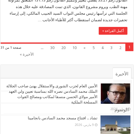
القانون رقم 33.21 يقضي بتغيير وتتميم القانون رقم 131.13 المتعلق بمزاولة
مهنة الطب. ويروم مشروع القانون، الذي تمت المصادقة عليه خلال هذه
الجلسة التي ترأسها رئيس مجلس النواب السيد الحبيب المالكي، إلى إرساء
تحفيزات جديدة لضمان استقطاب أكثر للأطباء الأجانب …
أكمل القراءة »
1
...
30
20
10
»
5
4
3
2
صفحة 1 من 31
الأخيرة »
الأخيرة
الأشهر
الأمين العام لحزب الشورى والاستقلال يهنئ صاحب الجلالة
الملك محمد السادس نصره الله بمناسبة تعيين ولي العهد
الأمير مولاي الحسن منسقا لمكاتب ومصالح القوات
تعليقات
المسلحة الملكية
4 مايو، 2026
الوسوم
تشاد .. افتتاح مسجد محمد السادس بانجامينا
9 مارس، 2026