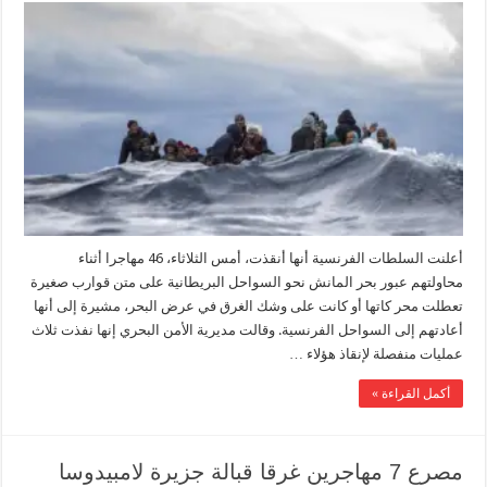
أعلنت السلطات الفرنسية أنها أنقذت، أمس الثلاثاء، 46 مهاجرا أثناء
محاولتهم عبور بحر المانش نحو السواحل البريطانية على متن قوارب صغيرة
تعطلت محر كاتها أو كانت على وشك الغرق في عرض البحر، مشيرة إلى أنها
أعادتهم إلى السواحل الفرنسية. وقالت مديرية الأمن البحري إنها نفذت ثلاث
عمليات منفصلة لإنقاذ هؤلاء …
أكمل القراءة »
مصرع 7 مهاجرين غرقا قبالة جزيرة لامبيدوسا