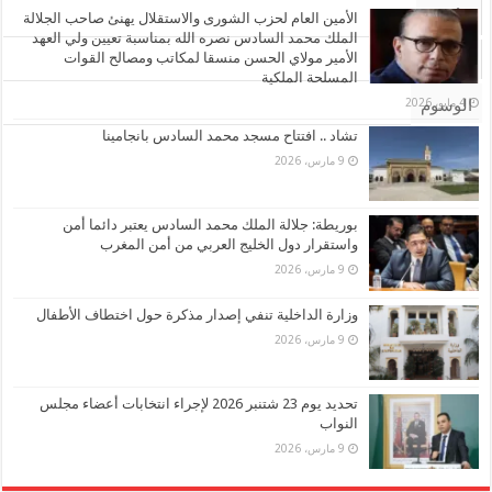
الأشهر
الأمين العام لحزب الشورى والاستقلال يهنئ صاحب الجلالة
الملك محمد السادس نصره الله بمناسبة تعيين ولي العهد
الأمير مولاي الحسن منسقا لمكاتب ومصالح القوات
تعليقات
المسلحة الملكية
4 مايو، 2026
الوسوم
تشاد .. افتتاح مسجد محمد السادس بانجامينا
9 مارس، 2026
بوريطة: جلالة الملك محمد السادس يعتبر دائما أمن
واستقرار دول الخليج العربي من أمن المغرب
9 مارس، 2026
وزارة الداخلية تنفي إصدار مذكرة حول اختطاف الأطفال
9 مارس، 2026
تحديد يوم 23 شتنبر 2026 لإجراء انتخابات أعضاء مجلس
النواب
9 مارس، 2026