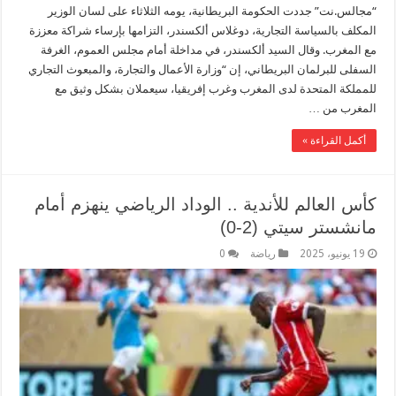
“مجالس.نت” جددت الحكومة البريطانية، يومه الثلاثاء على لسان الوزير
المكلف بالسياسة التجارية، دوغلاس ألكسندر، التزامها بإرساء شراكة معززة
مع المغرب. وقال السيد ألكسندر، في مداخلة أمام مجلس العموم، الغرفة
السفلى للبرلمان البريطاني، إن “وزارة الأعمال والتجارة، والمبعوث التجاري
للمملكة المتحدة لدى المغرب وغرب إفريقيا، سيعملان بشكل وثيق مع
المغرب من …
أكمل القراءة »
كأس العالم للأندية .. الوداد الرياضي ينهزم أمام
مانشستر سيتي (2-0)
19 يونيو، 2025
رياضة
0