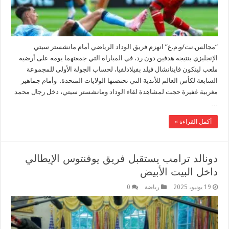
“مجالس.نت/و.م.ع” انهزم فريق الوداد الرياضي أمام مانشستر سيتي
الإنجليزي بنتيجة هدفين دون رد، في المباراة التي جمعتهما يومه على أرضية
ملعب لينكون فاينانشال فيلد بفيلادلفيا، لحساب الجولة الأولى للمجموعة
السابعة لكأس العالم للأندية التي تحتضنها الولايات المتحدة. وأمام جماهير
مغربية غفيرة حجت لمشاهدة لقاء الوداد ومانشستر سيتي، دخل رجال محمد
…
أكمل القراءة »
دونالد ترامب يستقبل فريق يوفنتوس الإيطالي
داخل البيت الأبيض
19 يونيو، 2025
رياضة
0