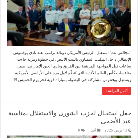
“مجالس.نت” استقبل الرئيس الأمريكي دونالد ترامب بعثة نادي يوفنتوس
الإيطالي داخل المكتب البيضاوي بالبيت الأبيض، في خطوة رمزية جاءت
ساعات قبل المواجهة المرتقبة بين الفريق ونادي العين الإماراتي، ضمن
منافسات كأس العالم للأندية التي تُنظّم لأول مرة على الأراضي الأمريكية.
ويستهل يوفنتوس مشاركته في البطولة بمباراة قوية فجر يوم الخميس 19 …
أكمل القراءة »
حفل استقبال لحزب الشورى والاستقلال بمناسبة
عيد الأضحى
13 يونيو، 2025
أخبار
0