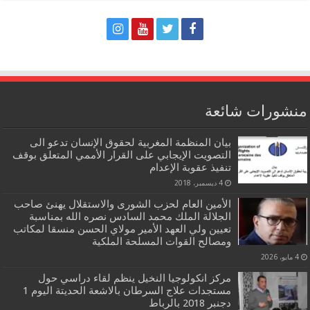
منشورات شائعة
بيان المنظمة المغربية لحقوق الإنسان تدعو الى
التصويت الإيجابي على القرار الأممي المتعلق بوقف
تنفيذ عقوبة الإعدام
4 ديسمبر، 2018
الأمين العام لحزب الشورى والاستقلال يهنئ صاحب
الجلالة الملك محمد السادس نصره الله بمناسبة
تعيين ولي العهد الأمير مولاي الحسن منسقا لمكاتب
ومصالح القوات المسلحة الملكية
4 مايو، 2026
مركز انكولوجيا النخيل ينظم لقاء دراسي حول
مستجدات علاج السرطان بالاشعة الحديتة اليوم 1
دجنبر 2018 بالرباط