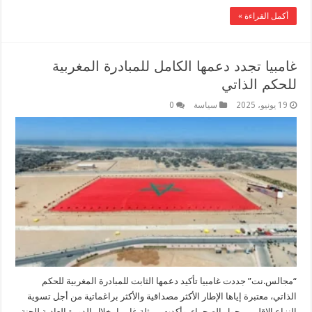
أكمل القراءة »
غامبيا تجدد دعمها الكامل للمبادرة المغربية
للحكم الذاتي
19 يونيو، 2025
سياسة
0
“مجالس.نت” جددت غامبيا تأكيد دعمها الثابت للمبادرة المغربية للحكم
الذاتي، معتبرة إياها الإطار الأكثر مصداقية والأكثر براغماتية من أجل تسوية
النزاع الإقليمي حول الصحراء. وأكدت ممثلة غامبيا، خلال الدورة العادية للجنة