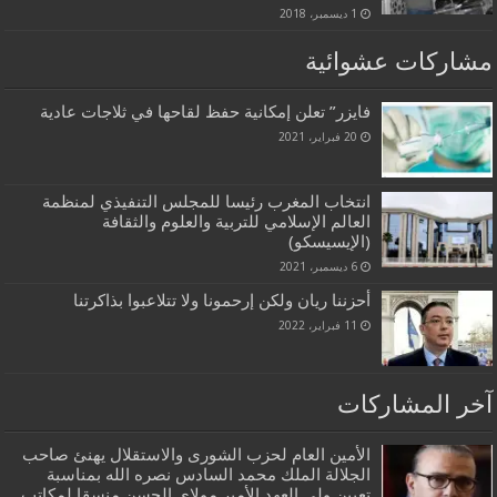
1 ديسمبر، 2018
مشاركات عشوائية
فايزر” تعلن إمكانية حفظ لقاحها في ثلاجات عادية
20 فبراير، 2021
انتخاب المغرب رئيسا للمجلس التنفيذي لمنظمة
العالم الإسلامي للتربية والعلوم والثقافة
(الإيسيسكو)
6 ديسمبر، 2021
أحزننا ريان ولكن إرحمونا ولا تتلاعبوا بذاكرتنا
11 فبراير، 2022
آخر المشاركات
الأمين العام لحزب الشورى والاستقلال يهنئ صاحب
الجلالة الملك محمد السادس نصره الله بمناسبة
تعيين ولي العهد الأمير مولاي الحسن منسقا لمكاتب