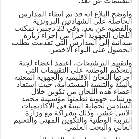
التقييمات عن بعد.
وأوضح البلاغ أنه قد تم انتقاء المدارس
الحاصلة على الشهادتين البرونزية
والفضية عن بعد، وفي 23 دجنبر، تمكنت
اللجان الجهوية أخيرا من إجراء زيارة
ميدانية إلى المدارس التي تقدمت بطلب
الحصول على اللواء الأخضر.
ولتقييم الترشيحات، اعتمد أعضاء لجنة
التحكيم الوطنية على التقييمات التي
أجرتها اللجان الإقليمية والجهوية المعنية
بالبيئة والتنمية المستدامة، حيث استفاد
أعضاء هذه اللجان من تكوين خلال
ورشات جهوية نظمتها مؤسسة محمد
السادس لحماية البيئة في الأكاديميات
الاثني عشر، وذلك بشراكة مع وزارة
التربية الوطنية والتكوين المهني والتعليم
العالي والبحث العلمي.