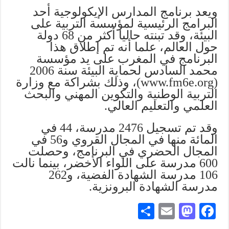
ويعد برنامج المدارس الإيكولوجية أحد
البرامج الرئيسية لمؤسسة التربية على
البيئة، وقد تبنته حاليا أكثر من 68 دولة
حول العالم، علما أنه تم إطلاق هذا
البرنامج في المغرب على يد مؤسسة
محمد السادس لحماية البيئة سنة 2006
(www.fm6e.org)، وذلك بشراكة مع وزارة
التربية الوطنية والتكوين المهني والبحث
العلمي والتعليم العالي.
وقد تم تسجيل 2476 مدرسة، 44 في
المائة منها في المجال القروي و56 في
المجال الحضري في البرنامج، وحصلت
600 مدرسة على اللواء الأخضر، بينما نالت
106 مدرسة الشهادة الفضية، و262
مدرسة الشهادة البرونزية.
S
E
M
Fa
ha
m
as
ce