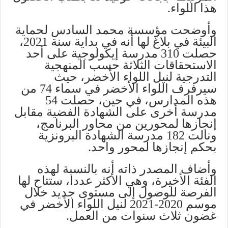
هذا اللواء.
وأوضحت مؤسسة محمد السادس لحماية
البيئة في بلاغ لها أنه في بداية سنة 2021،
حصلت 310 مدرسة إيكولوجية على أحد
الاستحقاقات الثلاثة حسب المنهجية
التدرجية لنيل اللواء الأخضر، حيث
سيرفرف اللواء الأخضر في سماء 74 من
هذه المدارس، في حين، حصلت 54
مدرسة أخرى على الشهادة الفضية مقابل
إنجازها لمحورين من محاور البرنامج،
ونالت 182 مدرسة الشهادة البرونزية
بحكم إنجازها لمحور واحد.
وأضاف المصدر ذاته أنه بالنسبة لهذه
الفئة الأخيرة، وهي الأكثر عددا، ستتاح لها
الفرصة للوصول إلى مستوى جديد خلال
موسم 2020-2021 لنيل اللواء الأخضر في
غضون ثلاث سنوات من العمل.