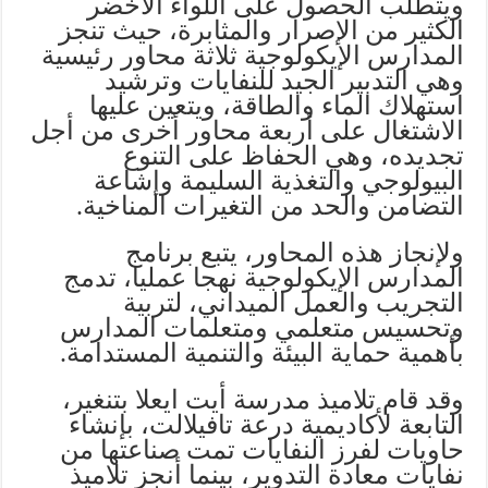
ويتطلب الحصول على اللواء الأخضر
الكثير من الإصرار والمثابرة، حيث تنجز
المدارس الإيكولوجية ثلاثة محاور رئيسية
وهي التدبير الجيد للنفايات وترشيد
استهلاك الماء والطاقة، ويتعين عليها
الاشتغال على أربعة محاور أخرى من أجل
تجديده، وهي الحفاظ على التنوع
البيولوجي والتغذية السليمة وإشاعة
التضامن والحد من التغيرات المناخية.
ولإنجاز هذه المحاور، يتبع برنامج
المدارس الإيكولوجية نهجا عمليا، تدمج
التجريب والعمل الميداني، لتربية
وتحسيس متعلمي ومتعلمات المدارس
بأهمية حماية البيئة والتنمية المستدامة.
وقد قام تلاميذ مدرسة أيت ايعلا بتنغير،
التابعة لأكاديمية درعة تافيلالت، بإنشاء
حاويات لفرز النفايات تمت صناعتها من
نفايات معادة التدوير، بينما أنجز تلاميذ