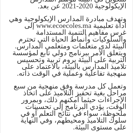
الإيكولوجية 2020-2021 عن بعد.
وتهدف مبادرة المدارس الإيكولوجية وهي
أداة تعليمية www.ecoecoles.ma إلى
غرس مفاهيم التنمية المستدامة
والسلوكيات وأنماط الحياة التي تحترم
البيئة لدى متعلمات ومتعلمي المدارس.
ويتعلق الأمر ببرنامج دولي تابع لمؤسسة
التربية على البيئة يروم تربية وتحسيس
تلاميذ المدارس بالبيئة، بالاعتماد على
منهجية تفاعلية وعملية في الوقت ذاته.
وتعمل كل مدرسة وفق منهجية من سبع
مراحل بغية تحفيز التلاميذ على اتخاذ
الإجراءات حيثما أمكنهم ذلك، وبمرور
الوقت، يؤدي البرنامج إلى تحسينات
ملحوظة، سواء في نتائج التعلم أو في
سلوك التلاميذ ومحيطهم، وفي النهاية
على مستوى البيئة.