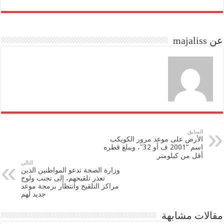
re
ail
to
bo
do
ok
عن majaliss
n
السابق
الأرض على موعد مرور الكويكب
اسم “2001 ف أو 32″، ويبلغ قطره
أقل من كيلومتر
التالي
وزارة الصحة تدعو المواطنين الذين
تعذر تلقيحهم، إلى تجنب ولوج
مراكز التلقيح وانتظار برمجة موعد
جديد لهم
مقالات مشابهة