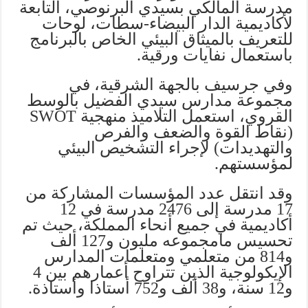
مدرسة المالكي بسيدي البرنوصي، التابعة
لأكاديمية الدار البيضاء-سطات، لوحات
للتعريف بالميثاق البيئي الخاص بالبرنامج
باستعمال نفايات ورقية.
وفي جرسيف بالجهة الشرقية، في
مجموعة مدارس سيدي الفضيل بالوسط
القروي، استعمل التلاميذ منهجية SWOT
(نقاط القوة والضعف والفرص
والتهديدات) لإجراء التشخيص البيئي
لمؤسستهم.
وقد انتقل عدد المؤسسات المشاركة من
17 مدرسة إلى 2476 مدرسة في 12
أكاديمية في جميع أنحاء المملكة، حيث تم
تحسيس مامجموعه مليون و127 ألف
و814 من متعلمي ومتعلمات المدارس
الإيكولوجية الذين تتراوح أعمارهم بين 4
و12 سنة، و38 ألف و752 أستاذا وأستاذة.