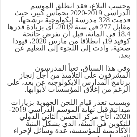
وحسب البلاغ، فقد انطلق الموسم
الدراسي 2019-2020 بحماس كبير، حيث
قدمت 328 مدرسة إيكولوجية ترشحها،
مقابل 277 في سنة 2019، أي بزيادة قدرها
18.4 في المائة، قبل أن تفرض جائحة
كوفيد 19، انطلاقا من مارس 2020، قيودا
صحية، وأدت إلى اللجوء إلى التعليم عن
بعد.
وفي هذا السياق، تعبأ المدرسون
المشرفون على التلاميذ من أجل إنجاز
برنامج المدارس الإيكولوجية عن بعد، على
الرغم من إغلاق المؤسسات لأبوابها.
وبسبب تعذر قيام اللجن الجهوية بزيارات
ميدانية قبل نهاية الموسم الدراسي 2019-
2020، أتاح مركز الحسن الثاني الدولي
للتكوين في البيئة، الذي يشكل البنية
الأكاديمية للمؤسسة، عدة وسائل لإجراء