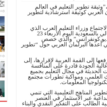
مولا
ال
”وثيقة تطوير التعليم في العالم
المل
ن العربي كوثيقة استرشادية لتطوير
4 مايو، 2026
لاجتماع وزراء التعليم العرب الذي
استضافته وزارة التعليم العالي بالسعودية اليوم الأربعاء 23
ية “الفيديو كونفرانس” والذي خصص
تي أعدها البرلمان العربي حول “تطوير
9 مارس، 2026
ها إلى القمة العربية لإقرارها، إلى
عالية الجودة قادرة على المنافسة
ت الحديثة في مجال التعليم بجميع
ث العلمي، ومواكبة تطورات مجتمع
كنولوجيا المعلومات.
وير المناهج التعليمية التي تنمي
داعية عبر الاستثمار في العنصر
 الطالب على التفكير النقدي والبناء