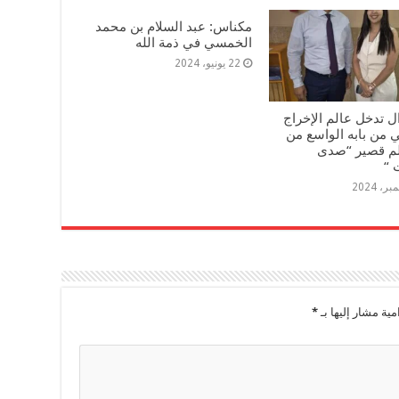
مكناس: عبد السلام بن محمد
الخمسي في ذمة الله
22 يونيو، 2024
ل تدخل عالم الإخراج
 من بابه الواسع من
لم قصير “صدى
 “
مية مشار إليها بـ
*