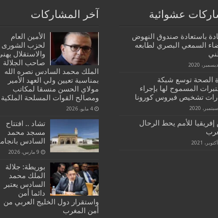
ركات عشوائية
آخر المشاركات
ادة باستعادة صندوق النهوض
الأمين العام
ضاء السمعي البصري لطابعه
لحزب الشورى
ني
والاستقلال يهنئ
صاحب الجلالة
الملك محمد السادس نصره الله
ة الصحة توسع شبكة
بمناسبة تعيين ولي العهد الأمير
تبرات المسموح لها بإجراء
مولاي الحسن منسقا لمكاتب
ارات تشخيص فيروس كورونا
ومصالح القوات المسلحة الملكية
4 مايو، 2026
إفريقيا للأمم يحط الرحال
تشاد .. افتتاح
غرب
مسجد محمد
السادس بانجامي
9 مارس، 2026
بوريطة: جلالة
الملك محمد
السادس يعتبر
دائما أمن
واستقرار دول الخليج العربي من
أمن المغرب