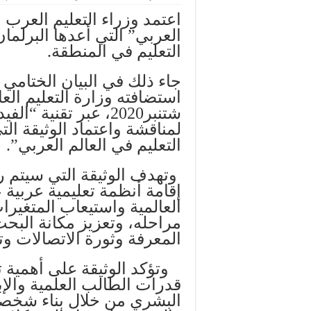
اعتمد وزراء التعليم العرب ،
العربي” التي أعدها البرلما
التعليم في المنطقة.
جاء ذلك في البيان الختامي 
شتنبر2020، عبر تقن
لمناقشة واعتماد الوثيقة ال
التعليم في العالم العربي”.
وتهدف الوثيقة التي سيتم رفع
إقامة أنظمة تعليمية عربية 
العالمية واستيعاب المتغيرا
مراحله، وتعزيز مكانة البح
المعرفة وثورة الاتصالات وت
وتؤكد الوثيقة على أهمية تط
قدرات الطالب العلمية والإب
البشري من خلال بناء شخصية