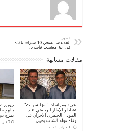
السابق
الجديدة.. السجن 10 سنوات نافذة
في حق مغتصب قاصرين
مقالات مشابهة
تعزية ومواساة: “مجالس.نت”
نيويورك:
تشاطر الإطار الرياضي عبد
بالهوية 
المولى الخنفري الأحزان في
يمزج بين
وفاة نجله الشاب يحيى
7 فبراير، 2026
15 فبراير، 2026