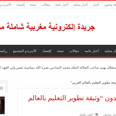
فة وفنون
أخبار
أخبار محلية
أخبار عامة
مقالات
صحة
إقتصاد
الأسرة و 
ار محلية
أخبار عامة
مقالات
صحة
إقتصاد
الأسرة و المجتمع
رياضة
ستقلال يهنئ صاحب الجلالة الملك محمد السادس نصره الله بمناسبة تعيين ولي العهد 
قة تطوير التعليم بالعالم العربي”
ال
ون “وثيقة تطوير التعليم بالعالم
ال
تع
ير مصنف
اضف تعليق