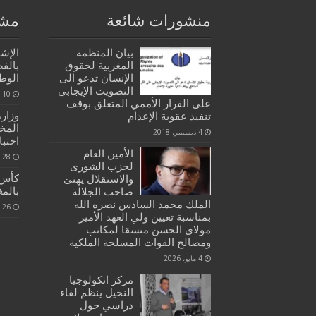
منشورات شائعة
مشا
بيان المنظمة
الإش
المغربية لحقوق
بالف
الإنسان تدعو الى
الوط
التصويت الإيجابي
10 ديسمبر، 2020
على القرار الأممي المتعلق بوقف
وزار
تنفيذ عقوبة الإعدام
المخ
4 ديسمبر، 2018
اختب
الأمين العام
28 سبتمبر، 2020
لحزب الشورى
كأس 
والاستقلال يهنئ
بالم
صاحب الجلالة
الملك محمد السادس نصره الله
26 أكتوبر، 2021
بمناسبة تعيين ولي العهد الأمير
مولاي الحسن منسقا لمكاتب
ومصالح القوات المسلحة الملكية
4 مايو، 2026
مركز انكولوجيا
النخيل ينظم لقاء
دراسي حول