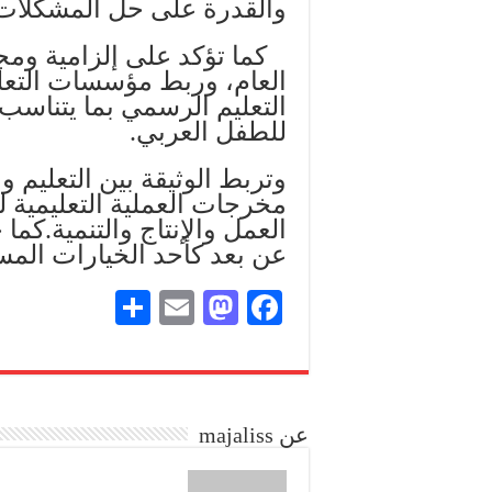
والقدرة على حل المشكلات
كما تؤكد على إلزامية ومجان
العام، وربط مؤسسات التعلي
التعليم الرسمي بما يتناسب 
للطفل العربي.
وتربط الوثيقة بين التعليم 
مخرجات العملية التعليمية 
العمل والإنتاج والتنمية.كم
عن بعد كأحد الخيارات المستق
S
E
M
Fa
ha
m
as
ce
re
ail
to
bo
do
ok
عن majaliss
n