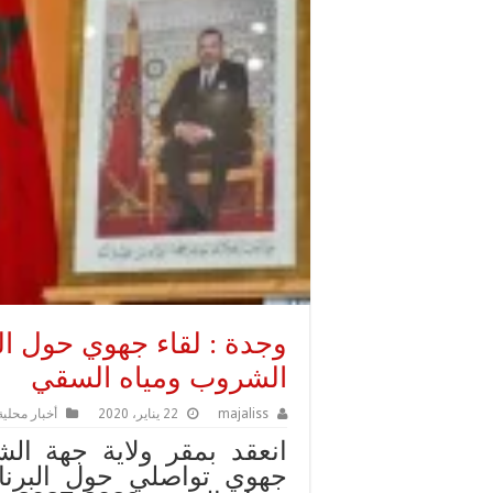
وجدة : لقاء جهوي حول الب
الشروب ومياه السقي
majaliss
22 يناير، 2020
أخبار محلية
انعقد بمقر ولاية جهة الش
جهوي تواصلي حول البرنام