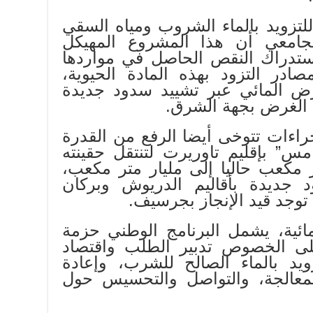
تزويد بالماء الشروب ومياه السقي
لسيد الجامعي أن هذا المشروع المهيكل
دراك النقص الحاصل في مواردها
صادر التزود بهذه المادة الحيوية،
رض المائي عبر تشييد سدود جديدة
راءات تتوخى أيضا الرفع من القدرة
مس” بإقليم تاوريرت لتنتقل حقينته
2 مليون متر مكعب حاليا إلى مليار متر مكعب،
د جديدة بأقاليم الدريوش وبركان
توجد قيد الإنجاز بجرسيف.
مائية، يشمل البرنامج الوطني حزمة
لى الخصوص تدبير الطلب واقتصاد
زويد بالماء الصالح للشرب، وإعادة
المعالجة، والتواصل والتحسيس حول