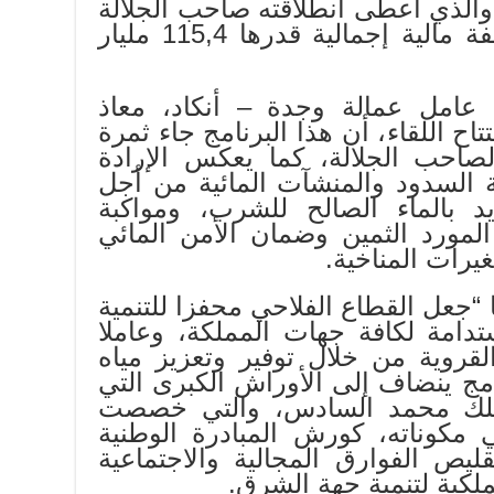
اه السقي 2020-2027، والذي أعطى انطلاقته صاحب الجلالة
الملك محمد السادس، بكلفة مالية إجمالية قدرها 115,4 مليار
عامل عمالة وجدة – أنكاد، معاذ
اح اللقاء، أن هذا البرنامج جاء ثمرة
لصاحب الجلالة، كما يعكس الإرادة
 السدود والمنشآت المائية من أجل
د بالماء الصالح للشرب، ومواكبة
لمورد الثمين وضمان الأمن المائي
غيرات المناخية.
ا “جعل القطاع الفلاحي محفزا للتنمية
ستدامة لكافة جهات المملكة، وعاملا
قروية من خلال توفير وتعزيز مياه
نامج ينضاف إلى الأوراش الكبرى التي
لملك محمد السادس، والتي خصصت
 مكوناته، كورش المبادرة الوطنية
قليص الفوارق المجالية والاجتماعية
لملكية لتنمية جهة الشرق.