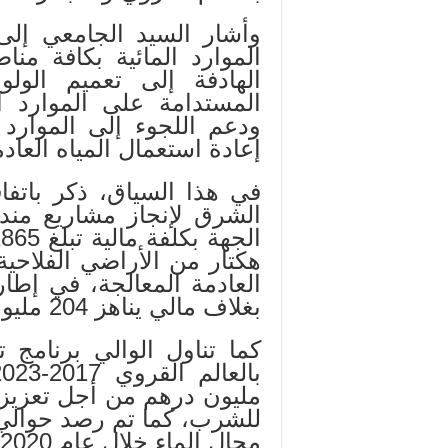
وأشار السيد الجامعي إلى
الموارد المائية بكافة م
الهادفة إلى تعميم الول
المستدامة على الموارد ا
ودعم اللجوء إلى الموارد ا
إعادة استعمال المياه العادم
في هذا السياق، ذكر باتف
الشرق لإنجاز مشاريع مند
هكتار من الأراضي الفلاحية
بغلاف مالي يناهز 204 مليون درهم.
كما تناول الوالي برنامج ت
مليون درهم من أجل تعزيز تز
مجال الماء خلال عام 2020.