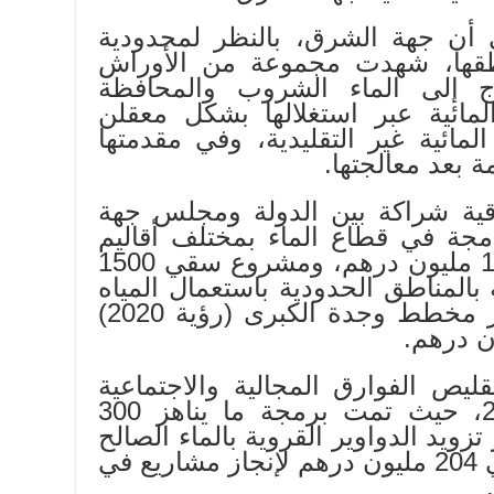
 أن جهة الشرق، بالنظر لمحدودية
ناطقها، شهدت مجموعة من الأوراش
وج إلى الماء الشروب والمحافظة
لمائية عبر استغلالها بشكل معقلن
لمائية غير التقليدية، وفي مقدمتها
ة بعد معالجتها.
اقية شراكة بين الدولة ومجلس جهة
مجة في قطاع الماء بمختلف أقاليم
الجهة بكلفة مالية تبلغ 1865 مليون درهم، ومشروع سقي 1500
 بالمناطق الحدودية باستعمال المياه
العادمة المعالجة، في إطار مخطط وجدة الكبرى (رؤية 2020)
قليص الفوارق المجالية والاجتماعية
بالعالم القروي 2017-2023، حيث تمت برمجة ما يناهز 300
ويد الدواوير القروية بالماء الصالح
للشرب، كما تم رصد حوالي 204 مليون درهم لإنجاز مشاريع في