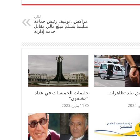
التالي
مراكش.. توقيف رئيس جماعة
متلبسا بتسلم مبلغ مالي مقابل
خدمة إدارية
ليق ببلد تظاهرات
حليمات الخميسات في عداد
“مختفون”
11 يناير، 2023