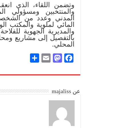
وتضمن اللقاء، الذي انع
والمنتخبين ومسؤولي الم
المدني وعدد من الشخصي
المائي لملوية والمكتب ال
والمديرية الجهوية للفلاح
بالتفصيل إلى مشاريع ومحا
المحلي.
S
E
M
Fa
ha
m
as
ce
re
ail
to
bo
do
ok
عن majaliss
n