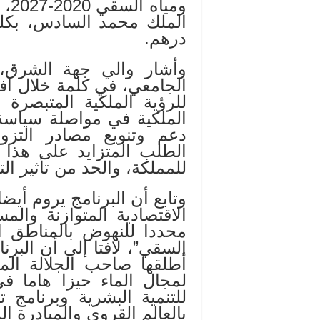
ومي
درهم.
وأشار والي جهة الشرق، 
الجامعي، في كلمة خلال افتت
للرؤية الملكية المتبصرة 
الملكية في مواصلة سياسة
دعم وتنويع مصادر التزوي
الطلب المتزايد على هذا ا
للمملكة، والحد من تأثير الت
وتابع أن البرنامج يروم أيض
الاقتصادية المتوازنة والم
محددا للنهوض بالمناطق ال
السقي”، لافتا إلى أن البر
أطلقها صاحب الجلالة ا
لمجال الماء حيزا هاما في
للتنمية البشرية وبرنامج ت
بالعالم القروي والمبادرة ا