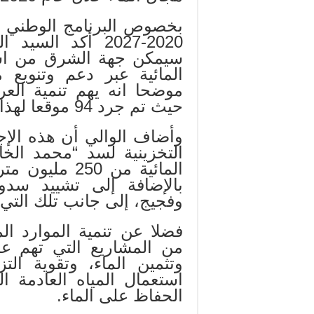
بخصوص البرنامج الوطني لل
2020-2027 أكد ا
سيمكن جهة الشرق من است
المائية عبر دعم وتنويع م
موضحا انه يهم تنمية الع
حيث تم جرد 94 موقعا لهذا الغرض بجهة الشرق.
وأضاف الوالي أن هذه الإج
التخزينية لسد “محمد الخا
المائية من 50
بالإضافة إلى تشييد سدو
وفجيج، إلى جانب تلك التي 
فضلا عن تنمية الموارد ال
من المشاريع التي تهم ع
وتثمين الماء، وتقوية الت
استعمال المياه العادمة 
الحفاظ على الماء.