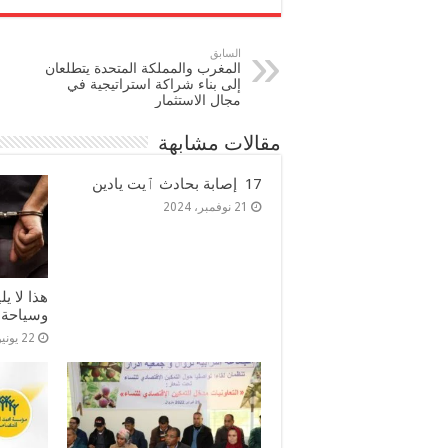
السابق
المغرب والمملكة المتحدة يتطلعان
إلى بناء شراكة استراتيجية في
مجال الاستثمار
مقالات مشابهة
17 إصابة بحادث ٱيت يادين
21 نوفمبر، 2024
هذا لا ي
وسياحة
22 يونيو، 2024