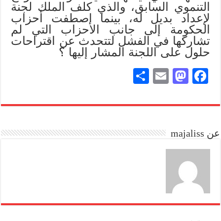
التنموي السابق، والذي كلف الملك لجنة
لإعداد بديل له، بينما اصطفت أحزاب
الحكومة إلى جانب الأحزاب التي لم
تشاركها في الفشل لتتحدث عن اقتراحات
حلول على اللجنة المشار إليها ؟
S
E
M
Fa
ha
m
as
ce
re
ail
to
bo
do
ok
عن majaliss
n