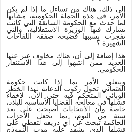
إلى ذلك، هناك من تساءل ما إذا لم يكن
الأمر، في هذه الحملة الحكومية، مشابها
لما حدث مع الحكومة السابقة التي كانت
تشارك فيها الوزيرة الاستقلالية، والتي
تفجرت بسببها فضيحة صفقة اللقاحات
الشهيرة ؟
هذا إضافة إلى أن، هناك مخاوف عبر عنها
العديد ممن انتبهوا إلى هذا الاستنفار
الحكومي.
ويتعلق الأمر بما إذا كانت حكومة
العثماني تحول ركوب الدعاية لهذا الخطر
الوبائي المتحكم فيه حتى الآن، لإخفاء
فشلها في معالجة القضايا الأساسية للبلاد،
خاصة وان الانتخابات أصبحت على بعد
سنة من اليوم، بما يجعل الأحزاب
الحاكمة تبحث عن أي ذريعة لتغطي على
فشلها الذي يشهد عليه موت النموذج