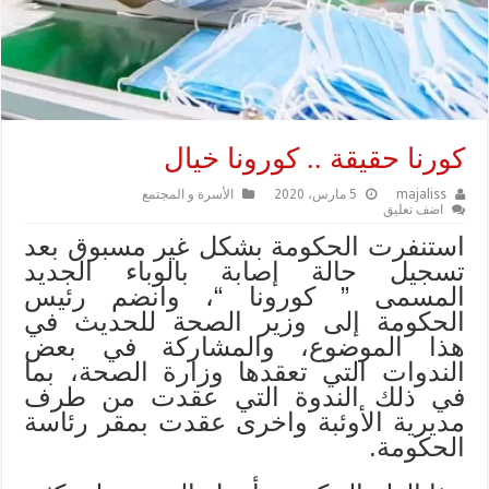
كورنا حقيقة .. كورونا خيال
majaliss
5 مارس، 2020
الأسرة و المجتمع
اضف تعليق
استنفرت الحكومة بشكل غير مسبوق بعد
تسجيل حالة إصابة بالوباء الجديد
المسمى ” كورونا “، وانضم رئيس
الحكومة إلى وزير الصحة للحديث في
هذا الموضوع، والمشاركة في بعض
الندوات التي تعقدها وزارة الصحة، بما
في ذلك الندوة التي عقدت من طرف
مديرية الأوئبة واخرى عقدت بمقر رئاسة
الحكومة.