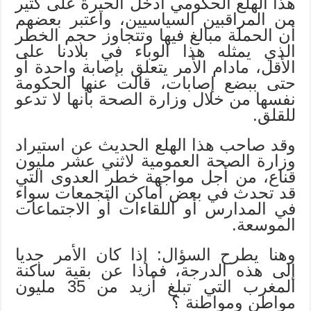
هذا الهلع الحكومي أدخل الحيرة على كثير
من المراقبين السياسيين، واعتبر بعضهم
أن الحملة مبالغ فيها وتتجاوز حجم الخطر
الذي يمثله هذا الوباء في بلادنا على
الأقل، مادام الأمر يتعلق بإصابة واحدة أو
حتى ببضع إصابات، قالت عنها الحكومة
نفسها من خلال وزارة الصحة بأنها لا تدعو
للقلق.
وقد صاحب هذا الهلع الحديث عن استيراد
وزارة الصحة العمومية لاثني عشر مليون
قناع، من أجل مواجهة خطر العدوى التي
قد تحدث في بعض أماكن التجمعات سواء
في المدارس أو اللقاءات أو الاجتماعات
الموسعة.
وهنا يطرح السؤال: إذا كان الأمر جديا
إلى هذه الدرجة، فماذا عن بقية ساكنة
المغرب التي تبلغ أزيد من 35 مليون
مواطن ومواطنة ؟