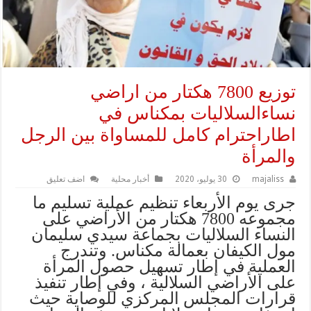
توزيع 7800 هكتار من اراضي
نساءالسلاليات بمكناس في
اطاراحترام كامل للمساواة بين الرجل
والمرأة
majaliss
30 يوليو، 2020
أخبار محلية
اضف تعليق
جرى يوم الأربعاء تنظيم عملية تسليم ما
مجموعه 7800 هكتار من الأراضي على
النساء السلاليات بجماعة سيدي سليمان
مول الكيفان بعمالة مكناس. وتندرج
العملية في إطار تسهيل حصول المرأة
على الأراضي السلالية ، وفي إطار تنفيذ
قرارات المجلس المركزي للوصاية حيث