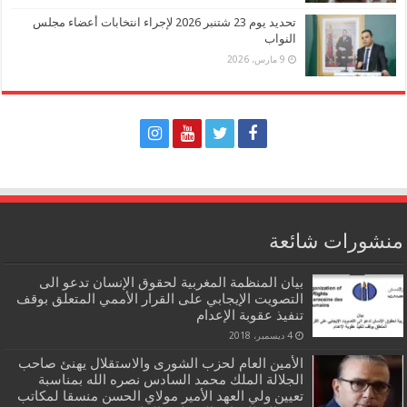
تحديد يوم 23 شتنبر 2026 لإجراء انتخابات أعضاء مجلس
النواب
9 مارس، 2026
منشورات شائعة
بيان المنظمة المغربية لحقوق الإنسان تدعو الى
التصويت الإيجابي على القرار الأممي المتعلق بوقف
تنفيذ عقوبة الإعدام
4 ديسمبر، 2018
الأمين العام لحزب الشورى والاستقلال يهنئ صاحب
الجلالة الملك محمد السادس نصره الله بمناسبة
تعيين ولي العهد الأمير مولاي الحسن منسقا لمكاتب