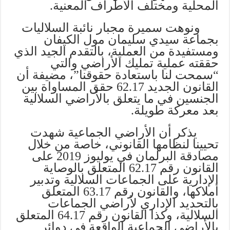
المحلية ومختلف الأطراف المعنية.
ونوهت سميرة مجبار نائبة السلاليات
بجماعة سيدي سليمان مول الكيفان
ومستفيدة من العملية، بالتقدم الجيد الذي
حققته عملية تمليك الأراضي والتي
“سمحت لنا باستعادة حقوقنا”، مضيفة أن
القانون الجديد 62.17 حقق المساواة بين
الجنسين في ما يتعلق بالأراضي السلالية
بعد معركة طويلة.
يذكر أن الأراضي الجماعية شهدت
تحيينا لنظامها القانوني، خاصة من خلال
مصادقة البرلمان في يوليوز 2019 على
القانون رقم 62.17 المتعلق بالوصاية
الإدارية على الجماعات السلالية وتدبير
أملاكها، والقانون رقم 63.17 المتعلق
بالتحديد الإداري لأراضي الجماعات
السلالية، وكذا القانون رقم 64.17 المتعلق
بالأراضي الجماعية الواقعة في دوائر