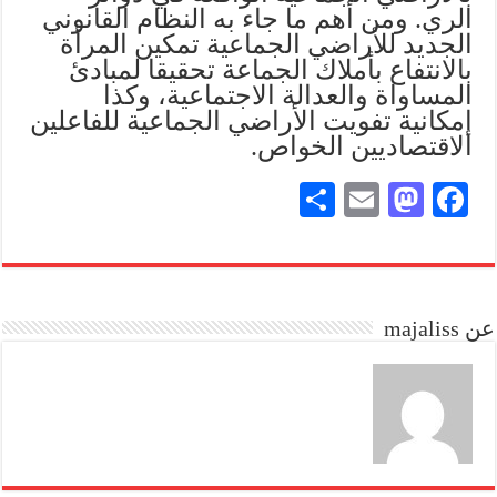
الري. ومن أهم ما جاء به النظام القانوني
الجديد للأراضي الجماعية تمكين المرأة
بالانتفاع بأملاك الجماعة تحقيقا لمبادئ
المساواة والعدالة الاجتماعية، وكذا
إمكانية تفويت الأراضي الجماعية للفاعلين
الاقتصاديين الخواص.
S
E
M
Fa
ha
m
as
ce
re
ail
to
bo
do
ok
عن majaliss
n