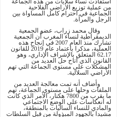
استفادت نساء سلايات من هذه الجماعة
من عملية توزيع الأراضي الفلاحية
الجماعية في احترام كامل المساواة بين
الرجل والمرأة.
وقال محمد زراب، عضو الجمعية
الديمقراطية لنساء المغرب أن الجمعية
تشارك منذ العام 2007 في إنجاح هذه
العملية، مذكرا باعتماد عام 2019 للقانون
62.17 المتعلق بالإشراف الإداري، وهو
القانون الذي أتاح حل العديد من
المشكلات على مستوى الجماعة التي تهم
الأراضي السلالية.
وأضاف أنه تمت معالجة العديد من
الملفات وحلها على مستوى الجماعة، تهم
ما يقرب من 7800 هكتار، الأمر الذي كانت
له انعكاسات على الوضع الاجتماعي
والمادي للنساء الساليات بالمنطقة،
مشيدا بالجهود المبذولة من قبل السلطات