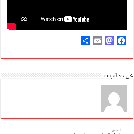
S
E
M
Fa
ha
m
as
ce
re
ail
to
bo
do
ok
عن majaliss
n
السابق