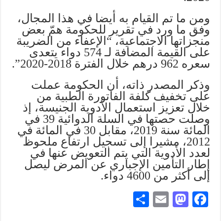
ومن ما تم القيام به أيضا في هذا المجال،
وفق ما ورد في تقرير للحكومة همّ بعض
منجزاتها الاجتماعية، “الإعفاء من الضريبة
على القيمة المضافة لـ 574 دواء يتعدى
سعره 962 درهم خلال الفترة 2018-2020”.
وذكر المصدر ذاته، أن الحكومة عملت
على تخفيف كلفة الفاتورة الطبية من
خلال تعزيز استعمال الأدوية الجنيسة، إذ
وصلت حصتها في السلة الدوائية 39 في
المائة سنة 2019، مقابل 30 في المائة في
2012، مشيرا إلى تسجيل ارتفاع ملحوظ
لعدد الأدوية التي يتم التعويض عنها في
إطار التأمين الإجباري عن المرض ليصل
إلى أكثر من 4600 دواء.
S
E
M
Fa
ha
m
as
ce