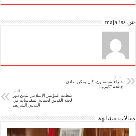
re
ail
to
bo
do
ok
عن majaliss
n
السابق
خبراء مستقلون: كان يمكن تفادي
جائحة “كورونا”
التالي
منظمة المؤتمر الإسلامي تثمن دور
لجنة القدس لحماية المقدسات في
القدس الشريف
مقالات مشابهة