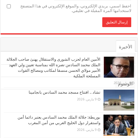
احفظ اسمي، بريدي الإلكتروني، والموقع الإلكتروني في هذا المتصفح
لاستخدامها المرة المقبلة في تعليقي.
الأخيرة
الأشهر
الأمين العام لحزب الشورى والاستقلال يهنئ صاحب الجلالة
الملك محمد السادس نصره الله بمناسبة تعيين ولي العهد
الأمير مولاي الحسن منسقا لمكاتب ومصالح القوات
تعليقات
المسلحة الملكية
4 مايو، 2026
الوسوم
تشاد .. افتتاح مسجد محمد السادس بانجامينا
9 مارس، 2026
بوريطة: جلالة الملك محمد السادس يعتبر دائما أمن
واستقرار دول الخليج العربي من أمن المغرب
9 مارس، 2026