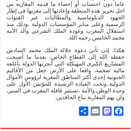
عاما دون احتساب أو إحصاء ما قدمه المغاربة من
اجل تحرير هذه المنطقة وإعادتها إلى مغربها في إطار
الجهود الدبلوماسية والمطالبات عبر القنوات
الرسمية وعلى منابر المؤسسات الدولية ،وذلك منذ
استقلال المغرب وعودة الملك الشرعي والد الأمة
محمد الخامس رحمه الله.
هكذا، إذن تأتي دعوة جلالة الملك محمد السادس
حفظه الله إلى القطاع الخاص، بعدما ما أصبحت
المشاريع الكبرى المهيكلة التي أنجزتها الدولة بأغلفة
مالية ضخمة، واقعا على الأرض جعل من الأقاليم
الجنوبية إحدى أكثر المناطق المغرية لرؤوس الأموال
الدولية..وتحت القيادة الرشيدة للمؤتمن الأول على
وحدة الوطن والأمة ،تستمر قافلة المغرب في السير،
ولن يهم المغاربة نباح الحاقدين.
S
E
M
Fa
ha
m
as
ce
re
ail
to
bo