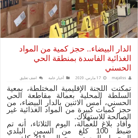
الدار البيضاء.. حجز كمية من المواد
الغذائية الفاسدة بمنطقة الحي
الحسني
majaliss
17 مارس، 2020
أخبار عامة
اضف تعليق
تمكنت اللجنة الإقليمية المختلطة، بمعية
السلطة المحلية بعمالة مقاطعة الحي
الحسني، أمس الاثنين بالدار البيضاء، من
حجز كميات كبيرة من المواد الغذائية غير
الصالحة للاستهلاك.
وأفاد بلاغ للعمالة، اليوم الثلاثاء، أنه تم
ضبط 100 كلغ من السمن البلدي
المجهول المصدر، وحوالي 211 كلغ من