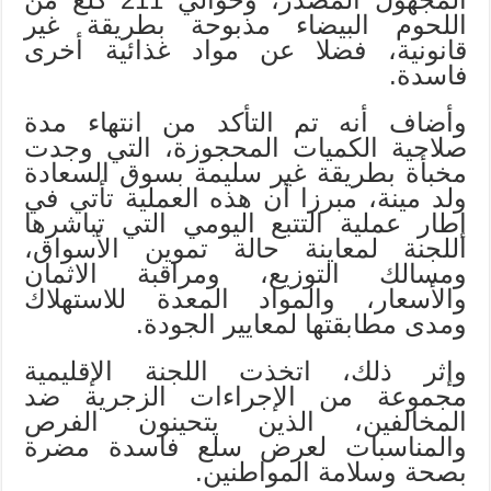
اللحوم البيضاء مذبوحة بطريقة غير
قانونية، فضلا عن مواد غذائية أخرى
فاسدة.
وأضاف أنه تم التأكد من انتهاء مدة
صلاحية الكميات المحجوزة، التي وجدت
مخبأة بطريقة غير سليمة بسوق السعادة
ولد مينة، مبرزا أن هذه العملية تأتي في
إطار عملية التتبع اليومي التي تباشرها
اللجنة لمعاينة حالة تموين الأسواق،
ومسالك التوزيع، ومراقبة الاثمان
والأسعار، والمواد المعدة للاستهلاك
ومدى مطابقتها لمعايير الجودة.
وإثر ذلك، اتخذت اللجنة الإقليمية
مجموعة من الإجراءات الزجرية ضد
المخالفين، الذين يتحينون الفرص
والمناسبات لعرض سلع فاسدة مضرة
بصحة وسلامة المواطنين.