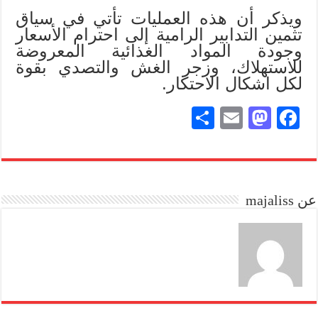
ويذكر أن هذه العمليات تأتي في سياق
تثمين التدابير الرامية إلى احترام الأسعار
وجودة المواد الغذائية المعروضة
للاستهلاك، وزجر الغش والتصدي بقوة
لكل اشكال الاحتكار.
S
E
M
Fa
ha
m
as
ce
re
ail
to
bo
do
ok
عن majaliss
n