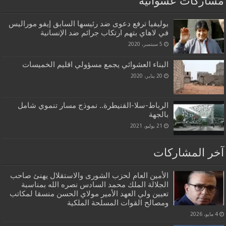
مشاركات عشوائية
بوليفيا ترفع دعوى ضد رئيسها السابق إيفو موراليس
في لاهاي بتهم ارتكاب جرائم ضد الإنسانية
5 سبتمبر، 2020
البناء العشوائي يجمع مسؤولي اقليم الخميسات‎‎
20 يناير، 2020
الرباط-سلا-القنيطرة.. نموذج مسار تنموي شامل
بالجهة
21 يوليو، 2021
آخر المشاركات
الأمين العام لحزب الشورى والاستقلال يهنئ صاحب
الجلالة الملك محمد السادس نصره الله بمناسبة
تعيين ولي العهد الأمير مولاي الحسن منسقا لمكاتب
ومصالح القوات المسلحة الملكية
4 مايو، 2026