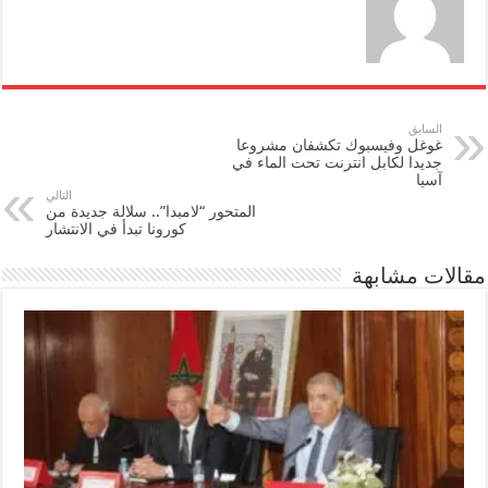
السابق
غوغل وفيسبوك تكشفان مشروعا
جديدا لكابل انترنت تحت الماء في
آسيا
التالي
المتحور “لامبدا”.. سلالة جديدة من
كورونا تبدأ في الانتشار
مقالات مشابهة