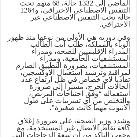
الماضي إلى 1332 حالة، 68 منهم تحت
التنفس الاصطناعي الاختراقي، و1264
حالة تحت التنفس الاصطناعي غير
الاختراقي.
وفي دورية هي الأولى من نوعها منذ ظهور
الوباء بالمملكة، طلب آيت الطالب
المدراء الإقليميين للصحة، ومدراء
المستشفيات الجامعية، ومدراء
المستشفيات، بضرورة التطبيق الصارم
لمراقبة وترشيد استعمال الأوكسجين،
تفاديا لأي خصاص في ظل ارتفاع عدد
الحالات الحرج، مشيرا إلى ضرورة
استعماله “وفق احتياجات المريض،
والتخلص من أي تسريبات على طول
الأنبوب مهما كانت صغيرة”.
وشدد وزير الصحة، على ضرورة إغلاق
كافة نقاط الاتصال غير المستخدمة، مع
وجوب التأكد من أن سعة الزجاجات التي