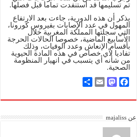
تم تسليمها قد استنفدت تماما قبل فصلها.
يذكر أن هذه الدورية، جاءت بعد الارتفاع
المهول في عدد الإصابات بفيروس كورونا،
التي سجلتها المملكة المغربية خلال
الأسابيع الماضية، خصوصا الحالات الحرجة
بأقسام الإنعاش وعدد الوفيات، وذلك
تفاديا لأي خصاص في هذه المادة الحيوية
من شأنه أي يتسبب في انهيار المنظومة
الصحية.
S
E
M
Fa
ha
m
as
ce
re
ail
to
bo
do
ok
عن majaliss
n