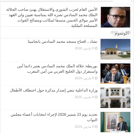
الأشهر
الأمين العام لحزب الشورى والاستقلال يهنئ صاحب الجلالة
الملك محمد السادس نصره الله بمناسبة تعيين ولي العهد
الأمير مولاي الحسن منسقا لمكاتب ومصالح القوات
تعليقات
المسلحة الملكية
4 مايو، 2026
الوسوم
تشاد .. افتتاح مسجد محمد السادس بانجامينا
9 مارس، 2026
بوريطة: جلالة الملك محمد السادس يعتبر دائما أمن
واستقرار دول الخليج العربي من أمن المغرب
9 مارس، 2026
وزارة الداخلية تنفي إصدار مذكرة حول اختطاف الأطفال
9 مارس، 2026
تحديد يوم 23 شتنبر 2026 لإجراء انتخابات أعضاء مجلس
النواب
9 مارس، 2026