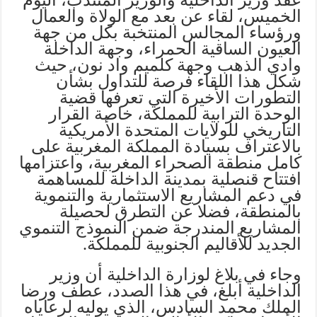
الخميس، لقاء عن بعد مع الولاة والعمال
ورؤساء المجالس المنتخبة بكل من جهة
العيون الساقية الحمراء، وجهة الداخلة
وادي الذهب وجهة كلميم واد نون، حيث
شكل هذا اللقاء فرصة للتداول بشأن
التطورات الأخيرة التي تعرفها قضية
الوحدة الترابية للمملكة، خاصة القرار
التاريخي للولايات المتحدة الأمريكية
بالاعتراف بسيادة المملكة المغربية على
كامل منطقة الصحراء المغربية، واعتزامها
افتتاح قنصلية بمدينة الداخلة للمساهمة
في دعم المشاريع الاستثمارية والتنموية
بالمنطقة، فضلا عن التطرق لحصيلة
المشاريع المندرجة ضمن النموذج التنموي
الجديد للأقاليم الجنوبية للمملكة.
وجاء في بلاغ لوزارة الداخلية أن وزير
الداخلية أبلغ، في هذا الصدد، عطف ورضا
الملك محمد السادس، الذي يوليه لرعاياه