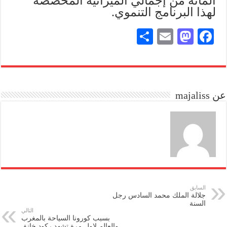
المائة من إجمالي الميزانية المخصصة
لهذا البرنامج التنموي.
S
E
M
Fa
ha
m
as
ce
re
ail
to
bo
do
ok
عن majaliss
n
السابق
جلالة الملك محمد السادس رجل
السنة
التالي
بسبب كورونا السياحة بالمغرب
والعالم لاول مرة تشهد ركود خانق