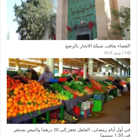
القضاء يعاقب شبكة الاتجار بالرضع
13 يونيو، 2024
في أول أيام رمضان.. الفلفل تقفز إلى 20 درهما والبيض يستقر
في 1.50 سنتيما