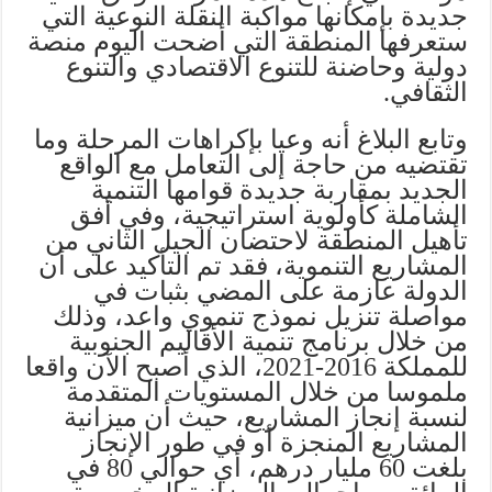
جديدة بإمكانها مواكبة النقلة النوعية التي
ستعرفها المنطقة التي أضحت اليوم منصة
دولية وحاضنة للتنوع الاقتصادي والتنوع
الثقافي.
وتابع البلاغ أنه وعيا بإكراهات المرحلة وما
تقتضيه من حاجة إلى التعامل مع الواقع
الجديد بمقاربة جديدة قوامها التنمية
الشاملة كأولوية استراتيجية، وفي أفق
تأهيل المنطقة لاحتضان الجيل الثاني من
المشاريع التنموية، فقد تم التأكيد على أن
الدولة عازمة على المضي بثبات في
مواصلة تنزيل نموذج تنموي واعد، وذلك
من خلال برنامج تنمية الأقاليم الجنوبية
للمملكة 2016-2021، الذي أصبح الآن واقعا
ملموسا من خلال المستويات المتقدمة
لنسبة إنجاز المشاريع، حيث أن ميزانية
المشاريع المنجزة أو في طور الإنجاز
بلغت 60 مليار درهم، أي حوالي 80 في