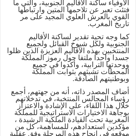
الأوفياء ساكنة الأقاليم الجنوبية، والتي ما
فتئت تعبر عن تلاحمها المتين وارتباطها
القوي بالعرش العلوي المجيد على مر
تاريخ المغرب.
كما وجه تحية تقدير لساكنة الأقاليم
الجنوبية ولكل شيوخ القبائل ولجميع
المنتخبين بهذه الأقاليم العزيزة الذين ظلوا
جسدا واحدا ملتفا حول رموز المملكة
ووحدتها الترابية، وأكدوا في جميع
المحطات تشبثهم بثوابت المملكة
وبوطنيتهم الصادقة.
أضاف المصدر ذاته، أنه من جهتهم، أجمع
رؤساء المجالس المنتخبة، في تدخلاتهم
خلال هذا اللقاء، على الإشادة والاعتزاز
بوجاهة الاختيارات الاستراتيجية للمملكة
المغربية تحت القيادة الملكية الرشيدة ،
مؤكدين استعدادهم، للمساهمة، كل من
موقعه في إنجاح هذه المرحلة وفق عقلية