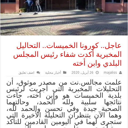
عاجل.. كورونا الخميسات.. التحاليل
المخبرية أكدت شفاء رئيس المجلس
البلدي وابن أخته
majaliss
26 أبريل، 2020
أخبار محلية
اضف تعليق
علمت مجالس.نت من مصدر موثوق، أن
التحليلات المخبرية التي أجريت لرئيس
بلدية الخميسات هو وإبن أخته، جاءت
نتائجها سلبية ولله الحمد، وحالتهما
الصحية جيدة وفي تحسن والحمد لله،
وهما الآن يتنظران التحليلة الأخيرة التي
ستجرى لهما في اليومين القادمين للتأكد