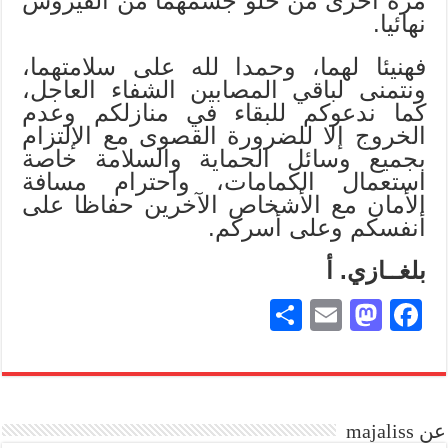
مرة أخرى من خلو جسمهما من الفيروس
نهائيا.
فهنيئا لهما، وحمدا لله على سلامتهما،
ونتمنى لباقي المصابين الشفاء العاجل،
كما ندعوكم للبقاء في منازلكم وعدم
الخروج إلا للضرورة القصوى مع الإلتزام
بجميع وسائل الحماية والسلامة
خاصة
استعمال الكمامات، واحترام مسافة
الأمان مع الأشخاص الآخرين حفاظا على
أنفسكم وعلى
أسركم.
بلغــازي. أ
S
E
M
Fa
ha
m
as
ce
re
ail
to
bo
do
ok
عن majaliss
n