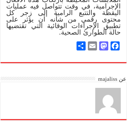
الإجرامية، في وقت تتواصل فيه عمليات
اليقظة والتتبع الرامية إلى زجر كل
محتوى رقمي من شأنه أن يؤثر على
تطبيق الإجراءات الوقائية التي تقتضيها
حالة الطوارئ الصحية.
S
E
M
Fa
ha
m
as
ce
re
ail
to
bo
do
ok
عن majaliss
n