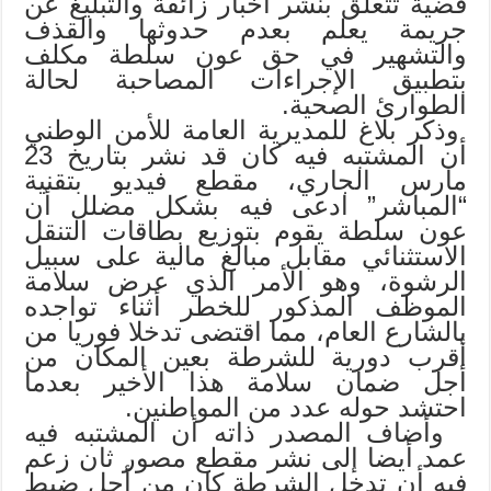
قضية تتعلق بنشر أخبار زائفة والتبليغ عن
جريمة يعلم بعدم حدوثها والقذف
والتشهير في حق عون سلطة مكلف
بتطبيق الإجراءات المصاحبة لحالة
الطوارئ الصحية.
وذكر بلاغ للمديرية العامة للأمن الوطني
أن المشتبه فيه كان قد نشر بتاريخ 23
مارس الجاري، مقطع فيديو بتقنية
“المباشر” ادعى فيه بشكل مضلل أن
عون سلطة يقوم بتوزيع بطاقات التنقل
الاستثنائي مقابل مبالغ مالية على سبيل
الرشوة، وهو الأمر الذي عرض سلامة
الموظف المذكور للخطر أثناء تواجده
بالشارع العام، مما اقتضى تدخلا فوريا من
أقرب دورية للشرطة بعين المكان من
أجل ضمان سلامة هذا الأخير بعدما
احتشد حوله عدد من المواطنين.
وأضاف المصدر ذاته أن المشتبه فيه
عمد أيضا إلى نشر مقطع مصور ثان زعم
فيه أن تدخل الشرطة كان من أجل ضبط