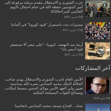
حزب الشورى و الاستقلال يتقدم ببرقية مرفوعة إلى
أمير المؤمنين حفظه الله في ختام احتفال باليوم
العالمي للمراءة2020
8 مارس، 2020
مسيرات تندد باستمرار “قيود كورونا” في ألمانيا
15 مارس، 2021
أزمة سد النهضة.. اثيوبيا : “على مصر ألا تستصغر
قوة أديس بابا “
4 أبريل، 2021
آخر المشاركات
الأمين العام لحزب الشورى والاستقلال يهنئ صاحب
الجلالة الملك محمد السادس نصره الله بمناسبة
تعيين ولي العهد الأمير مولاي الحسن منسقا لمكاتب
ومصالح القوات المسلحة الملكية
4 مايو، 2026
تشاد .. افتتاح مسجد محمد السادس بانجامينا