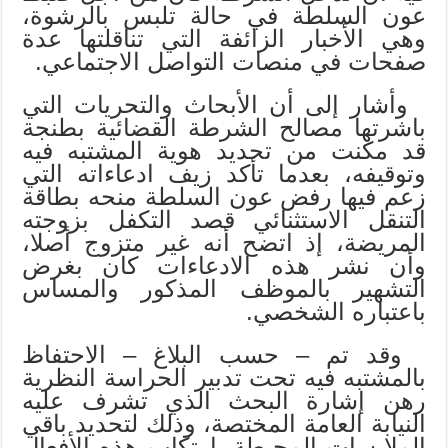
عون السلطة في حالة تلبس بالرشوة،
وهي الأخبار الزائفة التي تناقلتها عدة
صفحات في منصات التواصل الاجتماعي.
وأشار إلى أن الأبحاث والتحريات التي
باشرتها مصالح الشرطة القضائية بطنجة
قد مكنت من تحديد هوية المشتبه فيه
وتوقيفه، بعدما تأكد زيف ادعاءاته التي
زعم فيها رفض عون السلطة منحه بطاقة
التنقل الاستثنائي قصد التكفل بزوجته
المريضة، إذ اتضح أنه غير متزوج أصلا،
وأن نشر هذه الادعاءات كان بغرض
التشهير بالموظف المذكور والمساس
باعتباره الشخصي.
وقد تم – حسب البلاغ – الاحتفاظ
بالمشتبه فيه تحت تدبير الحراسة النظرية
رهن إشارة البحث الذي تشرف عليه
النيابة العامة المختصة، وذلك لتحديد باقي
الملابسات المحيطة بارتكاب هذه الأفعال