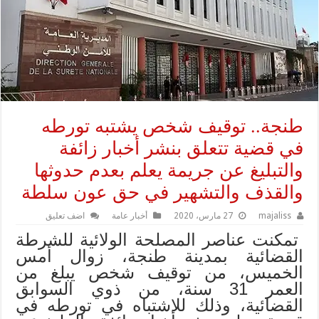
طنجة.. توقيف شخص يشتبه تورطه
في قضية تتعلق بنشر أخبار زائفة
والتبليغ عن جريمة يعلم بعدم حدوثها
والقذف والتشهير في حق عون سلطة
majaliss
27 مارس، 2020
أخبار عامة
اضف تعليق
تمكنت عناصر المصلحة الولائية للشرطة
القضائية بمدينة طنجة، زوال أمس
الخميس، من توقيف شخص يبلغ من
العمر 31 سنة، من ذوي السوابق
القضائية، وذلك للاشتباه في تورطه في