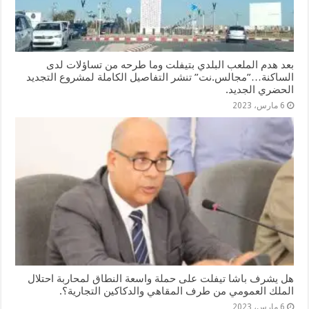
بعد هدم الملعب البلدي بتيفلت وما طرحه من تساؤلات لدى
الساكنة…”مجالس.نت” تنشر التفاصيل الكاملة لمشروع التجديد
الحضري الجديد.
6 مارس، 2023
هل يشرف باشا تيفلت على حملة واسعة النطاق لمحاربة احتلال
الملك العمومي من طرف المقاهي والدكاكين التجارية؟.
6 مارس، 2023