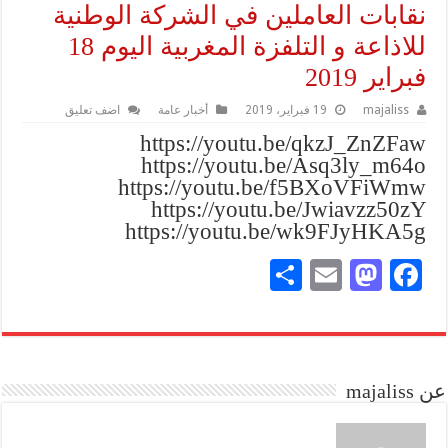
نقابات العاملين في الشركة الوطنية
للاذاعة و التلفزة المغربية اليوم 18
فبراير 2019
majaliss
19 فبراير، 2019
أخبار عامة
اضف تعليق
https://youtu.be/qkzJ_ZnZFaw
https://youtu.be/Asq3ly_m64o
https://youtu.be/f5BXoVFiWmw
https://youtu.be/Jwiavzz50zY
https://youtu.be/wk9FJyHKA5g
S
E
M
Fa
ha
m
as
ce
re
ail
to
bo
do
ok
عن majaliss
n