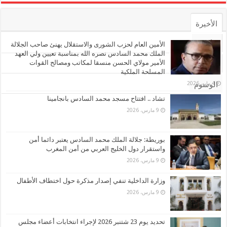
الأخيرة
الأشهر
الأمين العام لحزب الشورى والاستقلال يهنئ صاحب الجلالة
الملك محمد السادس نصره الله بمناسبة تعيين ولي العهد
الأمير مولاي الحسن منسقا لمكاتب ومصالح القوات
تعليقات
المسلحة الملكية
4 مايو، 2026
الوسوم
تشاد .. افتتاح مسجد محمد السادس بانجامينا
9 مارس، 2026
بوريطة: جلالة الملك محمد السادس يعتبر دائما أمن
واستقرار دول الخليج العربي من أمن المغرب
9 مارس، 2026
وزارة الداخلية تنفي إصدار مذكرة حول اختطاف الأطفال
9 مارس، 2026
تحديد يوم 23 شتنبر 2026 لإجراء انتخابات أعضاء مجلس