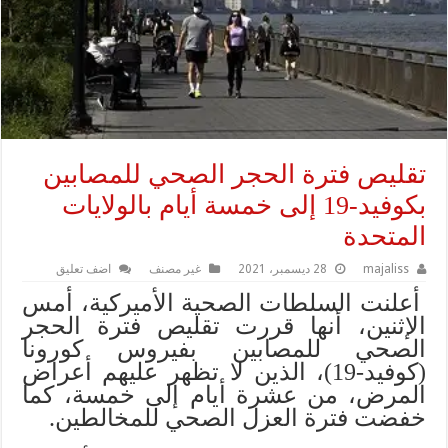
تقليص فترة الحجر الصحي للمصابين
بكوفيد-19 إلى خمسة أيام بالولايات
المتحدة
majaliss
28 ديسمبر، 2021
غير مصنف
اضف تعليق
أعلنت السلطات الصحية الأميركية، أمس
الإثنين، أنها قررت تقليص فترة الحجر
الصحي للمصابين بفيروس كورونا
(كوفيد-19)، الذين لا تظهر عليهم أعراض
المرض، من عشرة أيام إلى خمسة، كما
خفضت فترة العزل الصحي للمخالطين.