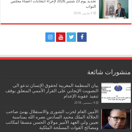
تحديد يوم 23 شتنبر 2026 لإجراء انتخابات أعضاء مجلس
النواب
9 مارس، 2026
منشورات شائعة
بيان المنظمة المغربية لحقوق الإنسان تدعو الى
التصويت الإيجابي على القرار الأممي المتعلق بوقف
تنفيذ عقوبة الإعدام
4 ديسمبر، 2018
الأمين العام لحزب الشورى والاستقلال يهنئ صاحب
الجلالة الملك محمد السادس نصره الله بمناسبة
تعيين ولي العهد الأمير مولاي الحسن منسقا لمكاتب
ومصالح القوات المسلحة الملكية