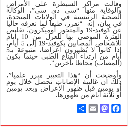
وقالت مراكز السيطرة على الأمراض
والوقاية منها “سي دي سي”، الوكالة
الصحية الرئيسية في الولايات المتحدة،
في بيان، إنه “تقرر، طبقا لما نعرفه حاليا
عن كوفيد-19 والمتحور أوميكرون، تقليص
الفترة الموصى بها للعزل من 10 أيام
للأشخاص المصابين بكوفيد-19 إلى 5 أيام،
إذا كانوا لا يُظهرون أعراضا، متبوعة بـ5
أيام من ارتداء القناع الطبي حينما يكون
(المصاب) محاطا بآخرين”.
وأوضحت أن “هذا التغيير مبرر علميا”،
ذلك أن غالبية الإصابات تحصل خلال يوم
أو يومين قبل ظهور الأعراض وبعد يومين
أو ثلاثة أيام من ظهورها.
S
E
M
Fa
ha
m
as
ce
re
ail
to
bo