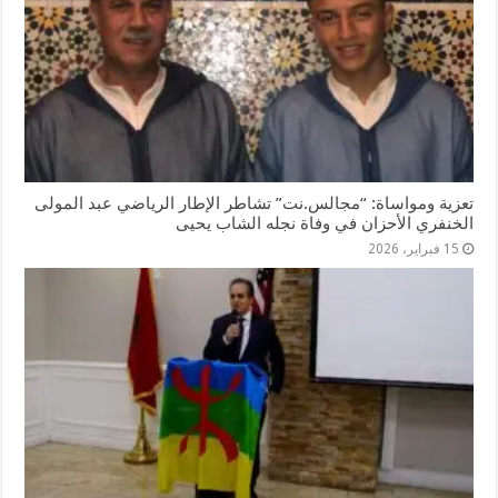
تعزية ومواساة: “مجالس.نت” تشاطر الإطار الرياضي عبد المولى
الخنفري الأحزان في وفاة نجله الشاب يحيى
15 فبراير، 2026