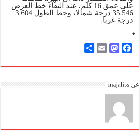
على عمق 16 كلم، عند التقاء خط العرض
35.546 درجة شمالا، وخط الطول 3.604
درجة غربا.
S
E
M
Fa
ha
m
as
ce
re
ail
to
bo
do
ok
عن majaliss
n