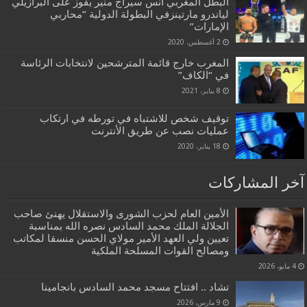
البطل المغربي أنس سيراج منير يفوز على البرازيلي
لياندرو مارتينزفي البطولة الدولية “محاربي
الإمارات”
2 أغسطس، 2020
المغرب خارج قائمة المترشحين لانتخابات الرئاسة
في “الكاف”
8 يناير، 2021
توقيف شخص للاشتباه في تورطه في ارتكاب
عمليات نصب عن طريق الأنترنت
18 يناير، 2020
آخر المشاركات
الأمين العام لحزب الشورى والاستقلال يهنئ صاحب
الجلالة الملك محمد السادس نصره الله بمناسبة
تعيين ولي العهد الأمير مولاي الحسن منسقا لمكاتب
ومصالح القوات المسلحة الملكية
4 مايو، 2026
تشاد .. افتتاح مسجد محمد السادس بانجامينا
9 مارس، 2026