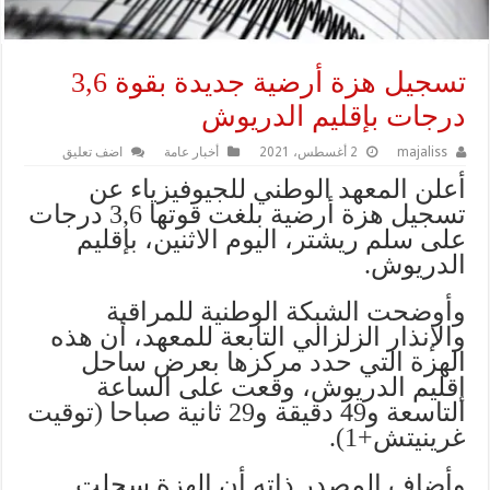
تسجيل هزة أرضية جديدة بقوة 3,6
درجات بإقليم الدريوش
majaliss
2 أغسطس، 2021
أخبار عامة
اضف تعليق
أعلن المعهد الوطني للجيوفيزياء عن
تسجيل هزة أرضية بلغت قوتها 3,6 درجات
على سلم ريشتر، اليوم الاثنين، بإقليم
الدريوش.
وأوضحت الشبكة الوطنية للمراقبة
والإنذار الزلزالي التابعة للمعهد، أن هذه
الهزة التي حدد مركزها بعرض ساحل
إقليم الدريوش، وقعت على الساعة
التاسعة و49 دقيقة و29 ثانية صباحا (توقيت
غرينيتش+1).
وأضاف المصدر ذاته أن الهزة سجلت