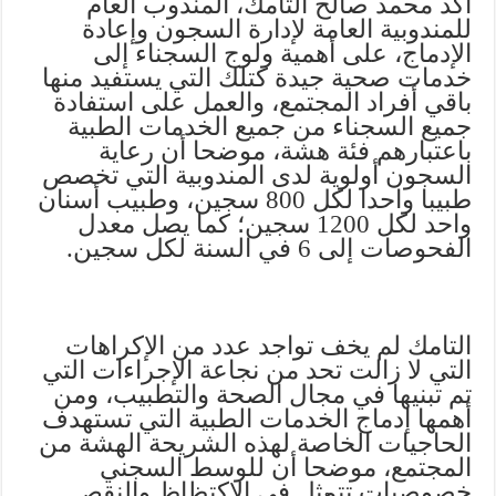
اكد محمد صالح التامك، المندوب العام
للمندوبية العامة لإدارة السجون وإعادة
الإدماج، على أهمية ولوج السجناء إلى
خدمات صحية جيدة كتلك التي يستفيد منها
باقي أفراد المجتمع، والعمل على استفادة
جميع السجناء من جميع الخدمات الطبية
باعتبارهم فئة هشة، موضحا أن رعاية
السجون أولوية لدى المندوبية التي تخصص
طبيبا واحدا لكل 800 سجين، وطبيب أسنان
واحد لكل 1200 سجين؛ كما يصل معدل
الفحوصات إلى 6 في السنة لكل سجين.
التامك لم يخف تواجد عدد من الإكراهات
التي لا زالت تحد من نجاعة الإجراءات التي
تم تبنيها في مجال الصحة والتطبيب، ومن
أهمها إدماج الخدمات الطبية التي تستهدف
الحاجيات الخاصة لهذه الشريحة الهشة من
المجتمع، موضحا أن للوسط السجني
خصوصيات تتمثل في الاكتظاظ والنقص