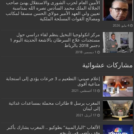
الأمين العام لحزب الشورى والاستقلال يهنئ صاحب
الجلالة الملك محمد السادس نصره الله بمناسبة
تعيين ولي العهد الأمير مولاي الحسن منسقا لمكاتب
ومصالح القوات المسلحة الملكية
4 مايو، 2026
مركز انكولوجيا النخيل ينظم لقاء دراسي حول
مستجدات علاج السرطان بالاشعة الحديتة اليوم 1
دجنبر 2018 بالرباط
1 ديسمبر، 2018
مشاركات عشوائية
إعلام صيني: التطعيم بـ 3 جرعات يؤدي إلى استجابة
مناعية أقوى
13 أغسطس، 2021
المغرب يرسل 8 طائرات محملة بمساعدات غذائية
إلى لبنان
17 أبريل، 2021
الألعاب “البارالمبية” بطوكيو .. المغرب يشارك بأكبر
وفد رياضي في تاريخه