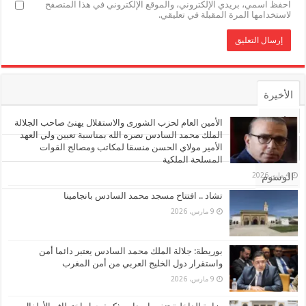
احفظ اسمي، بريدي الإلكتروني، والموقع الإلكتروني في هذا المتصفح
لاستخدامها المرة المقبلة في تعليقي.
الأخيرة
الأشهر
الأمين العام لحزب الشورى والاستقلال يهنئ صاحب الجلالة
الملك محمد السادس نصره الله بمناسبة تعيين ولي العهد
الأمير مولاي الحسن منسقا لمكاتب ومصالح القوات
تعليقات
المسلحة الملكية
4 مايو، 2026
الوسوم
تشاد .. افتتاح مسجد محمد السادس بانجامينا
9 مارس، 2026
بوريطة: جلالة الملك محمد السادس يعتبر دائما أمن
واستقرار دول الخليج العربي من أمن المغرب
9 مارس، 2026