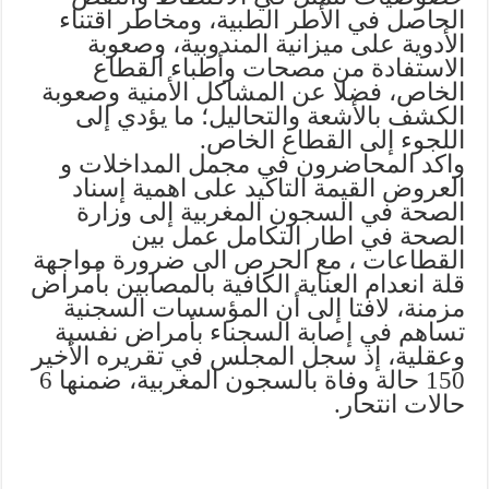
الحاصل في الأُطر الطبية، ومخاطر اقتناء
الأدوية على ميزانية المندوبية، وصعوبة
الاستفادة من مصحات وأطباء القطاع
الخاص، فضلا عن المشاكل الأمنية وصعوبة
الكشف بالأشعة والتحاليل؛ ما يؤدي إلى
اللجوء إلى القطاع الخاص.
واكد المحاضرون في مجمل المداخلات و
العروض القيمة التاكيد على اهمية إسناد
الصحة في السجون المغربية إلى وزارة
الصحة في اطار التكامل عمل بين
القطاعات ، مع الحرص الى ضرورة مواجهة
قلة انعدام العناية الكافية بالمصابين بأمراض
مزمنة، لافتا إلى أن المؤسسات السجنية
تساهم في إصابة السجناء بأمراض نفسية
وعقلية، إذ سجل المجلس في تقريره الأخير
150 حالة وفاة بالسجون المغربية، ضمنها 6
حالات انتحار.