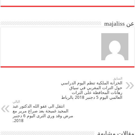
re
ail
to
bo
do
ok
عن majaliss
n
السابق
الخزانة الملكية تنظم اليوم الدراسي
حول الترات المغربي في سياق
رهانات المحافظة على الترات
العالمي اليوم 5 دجنبر 2018 بالرباط
التالي
انتقل الى عفو الله الدكتور عبد
المجيد غميجة بعد صراع مرير مع
مرض وقد وري الترى اليوم 6 دجنبر
2018.
مقالات مشابهة