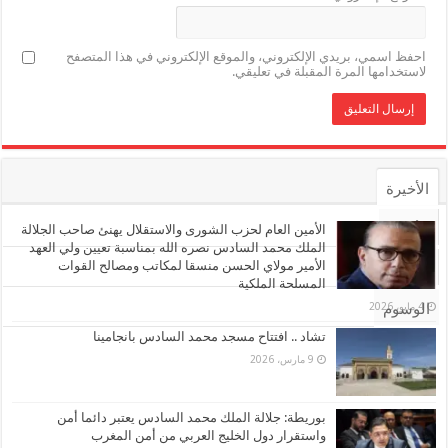
احفظ اسمي، بريدي الإلكتروني، والموقع الإلكتروني في هذا المتصفح
لاستخدامها المرة المقبلة في تعليقي.
الأخيرة
الأشهر
الأمين العام لحزب الشورى والاستقلال يهنئ صاحب الجلالة
الملك محمد السادس نصره الله بمناسبة تعيين ولي العهد
الأمير مولاي الحسن منسقا لمكاتب ومصالح القوات
تعليقات
المسلحة الملكية
4 مايو، 2026
الوسوم
تشاد .. افتتاح مسجد محمد السادس بانجامينا
9 مارس، 2026
بوريطة: جلالة الملك محمد السادس يعتبر دائما أمن
واستقرار دول الخليج العربي من أمن المغرب