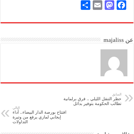
S
E
M
Fa
ha
m
as
ce
re
ail
to
bo
do
ok
عن majaliss
n
السابق
حظر التنقل الليلي .. فرق برلمانية
تطالب الحكومة بتوفير بدائل
التالي
افتتاح بورصة الدار البيضاء.. أداء
إيجابي لمازي يرفع من وتيرة
التداولات