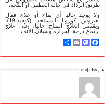
طريق الرذاذ في حالة العطس أو الكحة.
ولا يوجد حاليا أي لقاح أو علاج فعال
لفيروس كورونا المستجد (كوفيد-19)،
ويقتصر العلاج المتاح حاليا، على علاج
ارتفاع درجة الحرارة وسيلان الأنف.
S
E
M
Fa
ha
m
as
ce
re
ail
to
bo
do
ok
عن majaliss
n