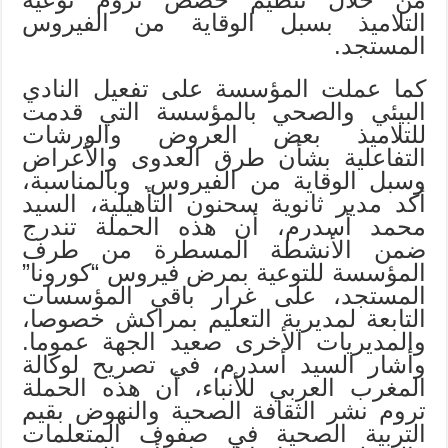
التلاميذ بسبل الوقاية من الفيروس
المستجد.
كما عملت المؤسسة على تفعيل النادي
البيئي والصحي بالمؤسسة التي قدمت
للتلاميذ بعض العروض والورشات
التفاعلية بشأن طرق العدوى والأعراض
وسبل الوقاية من الفيروس. وبالمناسبة،
أكد مدير ثانوية سحنون التأهيلية، السيد
محمد أسدرم، أن هذه الحملة تندرج
ضمن الأنشطة المسطرة من طرف
المؤسسة للتوعية بمرض فيروس “كورونا”
المستجد، على غرار باقي المؤسسات
التابعة لمديرية التعليم بمراكش خصوصا،
والمديريات الأخرى صعيد الجهة عموما.
وأشار السيد أسدرم، في تصريح لوكالة
المغرب العربي للأنباء، أن هذه الحملة
تروم نشر الثقافة الصحية والنهوض بقيم
التربية الصحية في صفوف المتعلمات