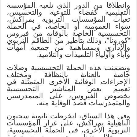
وانطلاقا من الدور الذي تلعبه المؤسسة
التعليمية كفضاء للتوعية والتحسيس،
تعبأت المؤسسات التربوية بمراكش،
سواء العمومية أو الخاصة، في الحملة
التحسيسية الخاصة بالوقاية من فيروس
“كورونا”، وذلك بتأطير من الطاقم التربوي
والإداري وبمساهمة من جمعية أمهات
وآباء وأولياء التلميذات والتلاميذ.
وتضمنت هذه الحملة التحسيسية وصلات
خاصة بالعناية بالنظافة ومختلف
الإجراءات الوقائية الأخرى المتمثلة في
تعميم بعض المناشير التحسيسية
بخصوص الفيروس، على المتمدرسين
والمتمدرسات قصد الوقاية منه.
وفي هذا السياق، انخرطت ثانوية سحنون
التأهيلية بمراكش، على غرار المؤسسات
التربوية الأخرى، في الحملة التحسيسية،
من خلال تنظيم حصص تروم توعية