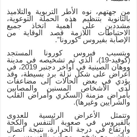
من جهتهم، نوه الأطر التربوية والتلاميذ
بالثانوية بتنظيم هذه الحملة التوعوية،
مشددين على أهمية اتخاذ جميع
الاحتياطات اللازمة قصد الوقاية من
الإصابة بفيروس “كورونا”.
ويتسبب فيروس كورونا المستجد
(كوفيد-19)، الذي تم تشخيصه في مدينة
ووهان الصينية في أواخر دجنبر 2019، في
أعراض على شكل نزلة برد بسيطة، وقد
يؤدي في بعض الحالات إلى مضاعفات
لدى الأشخاص المسنين والمصابين
بأمراض مزمنة (السكري وأمراض القلب
والشرايين وغيرها).
وتتمثل الأعراض الرئيسية للعدوى
بالفيروس في صعوبة التنفس والكحة
وارتفاع في درجة الحرارة، نتيجة اتصال
مباشر مع شخص مصاب بالفيروس عن