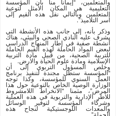
والمتعلمين، “إيمانا منا بأن المؤسسة
التعليمية هي المكان الأمثل لتوعية
المتعلمين وبالتالي نقل هذه القيم إلى
أسر التلاميذ”.
وذكر بأنه، إلى جانب هذه الأنشطة التي
يشرف عليه النادي الصحي والبيئي، هناك
أنشطة صفية في إطار المنهاج الدراسي
لبعض المواد الحاملة لهذه القيم الحاملة
للتربية الصحية، من قبيل مادة التربية
الإسلامية ومادة علوم الحياة والأرض.
وخلص المسؤول التربوي إلى أن
“المؤسسة ستظل مجندة لتنفيذ برنامج
العمل السنوي للمؤسسة، وكذا توجه
الوزارة الوصية الخاص بالتوعية حول هذا
المرض”، مثمنا “الانخراط اللامشروط
للأطر الإدارية والتربوية في هذه العملية
وشركاء المؤسسة لتوفير الوسائل
والمعدات اللوجستيكية لنجاح هذه
الحملة”.