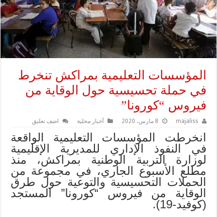
المؤسسات التعليمية بمراكش تنخرط
في حملة تحسيسية حول الوقاية من
فيروس “كورونا”
majaliss
8 مارس، 2020
أخبار محلية
اضف تعليق
انخرطت المؤسسات التعليمية الواقعة
في النفوذ الإداري للمديرية الإقليمية
لوزارة التربية الوطنية بمراكش، منذ
مطلع الأسبوع الجاري، في مجموعة من
الحملات التحسيسية والتوعية حول طرق
الوقاية من فيروس “كورونا” المستجد
(كوفيد-19).