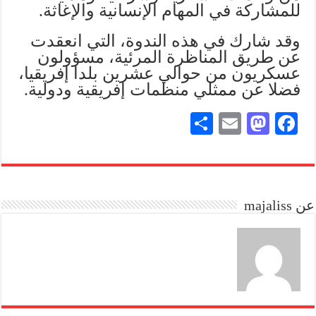
للمشاركة في المهام الإنسانية والإغاثة.
وقد شارك في هذه الندوة، التي انعقدت
عن طريق المناظرة المرئية، مسؤولون
عسكريون من حوالي عشرين بلدا إفريقيا،
فضلا عن ممثلي منظمات إفريقية ودولية.
S
E
M
Fa
ha
m
as
ce
re
ail
to
bo
do
ok
عن majaliss
n