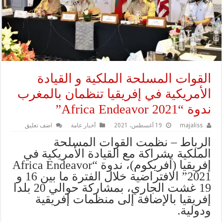
القوات المسلحة الملكية و القيادة
الأمريكية في إفريقيا تنظمان بالمغرب
ندوة “Africa Endeavor 2021”
majaliss
19 أغسطس، 2021
أخبار عامة
اضف تعليق
الرباط – نظمت القوات المسلحة
الملكية بشراكة مع القيادة الأمريكية في
إفريقيا (أفريكوم)، ندوة “Africa Endeavor
2021” الافتراضية خلال الفترة ما بين 16 و
19 غشت الجاري، بمشاركة حوالي 20 بلدا
إفريقيا بالإضافة إلى منظمات إفريقية
ودولية.