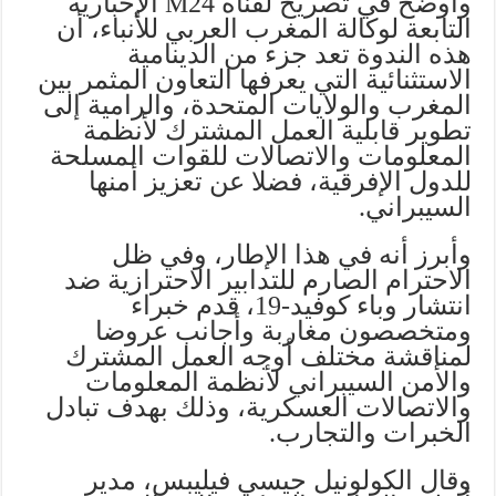
وأوضح في تصريح لقناة M24 الإخبارية
التابعة لوكالة المغرب العربي للأنباء، أن
هذه الندوة تعد جزء من الدينامية
الاستثنائية التي يعرفها التعاون المثمر بين
المغرب والولايات المتحدة، والرامية إلى
تطوير قابلية العمل المشترك لأنظمة
المعلومات والاتصالات للقوات المسلحة
للدول الإفرقية، فضلا عن تعزيز أمنها
السيبراني.
وأبرز أنه في هذا الإطار، وفي ظل
الاحترام الصارم للتدابير الاحترازية ضد
انتشار وباء كوفيد-19، قدم خبراء
ومتخصصون مغاربة وأجانب عروضا
لمناقشة مختلف أوجه العمل المشترك
والأمن السيبراني لأنظمة المعلومات
والاتصالات العسكرية، وذلك بهدف تبادل
الخبرات والتجارب.
وقال الكولونيل جيسي فيليبس، مدير