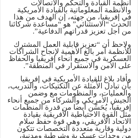
أنظمة القيادة والتحكم والاتصالات
والأنظمة المعلوماتية بالقيادة الأمريكية
في إفريقيا، من جهته، إن الهدف من هذا
الحدث “الاستثنائي” هو “مساعدة شركائنا
من أجل تعزيز قدراتهم الدفاعية”.
ولاحظ أن “تعزيز قابلية العمل المشترك
للأنظمة أمر بالغ الأهمية لإنجاح الشراكات
العسكرية في جميع أنحاء إفريقيا والحفاظ
على الأمن والاستقرار في المنطقة”.
وأفاد بلاغ للقيادة الأمريكية في إفريقيا
بأن تبادل الأمثلة عن التكتيكات، والتدريب،
والعمليات، والمنظومات مع وضمن
الجيش الأمريكي والشركاء من جميع أنحاء
إفريقيا، يُحَسِّن أيضا من قدرة المنظمات
مثل القوة الاحتياطية الأفريقية بقيادة
الاتحاد الأفريقي، وهي قوة حفظ سلام
دولية وقارية متعددة التخصصات تتكون
من وحدات عسكرية وشرطية ومدنية،