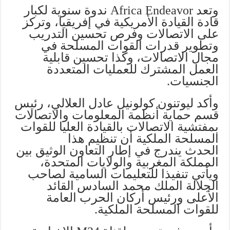
وتعد Africa Endeavor ندوة سنوية لكبار
قادة القيادة الأمريكية في إفريقيا، وتركز
على الاتصالات وفرص تحسين التدريب
وتطوير قدرات القوات المسلحة في
مجال الاتصالات، وكذا تحسين قابلية
العمل المشترك للعمليات المتعددة
الجنسيات.
وأكد ليوتنون كولونيل عادل العلالي، رئيس
قسم حماية أنظمة المعلومات والاتصالات
بمفتشية الاتصالات بالقيادة العليا للقوات
المسلحة الملكية أن تنظيم هذا
الحدث يندرج في إطار التعاون الوثيق بين
المملكة المغربية والولايات المتحدة،
ويأتي تنفيذا للتعليمات السامية لصاحب
الجلالة الملك محمد السادس القائد
الأعلى ورئيس أركان الحرب العامة
للقوات المسلحة الملكية.