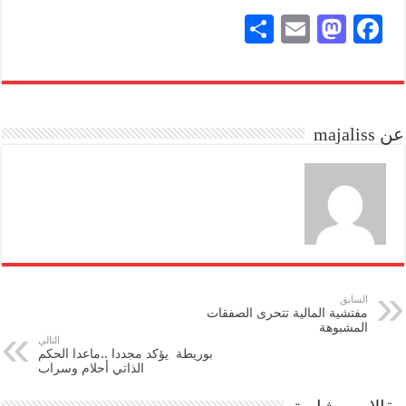
S
E
M
Fa
ha
m
as
ce
re
ail
to
bo
do
ok
عن majaliss
n
السابق
مفتشية المالية تتحرى الصفقات
المشبوهة
التالي
بوريطة يؤكد مجددا ..ماعدا الحكم
الذاتي أحلام وسراب