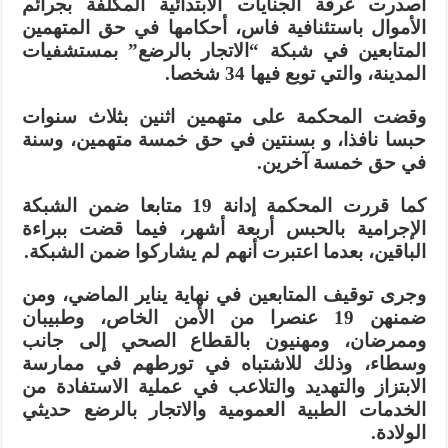
أصدرت غرفة الجنايات الابتدائية المكلفة بجرائم
الأموال باستئنافية فاس، أحكامها في حق المتهمين
المتابعين في شبكة “الاتجار بالرضع” بمستشفيات
المدينة، والتي توبع فيها 34 شخصا.
وقضت المحكمة على متهمين اثنين بثلاث سنوات
حبسا نافذا، و بسنتين في حق خمسة متهمين، وسنة
في حق خمسة آخرين.
كما قررت المحكمة إدانة 19 متابعا ضمن الشبكة
الإجرامية بالحبس أربعة أشهر، فيما قضت ببراءة
الباقين، بعدما اعتبرت أنهم لم يشاركوا ضمن الشبكة.
وجرى توقيف المتابعين في نهاية يناير الماضي، ومن
ضمنهن 19 عنصرا من الأمن الخاص، وطبيبان
وممرضان، ومهنيون بالقطاع الصحي إلى جانب
وسطاء، وذلك للاشتباه في تورطهم في ممارسة
الابتزاز والتهديد والتلاعب في عملية الاستفادة من
الخدمات الطبية العمومية والاتجار بالرضع حديثي
الولادة.