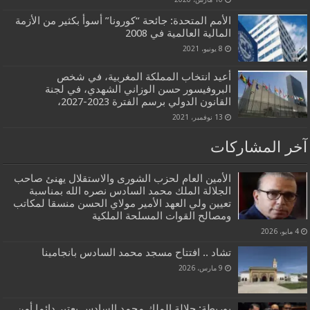
الأمم المتحدة: جائحة “كورونا” أسوأ بكثير من الأزمة
المالية العالمية في 2008
8 يونيو، 2021
أعيد انتخاب المملكة المغربية، في شخص
البروفيسور حسن الوزاني الشهدي، في لجنة
القانون الدولي برسم الفترة 2023-2027،
13 نوفمبر، 2021
آخر المشاركات
الأمين العام لحزب الشورى والاستقلال يهنئ صاحب
الجلالة الملك محمد السادس نصره الله بمناسبة
تعيين ولي العهد الأمير مولاي الحسن منسقا لمكاتب
ومصالح القوات المسلحة الملكية
4 مايو، 2026
تشاد .. افتتاح مسجد محمد السادس بانجامينا
9 مارس، 2026
بوريطة: جلالة الملك محمد السادس يعتبر دائما أمن