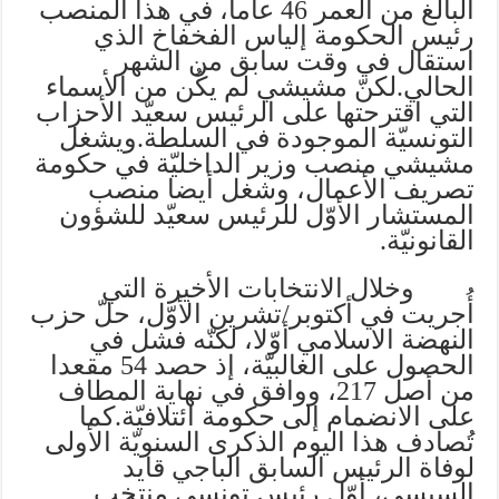
البالغ من العمر 46 عاما، في هذا المنصب
رئيس الحكومة إلياس الفخفاخ الذي
استقال في وقت سابق من الشهر
الحالي.لكنّ مشيشي لم يكُن من الأسماء
التي اقترحتها على الرئيس سعيّد الأحزاب
التونسيّة الموجودة في السلطة.ويشغل
مشيشي منصب وزير الداخليّة في حكومة
تصريف الأعمال، وشغل أيضا منصب
المستشار الأوّل للرئيس سعيّد للشؤون
القانونيّة.
وخلال الانتخابات الأخيرة التي
أُجريت في أكتوبر/تشرين الأوّل، حلّ حزب
النهضة الاسلامي أوّلا، لكنّه فشل في
الحصول على الغالبيّة، إذ حصد 54 مقعدا
من أصل 217، ووافق في نهاية المطاف
على الانضمام إلى حكومة ائتلافيّة.كما
تُصادف هذا اليوم الذكرى السنويّة الأولى
لوفاة الرئيس السابق الباجي قايد
السبسي، أوّل رئيس تونسي منتخب