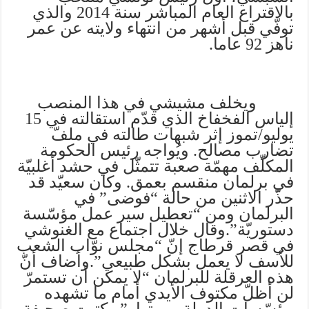
بالاقتراع العام المباشر سنة 2014 والذي
توفّي قبل أشهر من انتهاء ولايته عن عمر
ناهز 92 عاما.
ويخلف مشيشي في هذا المنصب
إلياس الفخفاخ الذي قدّم استقالته في 15
يوليو/تموز إثر شبهات طالته في ملفّ
تضارب مصالح. ويُواجه رئيس الحكومة
المكلّف مهمّة صعبة تتمثّل في حشد أغلبيّة
في برلمان منقسم بعمق. وكان سعيّد قد
حذّر الاثنين من حالة “فوضى” في
البرلمان ومن “تعطيل سير عمل مؤسّسة
دستوريّة”.وقال خلال اجتماع مع الغنوشي
في قصر قرطاج إنّ “مجلس نوّاب الشعب
للأسف لا يعمل بشكل طبيعي”.وأضاف أنّ
هذه العرقلة للبرلمان “لا يمكن أن تستمرّ
لن أظلّ مكتوف الأيدي أمام ما تشهده
مؤسّسات الدولة من تهاوٍ”.وكتبت صحيفة