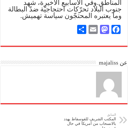
المناطق.وفي الأسابيع الأخيرة، شهد
جنوب البلاد تحرّكات احتجاجيّة ضدّ البطالة
وما يعتبره المحتجّون سياسة تهميش.
S
E
M
Fa
ha
m
as
ce
re
ail
to
bo
do
ok
عن majaliss
n
السابق
المكتب الشريف للفوسفاط يهدد
بالانسحاب من أمريكا في حال
فرض عليه رسوم