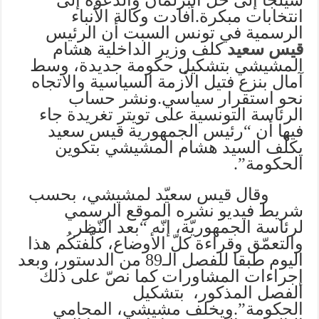
انتخابات مبكرة.أفادت وكالة الأنباء
الرسمية في تونس السبت أن الرئيس
قيس سعيد
كلف وزير الداخلية هشام
المشيشي بتشكيل حكومة جديدة، وسط
آمال بنزع فتيل الأزمة السياسية والاتجاه
نحو استقرار سياسي.ونشر حساب
الرئاسة التونسية على تويتر تغريدة جاء
فيها أن “رئيس الجمهورية قيس سعيد
يكلّف السيد هشام المشيشي بتكوين
الحكومة”.
وقال قيس سعيّد لمشيشي، بحسب
شريط فيديو نشره الموقع الرسمي
لرئاسة الجمهوريّة، إنّه “بعد النّظر
والتعمّق وقراءة كلّ الأوضاع، كلّفتكُم هذا
اليوم طبقا للفصل الـ89 من الدستور، وبعد
إجراءات المشاورات كما نصّ على ذلك
الفصل المذكور، بتشكيل
الحكومة”.ويخلف مشيشي، المحامي