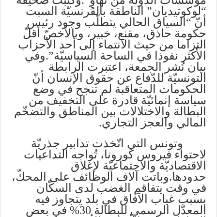
“لوكوتيديان” الناطقة بالفرنسيّة السبت
أنّ “السياق الحالي يتطلّب وجود رئيس
حكومة حاذق، مقنع، خبير، وبالأخصّ أقلّ
التزاما من حيث الانتماء إلى أحد الأحزاب
الأكثر نفوذا في الساحة السياسيّة”.وفي
بيان نُشر الجمعة، اعتبرت الرابطة
التونسيّة للدّفاع عن حقوق الإنسان أنّ
الحكومات المتعاقبة لم تنجح في وضع
سياسة إنمائيّة قادرة على التخفيف من
البطالة والاختلالات بين المناطق والتضخّم
المالي والعجز التجاري.
وتونس التي اتّخذت تدابير جذريّة
لاحتواء فيروس كورونا، تُواجه التداعيات
الاقتصاديّة والاجتماعيّة لإغلاق
حدودها.وباتت آلاف الوظائف على المحكّ،
في وقت يتفاقم الغضب لدى السكّان
بسبب غياب الآفاق في بلد يتجاوز فيه
المعدّل الرسمي للبطالة 30% في بعض