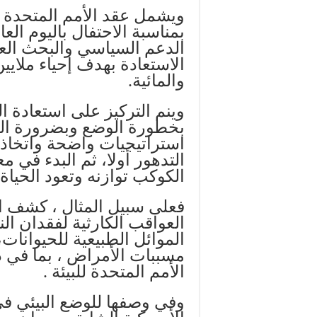
بمناسبة الاحتفال باليوم الع
الدعم السياسي والبحث العل
الاستعادة بهدف إحياء ملايين
والمائية.
وينم التركيز على استعادة 
بخطورة الوضع وبضرورة ال
استراتيجيات واضحة واتخاذ 
التدهور أولا، ثم البدء في م
الكوكب توازنه وتعود الحياة 
العواقب الكارثية لفقدان ال
الموائل الطبيعية للحيوانات،
مسببات الأمراض ، بما في 
الأمم المتحدة للبيئة .
وفي وصفها للوضع البيئي في