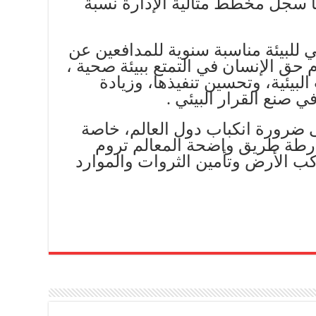
ائة، فيما سجل مخطط مثالية الإدارة نسبة
مي للبيئة مناسبة سنوية للمدافعين عن
م حق الإنسان في التمتع ببيئة صحية ،
لبيئية، وتحسين تنفيذها، وزيادة
 صنع القرار البيئي .
ى ضرورة انكباب دول العالم، خاصة
ارطة طريق واضحة المعالم تروم
ب الأرض وتأمين الثروات والموارد