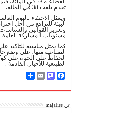
القطاعية 68 في الم
تقدم بلغت 38 في المائة.
ويمثل الاحتفاء باليوم العال
البيئة للترافع من أجل احترا
وتعزيز القوانين والسياسات ا
مستويات المشاركة العامة في
كما يمثل مناسبة للتأكيد عل
الصناعية منها، على وضع خ
الحفاظ على الحياة على كوك
الطبيعية للأجيال القادمة .
S
E
M
Fa
ha
m
as
ce
re
ail
to
bo
do
ok
عن majaliss
n