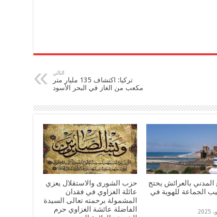
التالي
تركيا: اكتشاف 135 مليار متر
مكعب من الغاز في البحر الأسود
المدني بالعرائش يحتج
حزب الشورى والاستقلال يعزي
يب الجماعة للهوية في
عائلة الغزاوي في فقدان
المشمولة برحمته تعالى السيدة
الفاضلة عائشة الغزاوي حرم