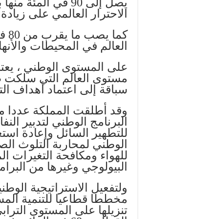
الاحترار العالمي على زيادة بمقدار 1.5 د
كما
العالم في المحيطات والأنها
على المستوى الوطني ، يعتب
مستوى العالم التي سلكت ط
سباقة إلى اعتماد أهداف الت
وقد أطلقت المملكة عددا من
البرنامج الوطني لتدبير النفا
للتطهير السائل وإعادة استعم
الوطني لمحاربة التلوث الص
للهواء ومكافحة التغيرات ال
البيولوجي وغيرها من البرام
مخططا قطاعيا للتنمية المس
تنزيلها على المستوى الترا