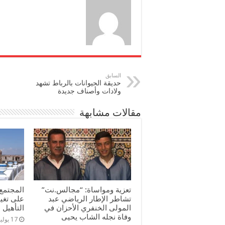
السابق
حديقة الحيوانات بالرباط تشهد
ولادات وأصناف جديدة
مقالات مشابهة
تعزية ومواساة: “مجالس.نت”
المجتمع 
تشاطر الإطار الرياضي عبد
على تغي
المولى الخنفري الأحزان في
التأهيل
وفاة نجله الشاب يحيى
17 يوليو، 2025