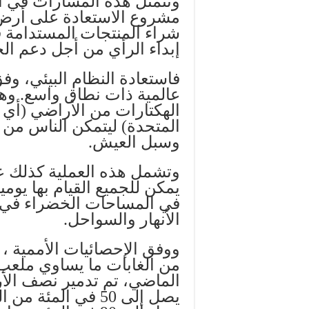
وتتمثل هذه المسارات في ات
مشروع الاستعادة على أرض ا
شراء المنتجات المستدامة فق
إبداء الرأي من أجل دعم الح
فاستعادة النظام البيئي، وفق
عالمية ذات نطاق واسع. وه
الهكتارات من الأراضي (أي 
المتحدة) ليتمكن الناس من 
وسبل العيش.
وتشمل هذه العملية كذلك عد
يمكن للجميع القيام بها يومي
في المساحات الخضراء في ال
الأنهار والسواحل.
ووفق الإحصائيات الأممية ، 
من الغابات ما يساوي ملعب
الماضي، تم تدمير نصف الأر
يصل إلى 50 في الم