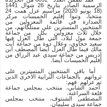
الرسمية الصادر بتاريخ 26 شوال 1441
(18 يونيو 2020) مراسيم عزل همت 24
منتخبا، وتبوأ إقليم الخميسات مركز
الصدارة في قائمة المعزولين من
المنتخبين المتسترين على ممتلكاتهم، من
خلال ثلاث معزولين بكل من جماعة
جمعة مول لبلاد، التي طال العزل فيها
سعيد حجاوي، وعلال دوة من جماعة آيت
مالك فيما طال العزل أيضا المصطف ابن
إدريس من جماعة سيدي عبد الرزاق من
إقليم الخميسات أيضا.
أما باقي المنتخبين المتسترين على
ثرواتهم بالجماعات الترابية الأخرى الذين
تم عزلهم فهم:
أحمد الشابي، منتخب بمجلس جماعة
قلعة السراغنة.
المصطفى الشنتوف، منتخب بمجلس
جماعة سيدي سليمان.