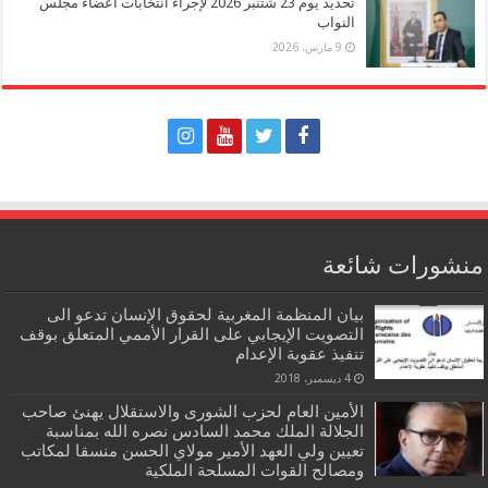
تحديد يوم 23 شتنبر 2026 لإجراء انتخابات أعضاء مجلس
النواب
9 مارس، 2026
منشورات شائعة
بيان المنظمة المغربية لحقوق الإنسان تدعو الى
التصويت الإيجابي على القرار الأممي المتعلق بوقف
تنفيذ عقوبة الإعدام
4 ديسمبر، 2018
الأمين العام لحزب الشورى والاستقلال يهنئ صاحب
الجلالة الملك محمد السادس نصره الله بمناسبة
تعيين ولي العهد الأمير مولاي الحسن منسقا لمكاتب
ومصالح القوات المسلحة الملكية