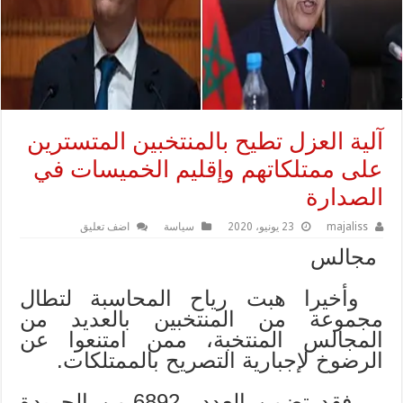
آلية العزل تطيح بالمنتخبين المتسترين
على ممتلكاتهم وإقليم الخميسات في
الصدارة
majaliss
23 يونيو، 2020
سياسة
اضف تعليق
مجالس
وأخيرا هبت رياح المحاسبة لتطال
مجموعة من المنتخبين بالعديد من
المجالس المنتخبة، ممن امتنعوا عن
الرضوخ لإجبارية التصريح بالممتلكات.
فقد تضمن العدد 6892 من الجريدة