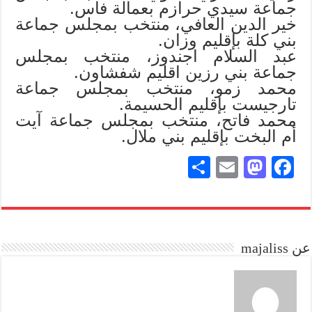
جماعة سيدي حرازم بعمالة فاس.
خير الدين العافي، منتخب بمجلس جماعة
بني كلة بإقليم وزان.
عبد السلام اجندوز، منتخب بمجلس
جماعة بني رزين اقليم شفشاون.
محمد زمو، منتخب بمجلس جماعة
تارجيست بإقليم الحسيمة.
محمد فاتح، منتخب بمجلس جماعة آيت
أم البخت بإقليم بني ملال.
S
E
M
Fa
ha
m
as
ce
re
ail
to
bo
do
ok
عن majaliss
n