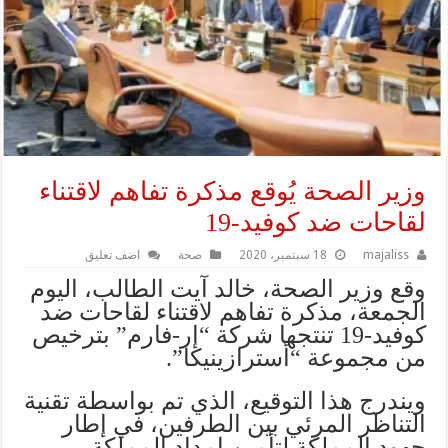
وزير الصحة يُوقع مذكرة تفاهم لاقتناء
لقاحات ضد كوفيد-19
majaliss
18 سبتمبر، 2020
صحة
اضف تعليق
وقع وزير الصحة، خالد آيت الطالب، اليوم
الجمعة، مذكرة تفاهم لاقتناء لقاحات ضد
كوفيد-19 تنتجها شركة “إر-فارم” بترخيص
من مجموعة “أسترازينيكا”.
ويندرج هذا التوقيع، الذي تم بواسطة تقنية
التناظر المرئي بين الطرفين، في إطار
جهود المملكة لتأمين إمداد المملكة