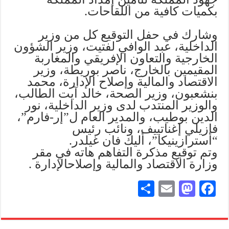
بكميات كافية من اللقاحات.
وشارك في حفل التوقيع كل من وزير
الداخلية، عبد الوافي لفتيت، وزير الشؤون
الخارجية والتعاون الإفريقي والمغاربة
المقيمين بالخارج، ناصر بوريطة، وزير
الاقتصاد والمالية وإصلاح الإدارة، محمد
بنشعبون، وزير الصحة، خالد آيت الطالب،
والوزير المنتدب لدى وزير الداخلية، نور
الدين بوطيب، والمدير العام ل”إر-فارم”،
فازيلي إغناتييف، ونائب رئيس
“أسترازينيكا”، أليك فان غيلدر.
وتم توقيع مذكرة التفاهم هاته في مقر
وزارة الاقتصاد والمالية وإصلاحالإدارة .
S
E
M
Fa
ha
m
as
ce
re
ail
to
bo