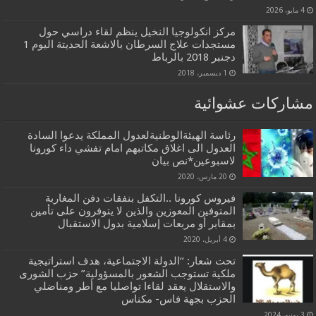
4 مايو، 2026
مركز انكولوجيا النخيل ينظم لقاء دراسي حول
مستجدات علاج السرطان بالاشعة الحديتة اليوم 1
دجنبر 2018 بالرباط
1 ديسمبر، 2018
مشاركات عشوائية
رئاسة الهيئةالوطنيةلعدول المملكة يدعوا السادة
العدول الى اغلاق مكاتبهم امام تفشي داء كورونا
لاسبوعين*نص بيان
20 مارس، 2020
فيروس كورونا ..التكفل بنفقات دفن المغاربة
المتوفين المعوزين والذين لا يتوفرون على تأمين
بمقابر أو مربعات إسلامية بدول الاستقبال
4 أبريل، 2020
تحت شعار: “الدولة الاجتماعية، هدف استراتيجية
ملكية تستوجب الشعور بالمسؤولية” حزب الشورى
والاستقلال يعقد لقاءا تواصليا مع أطر ومناضلي
الحزب بجهة فاس- مكناس
3 يونيو، 2024