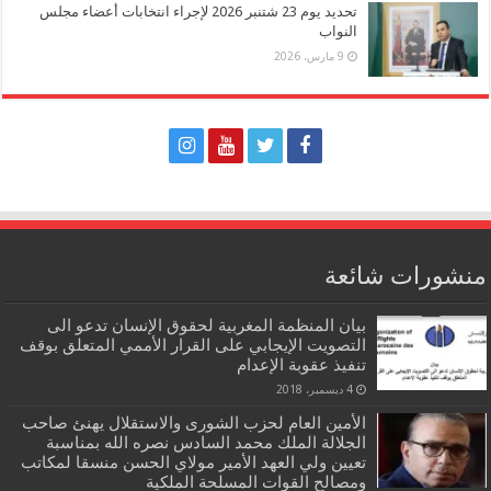
تحديد يوم 23 شتنبر 2026 لإجراء انتخابات أعضاء مجلس
النواب
9 مارس، 2026
منشورات شائعة
بيان المنظمة المغربية لحقوق الإنسان تدعو الى
التصويت الإيجابي على القرار الأممي المتعلق بوقف
تنفيذ عقوبة الإعدام
4 ديسمبر، 2018
الأمين العام لحزب الشورى والاستقلال يهنئ صاحب
الجلالة الملك محمد السادس نصره الله بمناسبة
تعيين ولي العهد الأمير مولاي الحسن منسقا لمكاتب
ومصالح القوات المسلحة الملكية