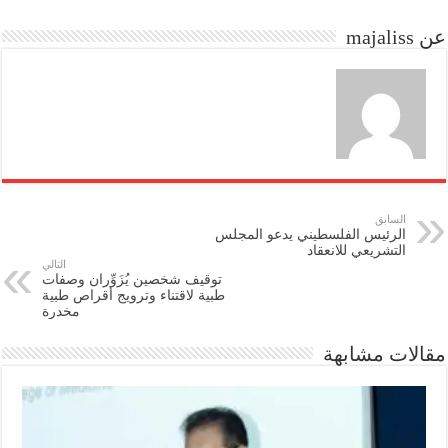
do
ok
عن majaliss
n
السابق
الرئيس الفلسطيني يدعو المجلس
التشريعي للانعقاد
التالي
توقيف شخصين يُزَوِّران وصفات
طبية لاقتناء وترويج أقراص طبية
مخدرة
مقالات مشابهة