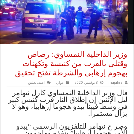
وزير الداخلية النمساوي: رصاص
وقتلى بالقرب من كنيسة وتكهنات
بهجوم إرهابي والشرطة تفتح تحقيق
majaliss
3 نوفمبر، 2020
دولي
اضف تعليق
قال وزير الداخلية النمساوي كارل نيهامر
ليل الإثنين إن إطلاق النار قرب كنيس كبير
في وسط فيينا يبدو هجوما إرهابيا، وهو لا
يزال مستمرا.
وصر ح نيهامر للتلفزيون الرسمي “يبدو
الأمر هجوما إرهابيا” ينفذه مهاجمون