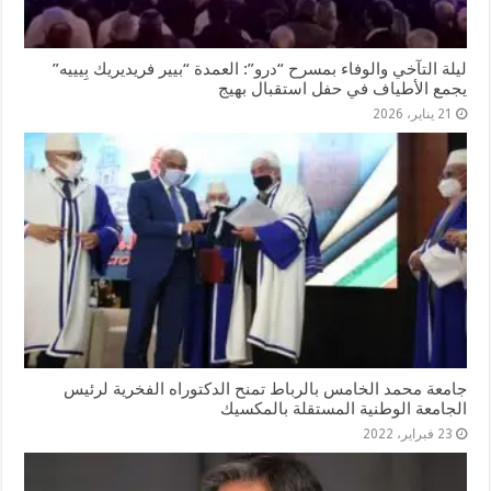
ليلة التآخي والوفاء بمسرح “درو”: العمدة “بيير فريديريك بِيييه”
يجمع الأطياف في حفل استقبال بهيج
21 يناير، 2026
جامعة محمد الخامس بالرباط تمنح الدكتوراه الفخرية لرئيس
الجامعة الوطنية المستقلة بالمكسيك
23 فبراير، 2022