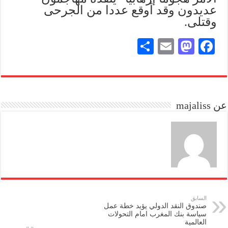
عديدون وقد أوقع عددا من الجرحى
وقتلى.
S
E
M
Fa
ha
m
as
ce
re
ail
to
bo
do
ok
عن majaliss
n
السابق
صندوق النقد الدولي يؤيد خطة عمل
سياسة بنك المغرب امام التحولات
العالمية