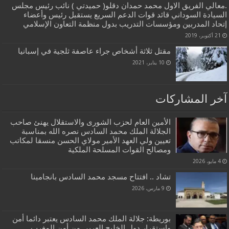
.معالي الفريق الاول محمد حمدان دقلو( حميدتي ) نائب رئيس مجلس
السيادة السوداني قائد قوات الدعم السريع يستقبل رئيس وأعضاء
إتحاد المدربين ومؤسسات التدريب بدول منظمة التعاون الإسلامي
21 أكتوبر، 2019
مقتل ثلاثة أشخاص جراء عاصفة ثلجية في إسبانيا
10 يناير، 2021
آخر المشاركات
الأمين العام لحزب الشورى والاستقلال يهنئ صاحب
الجلالة الملك محمد السادس نصره الله بمناسبة
تعيين ولي العهد الأمير مولاي الحسن منسقا لمكاتب
ومصالح القوات المسلحة الملكية
4 مايو، 2026
تشاد .. افتتاح مسجد محمد السادس بانجامينا
9 مارس، 2026
بوريطة: جلالة الملك محمد السادس يعتبر دائما أمن
واستقرار دول الخليج العربي من أمن المغرب