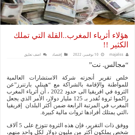
هؤلاء أثرياء المغرب..القلة التي تملك
الكثير !!
majaliss
10 نوفمبر، 2022
إقتصاد
اضف تعليق
“مجالس. نت”
خلص تقرير أنجزته شركة الاستشارات العالمية
للمواطنة والإقامة بالشراكة مع “هينلي بارتنرز”عن
الثروة في افريقيا الى حدود 2022 ، أن أثرياء المغرب
راكموا ثروة تُقدر بـ 125 مليار دولار، الأمر الذي يجعل
المغرب في المرتبة الرابعة ضمن أكثر البلدان إفريقيا
،التي يمتلك أفرادها ثروات مالية كبيرة.
ووفق ذات التقرير، فإن هذه الثروة تتوزع على 5 آلاف
شخص يملكون أكثر من مليون دولار لكل واحد منهم،