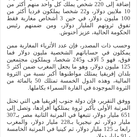
إضافة إلى 220 شخص يملك كل واحد منهم أكثر من
10 ملايين دولار، و22 شخصا يملكون فرديا أكثر من
100 مليون دولار، في حين 3 أشخاص مغاربة فقط
تفوق ثروتهم المليار دولار، ومن ضمنهم رئيس
الحكومة الحالية، عزيز أخنوش.
وحسب ذات المصدر، فإن عدد الأثرياء المغاربة ممن
يمكلون في حساباتهم الشخصية مليون دولار فما
فوق، فهو 5 آلاف و245 شخصا، ويملكون مجتمعين
125 مليون دولار، وهو ما يجعل المغرب ضمن أكثر 5
بلدان إفريقيا يمتلك مواطنوها أكبر نسبة من الثروة
المالية، وهذه الدول الخمسة تمتلك 50 بالمائة من
الثروة الموجودة في القارة السمراء بكاملها.
ووفق التقرير، فإن دولة جنوب إفريقيا هي التي تحتل
المرتبة الأولى بأكبر ثروة يمتلكها أفرادها، وتصل إلى
651 مليار دولار، تتبعها في المرتبة الثانية مصر بـ307
مليار دولار، ثم نيجيريا بـ228 مليار دولار، والمغرب
رابعا بـ 125 مليار دولار، ثم كينيا في المرتبة الخامسة
بـ91 مليار دولار.