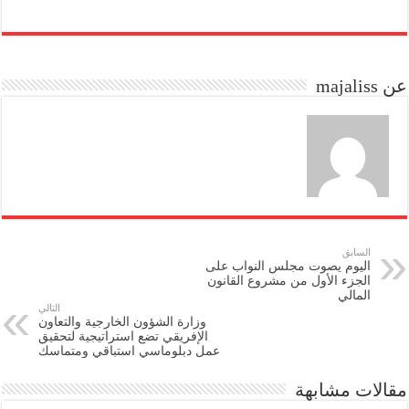
ha
m
as
ce
re
ail
to
bo
do
ok
عن majaliss
n
السابق
اليوم يصوت مجلس النواب على
الجزء الأول من مشروع القانون
المالي
التالي
وزارة الشؤون الخارجية والتعاون
الإفريقي تضع استراتيجية لتحقيق
عمل دبلوماسي استباقي ومتماسك
مقالات مشابهة