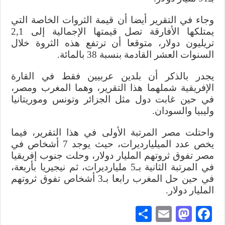
وجاء في التقرير أيضا أن قيمة الثروات الخاصة التي
يمتلكها الأفارقة تصل قيمتها الإجمالية إلى 2,1
تريليون دولار، متوقعا أن ترتفع هذه الثروة خلال
السنوات العشر القادمة بنسبة 38 بالمائة.
يجدر بالذكر أن بلدين عربيين فقط في القارة
الإفريقية شملهما هذا التقرير، وهما المغرب ومصر،
في حين غابت دول مثل الجزائر وتونس وموريتانيا
وليبيا والسودان.
واحتلت مصر المرتبة الأولى في هذا التقرير، فيما
يخص عدد الميليارديرات، حيث يوجد 7 أشخاص في
مصر تفوق ثروتهم المليار دولار، وحلت جنوب إفريقيا
في المرتبة الثانية بـ5 مليارديرات، ثم نيجيريا بأربعة،
في حين حل المغرب رابعا بـ3 أشخاص تفوق ثروتهم
المليار دولار.
S
E
M
Fa