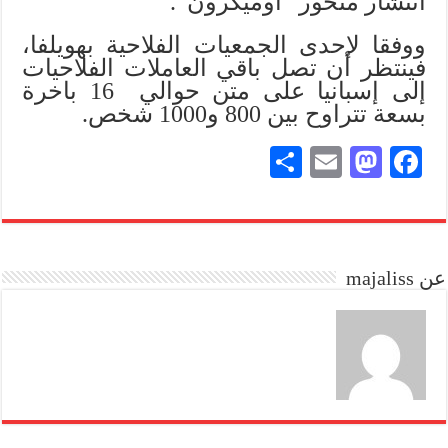
انتشار متحور “أوميكرون”.
ووفقا لإحدى الجمعيات الفلاحية بهويلفا،
فينتظر أن تصل باقي العاملات الفلاحيات
إلى إسبانيا على متن حوالي 16 باخرة
بسعة تتراوح بين 800 و1000 شخص.
S
E
M
Fa
ha
m
as
ce
re
ail
to
bo
do
ok
عن majaliss
n