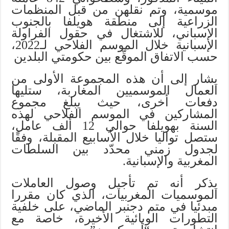
موسمية، وتم نقلهن من قبل المنظمات
الزراعية إلى منطقة هويلفا بالجنوب
الإسباني، للاشتغال في حقول الفراولة
الإسبانية خلال الموسم الفلاحي لـ2022،
حسب الاتفاق الموقّع بين حكومتي البلدين
يشار إلى أن هذه المجموعة الأولى من
العمال الموسميين المغاربة، ستليها
دفعات أخرى، حيث يبلغ مجموع
المشاركين في الموسم الفلاحي لهذه
السنة بهويلفا حوالي 12 ألف عامل،
ستصل تواليا خلال الأسابيع المقبلة، وفقًا
لجدول زمني محدّد بين السلطات
المغربية والإسبانية.
يذكر أنه تم تأجيل وصول العاملات
الموسميات المغربيات، الذي كان مقررا
مبدئيا في متم دجنبر الماضي، على خلفية
التطورات الوبائية الأخيرة، خاصة مع