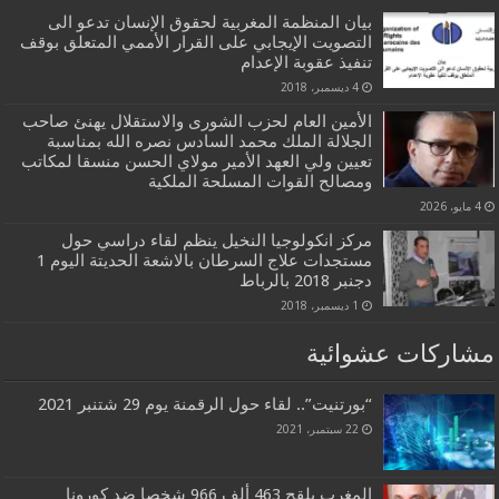
بيان المنظمة المغربية لحقوق الإنسان تدعو الى
التصويت الإيجابي على القرار الأممي المتعلق بوقف
تنفيذ عقوبة الإعدام
4 ديسمبر، 2018
الأمين العام لحزب الشورى والاستقلال يهنئ صاحب
الجلالة الملك محمد السادس نصره الله بمناسبة
تعيين ولي العهد الأمير مولاي الحسن منسقا لمكاتب
ومصالح القوات المسلحة الملكية
4 مايو، 2026
مركز انكولوجيا النخيل ينظم لقاء دراسي حول
مستجدات علاج السرطان بالاشعة الحديتة اليوم 1
دجنبر 2018 بالرباط
1 ديسمبر، 2018
مشاركات عشوائية
“بورتنيت”.. لقاء حول الرقمنة يوم 29 شتنبر 2021
22 سبتمبر، 2021
المغرب يلقح 463 ألف 966 شخصا ضد كورونا