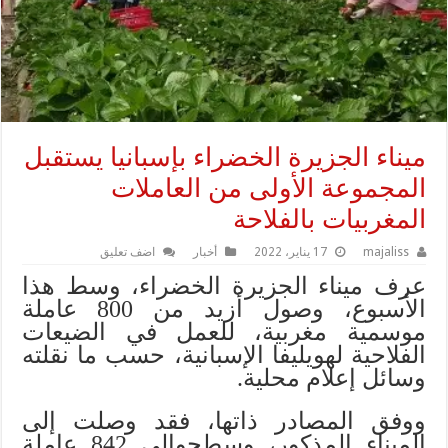
ميناء الجزيرة الخضراء بإسبانيا يستقبل
المجموعة الأولى من العاملات
المغربيات بالفلاحة
majaliss
17 يناير، 2022
أخبار
اضف تعليق
عرف ميناء الجزيرة الخضراء، وسط هذا
الأسبوع، وصول أزيد من 800 عاملة
موسمية مغربية، للعمل في الضيعات
الفلاحية لهويليفا الإسبانية، حسب ما نقلته
وسائل إعلام محلية.
ووفق المصادر ذاتها، فقد وصلت إلى
الميناء المذكور، وسطحوالي 842 عاملة