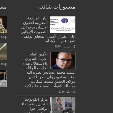
منشورات شائعة
مشا
بيان المنظمة
المغربية لحقوق
الإنسان تدعو الى
التصويت الإيجابي
على القرار الأممي المتعلق بوقف
26 فبراير، 2020
تنفيذ عقوبة الإعدام
4 ديسمبر، 2018
الأمين العام
لحزب الشورى
والاستقلال يهنئ
18 أكتوبر، 2020
صاحب الجلالة
الملك محمد السادس نصره الله
بمناسبة تعيين ولي العهد الأمير
مولاي الحسن منسقا لمكاتب
ومصالح القوات المسلحة الملكية
4 مايو، 2026
مركز انكولوجيا
النخيل ينظم لقاء
دراسي حول
مستجدات علاج