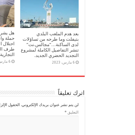
هل يشرف
بعد هدم الملعب البلدي
حملة وا
بتيفلت وما طرحه من تساؤلات
احتلال 
لدى الساكنة…”مجالس.نت”
طرف الم
تنشر التفاصيل الكاملة لمشروع
التجارية؟
التجديد الحضري الجديد.
6 مارس، 2023
6 مارس، 2023
اترك تعليقاً
لن يتم نشر عنوان بريدك الإلكتروني.
الحقول الإلزا
التعليق
*