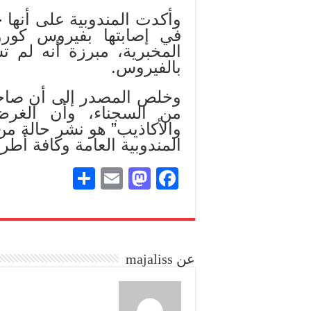
وأكدت المندوبية على أنه
في إصابتها بفيروس كورو
المخبرية، مبرزة أنه لم 
بالفيروس.
وخلص المصدر إلى أن صاح
من السجناء، وأن الغر
والأكاذيب” هو نشر حالة م
المندوبية العامة وكافة أطره
S
E
M
Fa
ha
m
as
ce
re
ail
to
bo
do
ok
عن majaliss
n