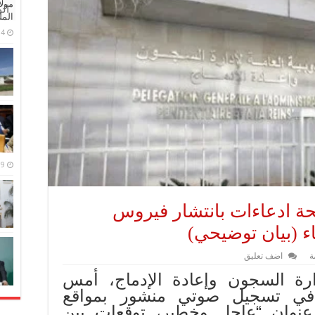
مولا
ال
المل
4 مايو، 2026
9 مارس، 2026
ة ادعاءات بانتشار فيروس
 (بيان توضيحي)
ة
اضف تعليق
دارة السجون وإعادة الإدماج، أمس
في تسجيل صوتي منشور بمواقع
عنوان “عاجل وخطير، توقعات بين