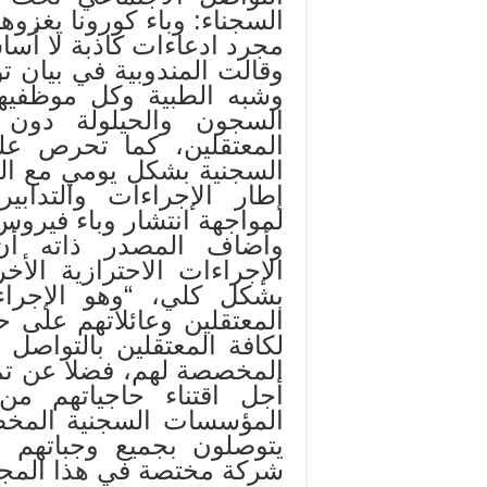
السجناء: وباء كورونا يغزوه
مجرد ادعاءات كاذبة لا أسا
وقالت المندوبية في بيان 
وشبه الطبية وكل موظفيه
السجون والحيلولة دون ا
المعتقلين، كما تحرص ع
السجنية بشكل يومي مع الح
إطار الإجراءات والتدابير
لمواجهة انتشار وباء فيروس
وأضاف المصدر ذاته أن
الإجراءات الاحترازية الأخ
بشكل كلي، “وهو الإجرا
المعتقلين وعائلاتهم على 
لكافة المعتقلين بالتواصل ا
المخصصة لهم، فضلا عن تمك
أجل اقتناء حاجياتهم من
المؤسسات السجنية المخص
يتوصلون بجميع وجباتهم ال
شركة مختصة في هذا المجا