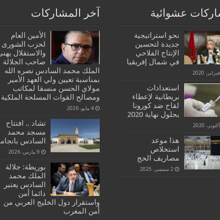
ركات عشوائية
آخر المشاركات
نحو استراتيجية
الأمين العام
جديدة لتحسين
لحزب الشورى
الإنتاج الفلاحي
والاستقلال يهنئ
في شمال إفريقيا
صاحب الجلالة
الملك محمد السادس نصره الله
بمناسبة تعيين ولي العهد الأمير
استعدادات
مولاي الحسن منسقا لمكاتب
بريطانية لإعطاء
ومصالح القوات المسلحة الملكية
لقاح ضد كورونا
4 مايو، 2026
بحلول نهاية 2020
تشاد .. افتتاح
مسجد محمد
هذا موعد
السادس بانجامي
استخلاص
9 مارس، 2026
مصاريف الحج
بوريطة: جلالة
2 سبتمبر، 2025
الملك محمد
السادس يعتبر
دائما أمن
واستقرار دول الخليج العربي من
أمن المغرب