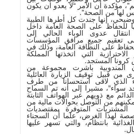
م”، مؤكدة أن الأمر “لا يعدو أن يكون
س لها من الصحة”.
توضيحي، إنها جندت كل أطرها الطبية
ا للحفاظ على الصحة العامة داخل
نتقال عدوى الوباء الحالي إلى
لى تعقيم جميع مرافق المؤسسات
فاظ على النظافة العامة، وذلك في
 الاحترازية التي اتخذتها المملكة
 كرونا المستجد.
 المندوبية باشرت مجموعة من
رى من قبيل توقيف الزيارة العائلية
ء الذي لاقى استحسانا من طرف
حد سواء”، مشيرا إلى أنه تم السماح
لدائم مع ذويهم عبر الهواتف الثابتة
ينهم من التوصل بحوالات مالية من
 المشتريات المتوفرة بمقتصديات
صة لهذا الغرض، علما أن السجناء
غذائية بانتظام، والتي تسهر عليها
ل.