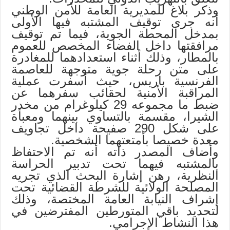
وذكر بلاغ للمديرية العامة للأمن الوطني
أنه جرى توقيف المشتبه فيها الأولى
بمدخل المحطة الجوية، فيما تم توقيف
مرافقتها داخل الفضاء المخصص للعموم
بالمطار، وذلك أثناء استعدادهما للمغادرة
على متن رحلة جوية متوجهة للعاصمة
الفرنسية باريس، حيث أسفرت عملية
المراقبة الأمنية لحقائب سفرهما عن
ضبط ما مجموعه 29 كيلوغرام من مخدر
الشيرا، مقسمة بالتساوي بينهما ومعبأة
على شكل 290 صفيحة داخل تجاويف
معدة خصيصا بأمتعتهما الشخصية.
وأضاف المصدر ذاته أنه تم الاحتفاظ
بالمشتبه فيهما تحت تدبير الحراسة
النظرية، رهن إشارة البحث الذي تجريه
المصلحة الولائية للشرطة القضائية تحت
إشراف النيابة العامة المختصة، وذلك
لتحديد باقي المتورطين المفترضين في
هذا النشاط الإجرامي.