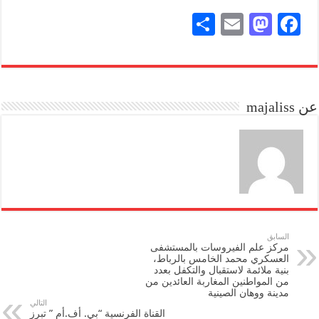
S
E
M
Fa
ha
m
as
ce
re
ail
to
bo
do
ok
عن majaliss
n
السابق
مركز علم الفيروسات بالمستشفى
العسكري محمد الخامس بالرباط،
بنية ملائمة لاستقبال والتكفل بعدد
من المواطنين المغاربة العائدين من
مدينة ووهان الصينية
التالي
القناة الفرنسية “بي. أف.أم ” تبرز