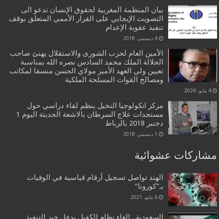
بيان المنظمة المغربية لحقوق الإنسان تدعو الى
التصويت الإيجابي على القرار الأممي المتعلق بوقف
تنفيذ عقوبة الإعدام
4 ديسمبر، 2018
الأمين العام لحزب الشورى والاستقلال يهنئ صاحب
الجلالة الملك محمد السادس نصره الله بمناسبة
تعيين ولي العهد الأمير مولاي الحسن منسقا لمكاتب
ومصالح القوات المسلحة الملكية
4 مايو، 2026
مركز انكولوجيا النخيل ينظم لقاء دراسي حول
مستجدات علاج السرطان بالاشعة الحديتة اليوم 1
دجنبر 2018 بالرباط
1 ديسمبر، 2018
مشاركات عشوائية
الهند تواصل تسجيل أرقام قياسية في الوفيات
بـ”كورونا”
6 مايو، 2021
السعودية.. إلغاء نظام الكفيل يدخل حيز التنفيذ