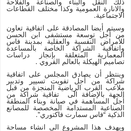
ذلك النقل والبناء والصناعة والفلاحة
والانارة العمومية وكذا مختلف القطاعات
الاجتماعية.
وسيتم أيضا المصادقة على اتفاقية تعاون
من أجل توسعة مستشفى ابن الحسن
للأمراض النفسية والعقلية بمدينة فاس
واتفاقية الشراكة الخاصة بالمساعدة
المعمارية المتعلقة بإنجاز دراسات
تصاميم الهيكلة بالعالم القروي .
وينتظر أن يصادق المجلس على اتفاقية
شراكة من أجل تفويت تسيير وتدبير
ملاعب القرب الرياضية المنجزة من قبل
الجهة بالإضافة الى تفاقية شراكة من
أجل المساهمة في صيانة وبناء المنطقة
الصناعية المستدامة المخصصة للمصانع
الذكية “فاس سمارت فاكتوري”.
ويهدف هذا المشروع الى انشاء مساحة