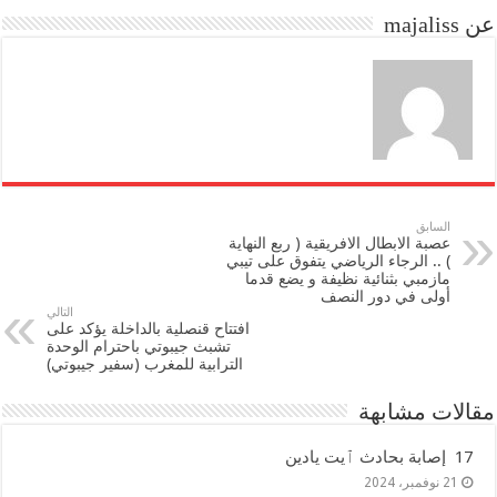
do
ok
عن majaliss
n
السابق
عصبة الابطال الافريقية ( ربع النهاية
) .. الرجاء الرياضي يتفوق على تيبي
مازمبي بثنائية نظيفة و يضع قدما
أولى في دور النصف
التالي
افتتاح قنصلية بالداخلة يؤكد على
تشبث جيبوتي باحترام الوحدة
الترابية للمغرب (سفير جيبوتي)
مقالات مشابهة
17 إصابة بحادث ٱيت يادين
21 نوفمبر، 2024