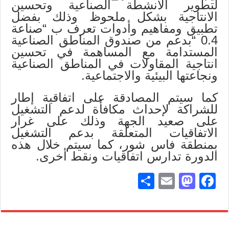
لتطوير الانشطة الصناعية وتحسين
الانتاجية بشكل ملحوظ وذلك بفضل
تطبيق ومفاهيم وأدوات تعرف ب “صناعة
0.4 “بدعم من صندوق المناطق الصناعية
المستدامة مع المساهمة في تحسين
انتاجية المقاولات في المناطق الصناعية
ونجاعتها البيئية والاجتماعية.
كما سيتم المصادقة على اتفاقية إطار
للشراكة لإحداث مكافأة لدعم التشغيل
على صعيد الجهة وذلك على غرار
الاتفاقيات المتعلقة بدعم التشغيل
بمنطقة فاس شور، كما سيتم خلال هذه
الدورة تدارس اتفاقيات ونقط أخرى.
S
E
M
Fa
ha
m
as
ce
re
ail
to
bo