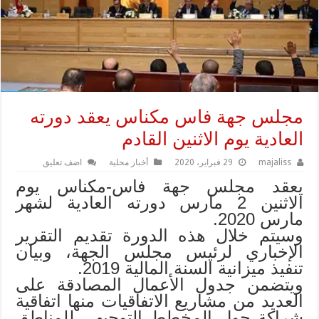
مجلس جهة فاس مكناس يعقد دورته
العادية يوم الاثنين القادم
majaliss
29 فبراير، 2020
أخبار محلية
اضف تعليق
يعقد مجلس جهة فاس-مكناس يوم
الاثنين 2 مارس دورته العادية لشهر
مارس 2020.
وسيتم خلال هذه الدورة تقديم التقرير
الإخباري لرئيس مجلس الجهة، وبيان
تنفيذ ميزانية السنة المالية 2019.
ويتضمن جدول الأعمال المصادقة على
العديد من مشاريع الاتفاقيات منها اتفاقية
شراكة حول المخطط التوجيهي للمناطق