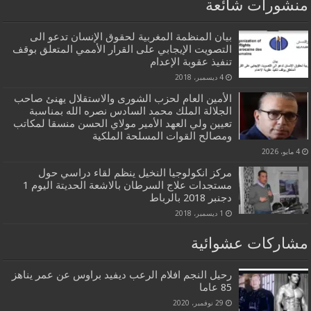
منشورات شائعة
بيان المنظمة المغربية لحقوق الإنسان تدعو الى
التصويت الإيجابي على القرار الأممي المتعلق بوقف
تنفيذ عقوبة الإعدام
4 ديسمبر، 2018
الأمين العام لحزب الشورى والاستقلال يهنئ صاحب
الجلالة الملك محمد السادس نصره الله بمناسبة
تعيين ولي العهد الأمير مولاي الحسن منسقا لمكاتب
ومصالح القوات المسلحة الملكية
4 مايو، 2026
مركز انكولوجيا النخيل ينظم لقاء دراسي حول
مستجدات علاج السرطان بالاشعة الحديتة اليوم 1
دجنبر 2018 بالرباط
1 ديسمبر، 2018
مشاركات عشوائية
رحيل النجم افلام الرعب ديفيد براوس عن عمر يناهز
85 عاما
29 نوفمبر، 2020