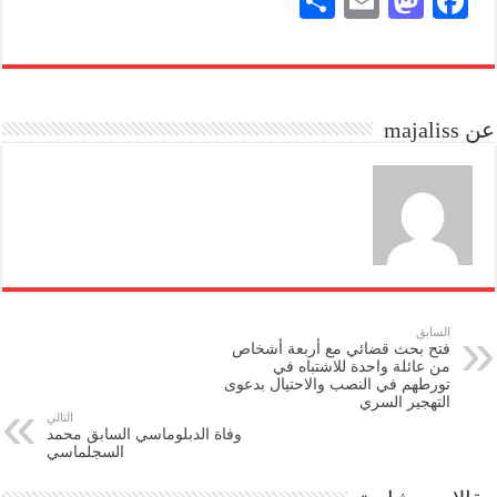
S
E
M
Fa
ha
m
as
ce
re
ail
to
bo
do
ok
عن majaliss
n
السابق
فتح بحث قضائي مع أربعة أشخاص
من عائلة واحدة للاشتباه في
تورطهم في النصب والاحتيال بدعوى
التهجير السري
التالي
وفاة الدبلوماسي السابق محمد
السجلماسي