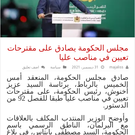
مجلس الحكومة يصادق على مقترحات
تعيين في مناصب عليا
majaliss
31 ديسمبر، 2021
سياسة
اضف تعليق
صادق مجلس الحكومة، المنعقد أمس
الخميس بالرباط، برئاسة السيد عزيز
أخنوش، رئيس الحكومة، على مقترحات
تعيين في مناصب عليا طبقا للفصل 92 من
الدستور.
وأوضح الوزير المنتدب المكلف بالعلاقات
مع البرلمان، الناطق الرسمي باسم
الحكومة، السيد مصطفى بايتاس، في بلاغ