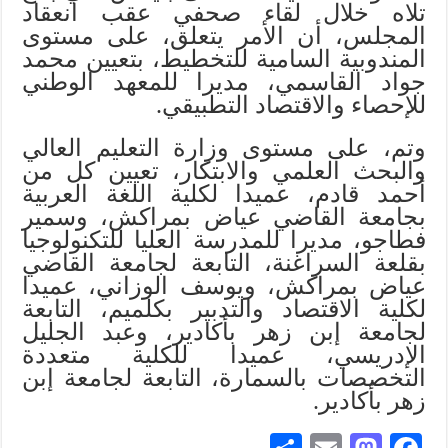
تلاه خلال لقاء صحفي عقب ‏انعقاد
المجلس، أن الأمر يتعلق، على مستوى
المندوبية السامية للتخطيط، بتعيين محمد
جواد القاسمي، مديرا للمعهد الوطني
للإحصاء والاقتصاد التطبيقي.
وتم، على مستوى وزارة التعليم العالي
والبحث العلمي والابتكار، تعيين كل من
أحمد قادم، عميدا لكلية اللغة العربية
بجامعة القاضي عياض بمراكش، وسمير
فطاجو، مديرا للمدرسة العليا للتكنولوجيا
بقلعة السراغنة، التابعة لجامعة القاضي
عياض بمراكش، ويوسف الوزاني، عميدا
لكلية الاقتصاد والتدبير بكلميم، التابعة
لجامعة إبن زهر بأكادير، وعبد الجليل
الإدريسي، عميدا للكلية متعددة
التخصصات بالسمارة، التابعة لجامعة إبن
زهر بأكادير.