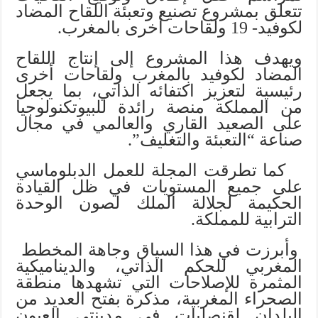
تتعلق بمشروع تصنيع وتعبئة اللقاح المضاد
لكوفيد- 19 ولقاحات أخرى بالمغرب.
ويهدف هذا المشروع إلى إنتاج اللقاح
المضاد لكوفيد بالمغرب ولقاحات أخرى
رئيسية لتعزيز اكتفائه الذاتي، بما يجعل
من المملكة منصة رائدة للبيوتكنولوجيا
على الصعيد القاري والعالمي في مجال
صناعة “التعبئة والتغليف”.
كما تطرقت المجلة للعمل الدبلوماسي
على جميع المستويات في ظل القيادة
الحكيمة لجلالة الملك لصون الوحدة
الترابية للمملكة.
وأبرزت في هذا السياق وجاهة المخطط
المغربي للحكم الذاتي، والديناميكية
المثمرة للإصلاحات التي تشهدها منطقة
الصحراء المغربية، مذكرة بفتح العديد من
البلدان لقنصليات في مدينتي العيون