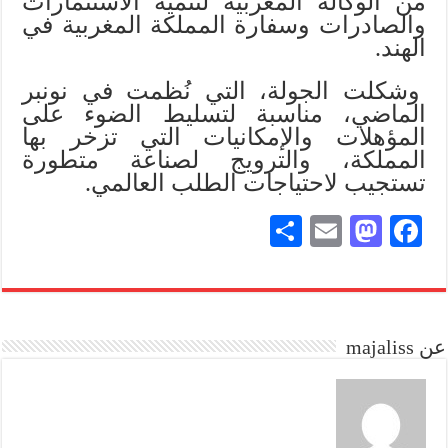
من الوكالة المغربية لتنمية الاستثمارات
والصادرات وسفارة المملكة المغربية في
الهند.
وشكلت الجولة، التي نُظمت في نونبر
الماضي، مناسبة لتسليط الضوء على
المؤهلات والإمكانيات التي تزخر بها
المملكة، والترويج لصناعة متطورة
تستجيب لاحتياجات الطلب العالمي.
S
E
M
Fa
ha
m
as
ce
re
ail
to
bo
do
ok
عن majaliss
n