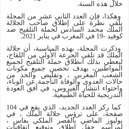
خلال هذه السنة.
وهكذا، فإن العدد الثاني عشر من المجلة
يلقي نظرة على إطلاق صاحب الجلالة
الملك محمد السادس لحملة التلقيح ضد
كوفيد -19 في المغرب في يناير 2021.
وذكرت المجلة، بهذه المناسبة، أن جلالة
الملك قد تلقى الجرعة الأولى من اللقاح،
ليعطي بذلك انطلاق حملة التلقيح لجميع
المواطنين، بهدف تحصين جميع مكونات
الشعب المغربي ، وتقليص والحد من
حالات العدوى والوفاة الناجمة عن الوباء،
واحتواء انتشار الفيروس، في أفق العودة
التدريجية للحياة الطبيعية.
كما ركز العدد الجديد، الذي يقع في 104
صفحة، على ترؤس جلالة الملك ، في
يوليوز الماضي بالقصر الملكي بفاس ،
لمراسم حفل إطلاق وتوقيع اتفاقيات