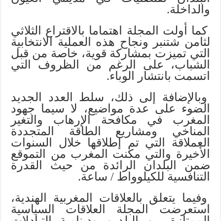
والداخلة.
كما أولت المجلة اهتماما بالاقتراع الثلاثي
لثامن شتنبر ونجاح هذه العملية الانتخابية
التي تميزت بمشاركة قوية، خاصة من قبل
الشباب، على الرغم من الظروف التي
اتسمت بانتشار الوباء.
وبالإضافة إلى ذلك، سلط العدد الجديد
الضوء على عدة مواضيع، لا سيما جهود
المغرب في مكافحة الإرهاب والتغير
المناخي ومشاريع الطاقة المتجددة
العملاقة التي تم إطلاقها خلال السنوات
الأخيرة والتي مكنت المغرب من التموقع
ضمن البلدان الرائدة من حيث القدرة
التنافسية للكيلوواط / ساعة.
وفيما يتعلق بالعلاقات المغربية الهندية،
استعرضت المجلة العلاقات السياسية
الممتازة بين البلدين ودينامية التبادلات