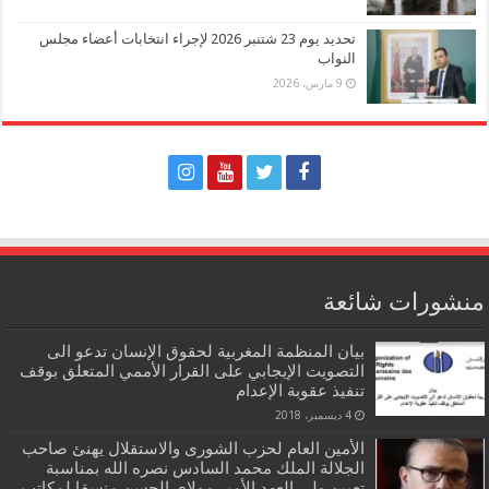
تحديد يوم 23 شتنبر 2026 لإجراء انتخابات أعضاء مجلس
النواب
9 مارس، 2026
منشورات شائعة
بيان المنظمة المغربية لحقوق الإنسان تدعو الى
التصويت الإيجابي على القرار الأممي المتعلق بوقف
تنفيذ عقوبة الإعدام
4 ديسمبر، 2018
الأمين العام لحزب الشورى والاستقلال يهنئ صاحب
الجلالة الملك محمد السادس نصره الله بمناسبة
تعيين ولي العهد الأمير مولاي الحسن منسقا لمكاتب