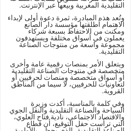
التقليدية المغربية وبيعها عبر الإنترنت.
وتُعد هذه المبادرة، ثمرة دعوة أولى لإبداء
الاهتمام أطلقتها مؤسسة دار الصانع
ومكنت من الاحتفاظ بسبعة شركاء
يعملون في أسواق مختلفة ويستهدفون
مجموعة واسعة من منتوجات الصناعة
التقليدية.
ويتعلق الأمر بمنصات رقمية عامة وأخرى
متخصصة في منتوجات الصناعة التقليدية
أو أسواق متخصصة ومنصات لحرفيين أو
لتعاونيات للحرفيين، لا سيما من المناطق
القروية.
وفي كلمة بالمناسبة، أكدت وزيرة
السياحة والصناعة التقليدية والنقل الجوي
والاقتصاد الاجتماعي، نادية فتاح العلوي،
التي ترأست حفل التوقيع، أن قطاع
الصناعة التقليدية، الذي يحظى بالأولوية