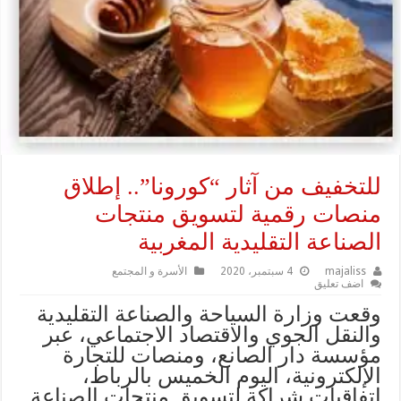
للتخفيف من آثار “كورونا”.. إطلاق
منصات رقمية لتسويق منتجات
الصناعة التقليدية المغربية
majaliss
4 سبتمبر، 2020
الأسرة و المجتمع
اضف تعليق
وقعت وزارة السياحة والصناعة التقليدية
والنقل الجوي والاقتصاد الاجتماعي، عبر
مؤسسة دار الصانع، ومنصات للتجارة
الإلكترونية، اليوم الخميس بالرباط،
اتفاقيات شراكة لتسويق منتجات الصناعة