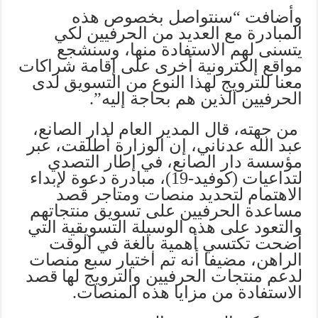
وأضافت “سنتواصل بخصوص هذه
المبادرة مع العديد من الحرفيين لكي
يتسنى لهم الاستفادة منها، وسنشجع
مواقع إلكترونية أخرى على إقامة شراكات
معنا للترويج لهذا النوع من التسويق لدى
الحرفيين الذين هم بحاجة إليه”.
من جهته، قال المدير العام لدار الصانع،
عبد الله عدناني، إن الوزارة أطلقت، عبر
مؤسسة دار الصانع، في إطار التصدي
لتداعيات (كوفيد-19)، مبادرة دعوة لإبداء
الاهتمام لتحديد منصات ومتاجر قصد
مساعدة الحرفيين على تسويق منتجاتهم
والتعود على هذه الوسيلة التسويقية التي
أضحت تكتسي أهمية بالغة في الوقت
الراهن، مضيفا أنه تم اختيار سبع منصات
لدعم منتجات الحرفيين والترويج لها قصد
الاستفادة من مزايا هذه المنصات.