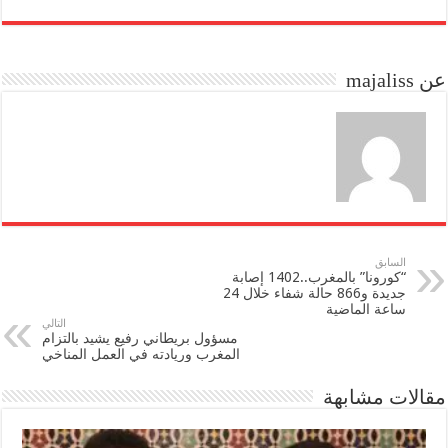
re
ail
to
bo
do
ok
عن majaliss
n
السابق
“كورونا” بالمغرب..1402 إصابة
جديدة و866 حالة شفاء خلال 24
ساعة الماضية
التالي
مسؤول بريطاني رفيع يشيد بالتزام
المغرب وريادته في العمل المناخي
مقالات مشابهة