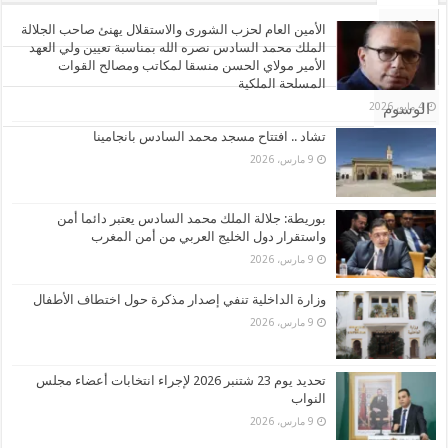
الأشهر
الأمين العام لحزب الشورى والاستقلال يهنئ صاحب الجلالة
الملك محمد السادس نصره الله بمناسبة تعيين ولي العهد
الأمير مولاي الحسن منسقا لمكاتب ومصالح القوات
تعليقات
المسلحة الملكية
4 مايو، 2026
الوسوم
تشاد .. افتتاح مسجد محمد السادس بانجامينا
9 مارس، 2026
بوريطة: جلالة الملك محمد السادس يعتبر دائما أمن
واستقرار دول الخليج العربي من أمن المغرب
9 مارس، 2026
وزارة الداخلية تنفي إصدار مذكرة حول اختطاف الأطفال
9 مارس، 2026
تحديد يوم 23 شتنبر 2026 لإجراء انتخابات أعضاء مجلس
النواب
9 مارس، 2026