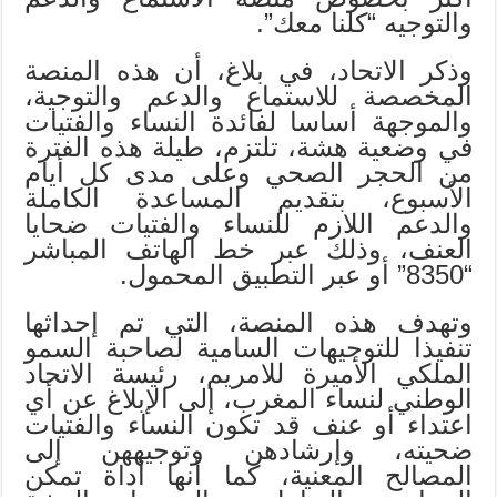
والتوجيه “كلنا معك”.
وذكر الاتحاد، في بلاغ، أن هذه المنصة
المخصصة للاستماع والدعم والتوجية،
والموجهة أساسا لفائدة النساء والفتيات
في وضعية هشة، تلتزم، طيلة هذه الفترة
من الحجر الصحي وعلى مدى كل أيام
الأسبوع، بتقديم المساعدة الكاملة
والدعم اللازم للنساء والفتيات ضحايا
العنف، وذلك عبر خط الهاتف المباشر
“8350” أو عبر التطبيق المحمول.
وتهدف هذه المنصة، التي تم إحداثها
تنفيذا للتوجيهات السامية لصاحبة السمو
الملكي الأميرة للامريم، رئيسة الاتحاد
الوطني لنساء المغرب، إلى الإبلاغ عن أي
اعتداء أو عنف قد تكون النساء والفتيات
ضحيته، وإرشادهن وتوجيههن إلى
المصالح المعنية، كما أنها أداة تمكن