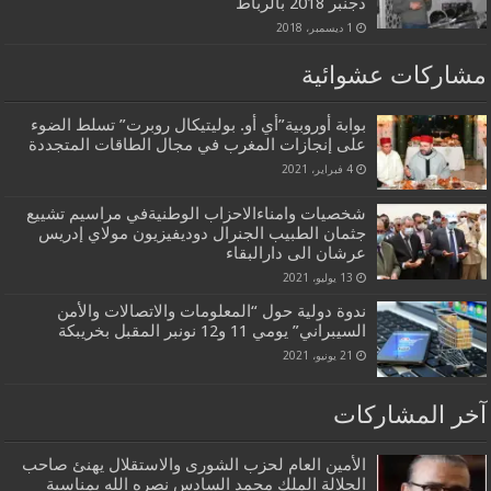
دجنبر 2018 بالرباط
1 ديسمبر، 2018
مشاركات عشوائية
بوابة أوروبية”أي أو. بوليتيكال روبرت” تسلط الضوء
على إنجازات المغرب في مجال الطاقات المتجددة
4 فبراير، 2021
شخصيات وامناءالاحزاب الوطنيةفي مراسيم تشييع
جثمان الطبيب الجنرال دوديفيزيون مولاي إدريس
عرشان الى دارالبقاء
13 يوليو، 2021
ندوة دولية حول “المعلومات والاتصالات والأمن
السيبراني” يومي 11 و12 نونبر المقبل بخريبكة
21 يونيو، 2021
آخر المشاركات
الأمين العام لحزب الشورى والاستقلال يهنئ صاحب
الجلالة الملك محمد السادس نصره الله بمناسبة