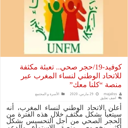
كوفيد-19/حجر صحي.. تعبئة مكثفة
للاتحاد الوطني لنساء المغرب عبر
منصة “كلنا معك”
majaliss
29 مارس، 2020
الأسرة و المجتمع
اضف تعليق
أعلن الاتحاد الوطني لنساء المغرب، أنه
سيتعبأ بشكل مكثف خلال هذه الفترة من
الحجر الصحي من أجل التحسيس بشكل
أكثر بخصوص منصة الاستماع والدعم