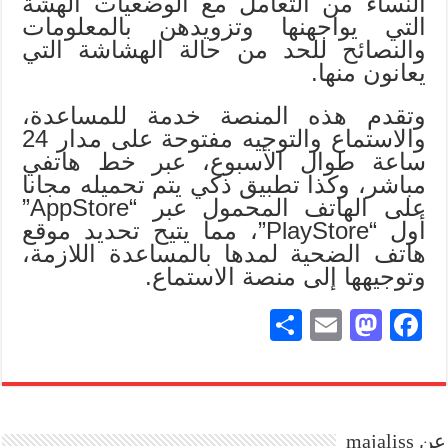
النساء من التعامل مع الوضعيات الهشة
التي يواجهنها وتزويدهن بالمعلومات
والنصائح للحد من حالة الهشاشة التي
يعانون منها.
وتقدم هذه المنصة خدمة للمساعدة،
والاستماع والتوجيه مفتوحة على مدار 24
ساعة طوال الأسبوع، عبر خط هاتفي
مباشر، وكذا تطبيق ذكي يتم تحميله مجانا
على الهاتف المحمول عبر “AppStore”
أول “PlayStore”، مما يتيح تحديد موقع
هاتف الضحية لمدها بالمساعدة اللازمة،
وتوجيهها إلى منصة الاستماع.
S
E
M
Fa
ha
m
as
ce
re
ail
to
bo
do
ok
عن majaliss