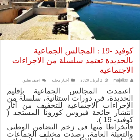
كوفيد -19 : المجالس الجماعية
بالجديدة تعتمد سلسلة من الاجراءات
الاجتماعية
majaliss
2 أبريل، 2020
أخبار محلية
اضف تعليق
اعتمدت المجالس الجماعية بإقليم
الجديدة، في دورات استثانية، سلسلة من
الإجراءات الاجتماعية للتخفيف من آثار
انتشار جائحة فيروس كورونا المستجد (
كوفيد- 19 ).
فانخراطا منها في زخم التضامن الوطني
والتعبئة العامة، رصدت مختلف الجماعات