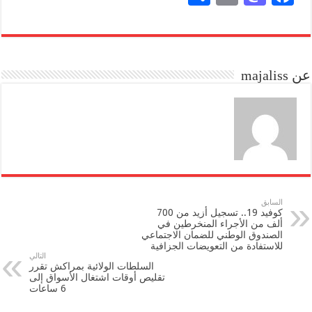
ha
m
as
ce
re
ail
to
bo
do
ok
عن majaliss
n
السابق
كوفيد 19.. تسجيل أزيد من 700
ألف من الأجراء المنخرطين في
الصندوق الوطني للضمان الاجتماعي
للاستفادة من التعويضات الجزافية
التالي
السلطات الولائية بمراكش تقرر
تقليص أوقات اشتغال الأسواق إلى
6 ساعات