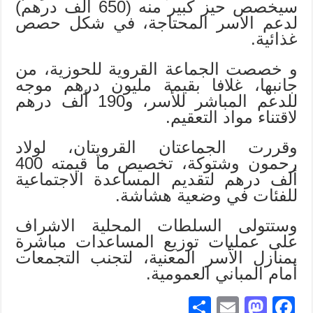
سيخصص حيز كبير منه (650 ألف درهم)
لدعم الاسر المحتاجة، في شكل حصص
غذائية.
و خصصت الجماعة القروية للحوزية، من
جانبها، غلافا بقيمة مليون درهم موجه
للدعم المباشر للأسر، و190 ألف درهم
لاقتناء مواد التعقيم.
وقررت الجماعتان القرويتان، لولاد
رحمون وشتوكة، تخصيص ما قيمته 400
ألف درهم لتقديم المساعدة الاجتماعية
للفئات في وضعية هشاشة.
وستتولى السلطات المحلية الاشراف
على عمليات توزيع المساعدات مباشرة
بمنازل الأسر المعنية، لتجنب التجمعات
أمام المباني العمومية.
S
E
M
Fa