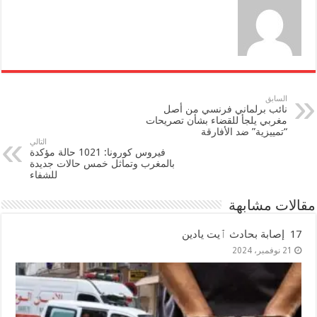
السابق
نائب برلماني فرنسي من أصل
مغربي يلجأ للقضاء بشأن تصريحات
“تمييزية” ضد الأفارقة
التالي
فيروس كورونا: 1021 حالة مؤكدة
بالمغرب وتماثل خمس حالات جديدة
للشفاء
مقالات مشابهة
17 إصابة بحادث ٱيت يادين
21 نوفمبر، 2024