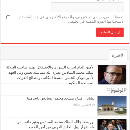
احفظ اسمي، بريدي الإلكتروني، والموقع الإلكتروني في هذا المتصفح
لاستخدامها المرة المقبلة في تعليقي.
الأخيرة
الأشهر
الأمين العام لحزب الشورى والاستقلال يهنئ صاحب الجلالة
الملك محمد السادس نصره الله بمناسبة تعيين ولي العهد
الأمير مولاي الحسن منسقا لمكاتب ومصالح القوات
تعليقات
المسلحة الملكية
4 مايو، 2026
الوسوم
تشاد .. افتتاح مسجد محمد السادس بانجامينا
9 مارس، 2026
بوريطة: جلالة الملك محمد السادس يعتبر دائما أمن
واستقرار دول الخليج العربي من أمن المغرب