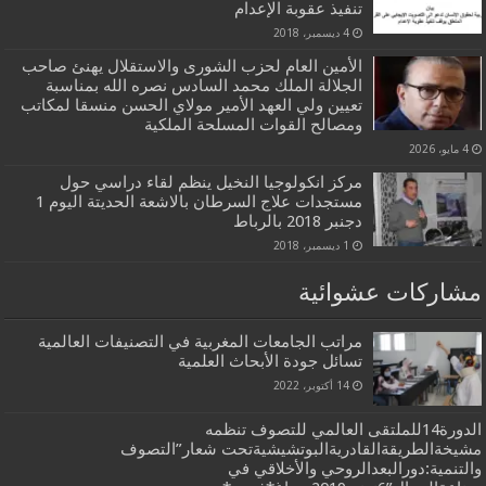
تنفيذ عقوبة الإعدام
4 ديسمبر، 2018
الأمين العام لحزب الشورى والاستقلال يهنئ صاحب
الجلالة الملك محمد السادس نصره الله بمناسبة
تعيين ولي العهد الأمير مولاي الحسن منسقا لمكاتب
ومصالح القوات المسلحة الملكية
4 مايو، 2026
مركز انكولوجيا النخيل ينظم لقاء دراسي حول
مستجدات علاج السرطان بالاشعة الحديتة اليوم 1
دجنبر 2018 بالرباط
1 ديسمبر، 2018
مشاركات عشوائية
مراتب الجامعات المغربية في التصنيفات العالمية
تسائل جودة الأبحاث العلمي‬ة
14 أكتوبر، 2022
الدورة14للملتقى العالمي للتصوف تنظمه
مشيخةالطريقةالقادريةالبوتشيشيةتحت شعار”التصوف
والتنمية:دورالبعدالروحي والأخلاقي في