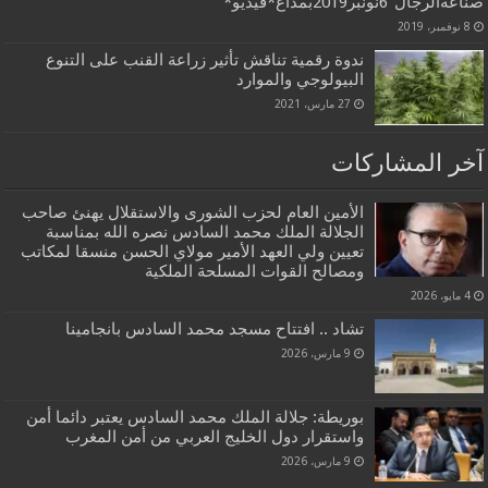
صناعةالرجال”6نونبر2019بمداغ*فيديو*
8 نوفمبر، 2019
ندوة رقمية تناقش تأثير زراعة القنب على التنوع
البيولوجي والموارد
27 مارس، 2021
آخر المشاركات
الأمين العام لحزب الشورى والاستقلال يهنئ صاحب
الجلالة الملك محمد السادس نصره الله بمناسبة
تعيين ولي العهد الأمير مولاي الحسن منسقا لمكاتب
ومصالح القوات المسلحة الملكية
4 مايو، 2026
تشاد .. افتتاح مسجد محمد السادس بانجامينا
9 مارس، 2026
بوريطة: جلالة الملك محمد السادس يعتبر دائما أمن
واستقرار دول الخليج العربي من أمن المغرب
9 مارس، 2026