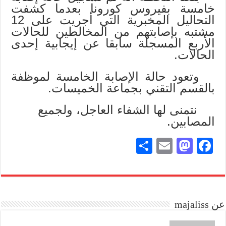
خامسة بفيروس كورونا بعدما كشفت
التحاليل المخبرية التي أجريت على 12
مشتبه بإصابتهم من المخالطين للحالات
الأربع المسجلة سابقا عن إيجابية إحدى
الحالات.
وتعود حالة الإصابة الخامسة لموظفة
بالقسم التقني بجماعة الخميسات.
نتمنى لها الشفاء العاجل، ولجميع
المصابين.
S
E
M
Fa
ha
m
as
ce
re
ail
to
bo
do
ok
عن majaliss
n