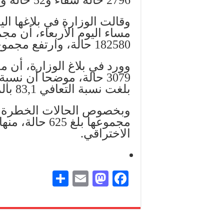
وقالت الوزارة في بلاغها اليو
مساء اليوم الأربعاء، أن مجم
182580 حالة، وارتفع مجموع حالات الشفاء إلى 151634 حالة.
وورد في بلاغ الوزارة، أن م
بلغت نسبة التعافي 83,1 بالمائة.
وبخصوص الحالات الخطرة أو
الاختراقي.
S
E
M
Fa
ha
m
as
ce
re
ail
to
bo