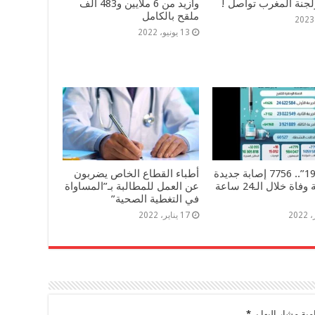
لجنة المغرب تواصل !
وأزيد من 6 ملايين و483 ألف
ملقح بالكامل
13 يونيو، 2022
“كوفيد-19”.. 7756 إصابة جديدة
أطباء القطاع الخاص يضربون
و18 حالة وفاة خلال الـ24 ساعة
عن العمل للمطالبة بـ”المساواة
في التغطية الصحية”
17 يناير، 2022
مية مشار إليها بـ
*