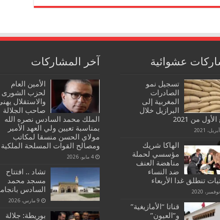
ركات عشوائية
آخر المشاركات
تسجيل نمو
الأمين العام
الصادرات
لحزب الشورى
المغربية إلى
والاستقلال يهنئ
البرازيل خلال
صاحب الجلالة
الأول من 2021
الملك محمد السادس نصره الله
بمناسبة تعيين ولي العهد الأمير
مولاي الحسن منسقا لمكاتب
الهاكا شريك
ومصالح القوات المسلحة الملكية
مؤسسي لحملة
4 مايو، 2026
مناهضة العنف
ضد النساء
تشاد .. افتتاح
يات تنطلق غدا الأربعاء
مسجد محمد
السادس بانجامي
9 مارس، 2026
قناتا “الأمازيغية”
و”العيون”
بوريطة: جلالة