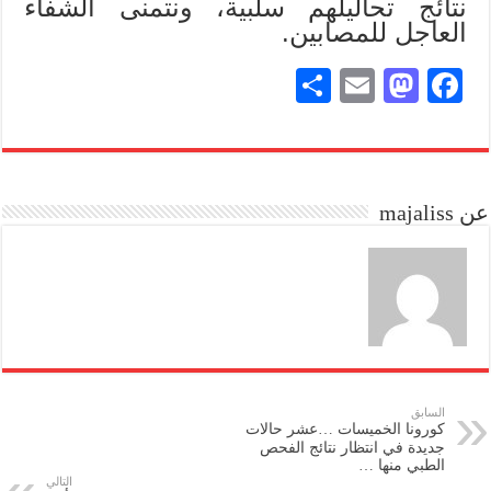
نتائج تحاليلهم سلبية، ونتمنى الشفاء
العاجل للمصابين.
S
E
M
Fa
ha
m
as
ce
re
ail
to
bo
do
ok
عن majaliss
n
السابق
كورونا الخميسات …عشر حالات
جديدة في انتظار نتائج الفحص
الطبي منها …
التالي