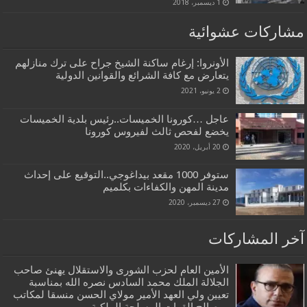
1 ديسمبر، 2018
مشاركات عشوائية
الأونروا: إرغام ساكنة الشيخ جراح على ترك منازلهم
يتعارض مع كافة الشرائع والقوانين الدولية
2 يونيو، 2021
عاجل …كورونا الخميسات..رئيس بلدية الخميسات
يخضع لفحص ثالث لفيروس كورونا
20 أبريل، 2020
ستوفر 1000 مقعد بيداغوجي..التوقيع على إحداث
مدينة المهن والكفاءات بكلميم
27 ديسمبر، 2020
آخر المشاركات
الأمين العام لحزب الشورى والاستقلال يهنئ صاحب
الجلالة الملك محمد السادس نصره الله بمناسبة
تعيين ولي العهد الأمير مولاي الحسن منسقا لمكاتب
ومصالح القوات المسلحة الملكية