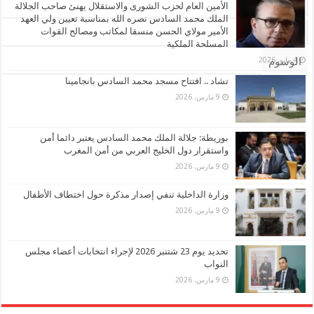
الأشهر
الأمين العام لحزب الشورى والاستقلال يهنئ صاحب الجلالة
الملك محمد السادس نصره الله بمناسبة تعيين ولي العهد
الأمير مولاي الحسن منسقا لمكاتب ومصالح القوات
تعليقات
المسلحة الملكية
4 مايو، 2026
الوسوم
تشاد .. افتتاح مسجد محمد السادس بانجامينا
9 مارس، 2026
بوريطة: جلالة الملك محمد السادس يعتبر دائما أمن
واستقرار دول الخليج العربي من أمن المغرب
9 مارس، 2026
وزارة الداخلية تنفي إصدار مذكرة حول اختطاف الأطفال
9 مارس، 2026
تحديد يوم 23 شتنبر 2026 لإجراء انتخابات أعضاء مجلس
النواب
9 مارس، 2026