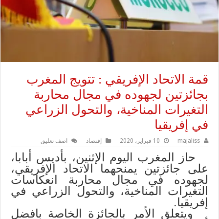
قمة الاتحاد الإفريقي : تتويج المغرب
بجائزتين لجهوده في مجال محاربة
التغيرات المناخية، والتحول الزراعي
في إفريقيا
majaliss
10 فبراير، 2020
إقتصاد
اضف تعليق
حاز المغرب اليوم الإثنين، بأديس أبابا،
على جائزتين يمنحهما الاتحاد الإفريقي،
لجهوده في مجال محاربة انعكاسات
التغيرات المناخية، والتحول الزراعي في
إفريقيا.
ويتعلق الأمر بالجائزة الخاصة بافضل