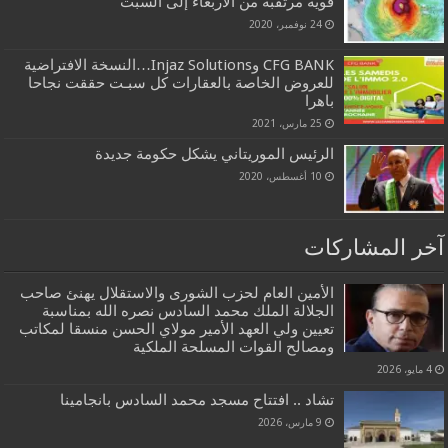
قوية مرتقبة من الأربعاء إلى السبت
24 نوفمبر، 2020
CFG BANK وInjaz Solutions…النسخة الافتراضية
للعروض الخاصة بالعقارات كل سبـت حققت نجاحا
باهرا
25 مارس، 2021
الرئيس الموريتاني يشكل حكومة جديدة
10 أغسطس، 2020
آخر المشاركات
الأمين العام لحزب الشورى والاستقلال يهنئ صاحب
الجلالة الملك محمد السادس نصره الله بمناسبة
تعيين ولي العهد الأمير مولاي الحسن منسقا لمكاتب
ومصالح القوات المسلحة الملكية
4 مايو، 2026
تشاد .. افتتاح مسجد محمد السادس بانجامينا
9 مارس، 2026