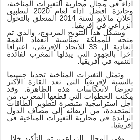
أداء في مجال محاربة التغيرات المناخية،
وجائزة أفضل أداء لعام 2020 لتطبيق
إعلان مالابو لسنة 2014 المتعلق بالتحول
الزراعي في إفريقيا.
ويشكل هذا التتويج المزدوج، والذي تم
منحه للمملكة بمناسبة انعقاد القمة
العادية ال 33 للاتحاد الإفريقي، اعترافا
آخرا بالجهود التي يبذلها المغرب لفائدة
التنمية في إفريقيا.
وتمثل التغيرات المناخية تحديا جسيما
بالنسبة لإفريقيا التي تعد القارة الأكثر
تعرضا لانعكاسات هذه الظاهرة. وقد
مكنت الخطوات التي قطعها المغرب، من
أجل استراتيجية متبصرة لتطوير الطاقات
المتجددة، من ارتقائه إلى مصاف الدول
الرائدة في محاربة التغيرات المناخية في
إفريقيا.
وفي المجال الزراعي، تم التأكيد خلال