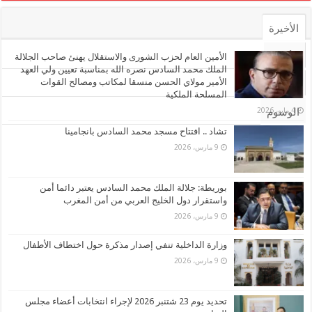
الأخيرة
الأشهر
الأمين العام لحزب الشورى والاستقلال يهنئ صاحب الجلالة
الملك محمد السادس نصره الله بمناسبة تعيين ولي العهد
الأمير مولاي الحسن منسقا لمكاتب ومصالح القوات
تعليقات
المسلحة الملكية
4 مايو، 2026
الوسوم
تشاد .. افتتاح مسجد محمد السادس بانجامينا
9 مارس، 2026
بوريطة: جلالة الملك محمد السادس يعتبر دائما أمن
واستقرار دول الخليج العربي من أمن المغرب
9 مارس، 2026
وزارة الداخلية تنفي إصدار مذكرة حول اختطاف الأطفال
9 مارس، 2026
تحديد يوم 23 شتنبر 2026 لإجراء انتخابات أعضاء مجلس