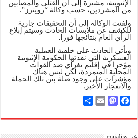
الإثيوبية، مشيرة إلى أن القتلى والمصابين
من المشردين، حسب وكالة “رويترز”.
ولفتت الوكالة إلى أن التحقيقات جارية
للكشف عن ملابسات الحادث وسيتم إبلاغ
الرأي العام بنتائجها فورا.
ويأتي الحادث على خلفية العملية
العسكرية التي نفذتها الحكومة الإثيوبية
مؤخرا في إقليم تغراي ضد القوات
المحلية المتمردة، لكن ليس هناك
مؤشرات على وجود صلة بين تلك الحملة
والانفجار الأخير.
S
E
M
Fa
ha
m
as
ce
re
ail
to
bo
do
ok
عن majaliss