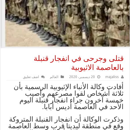
قتلى وجرحى في انفجار قنبلة
بالعاصمة الاثيوبية
majaliss
20 ديسمبر، 2020
العالم
اضف تعليق
أفادت وكالة الأنباء الإثيوبية الرسمية بأن
ثلاثة أشخاص لقوا مصرعهم وأصيب
خمسة آخرون جراء انفجار قنبلة اليوم
الأحد في العاصمة أديس أبابا.
وذكرت الوكالة أن انفجار القنبلة المتروكة
وقع في منطقة ليديتا قرب وسط العاصمة