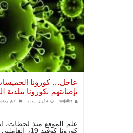
عاجل… كورونا الخميسات
بإصابتهم بكورونا ببلدية 
majaliss
4 أبريل، 2020
أخبار محلية
علم الموقع منذ لحظات، ار
كورونا كوفيد 