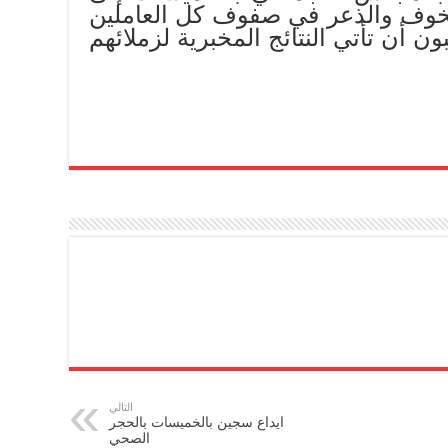
لخوف والذعر في صفوف كل العاملين
 أن تأتي النتائج المخبرية لزملائهم
التالي
ايداع سجين بالخميسات بالحجر
الصحي