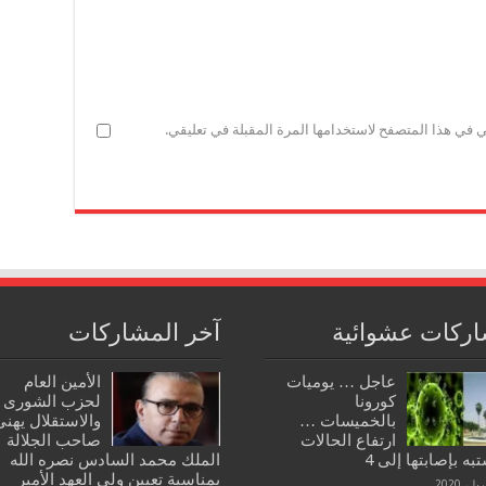
ي في هذا المتصفح لاستخدامها المرة المقبلة في تعليقي.
ركات عشوائية
آخر المشاركات
عاجل … يوميات
الأمين العام
كورونا
لحزب الشورى
بالخميسات …
والاستقلال يهنئ
ارتفاع الحالات
صاحب الجلالة
به بإصابتها إلى 4
الملك محمد السادس نصره الله
بمناسبة تعيين ولي العهد الأمير