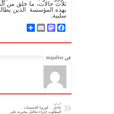
ثلاث حالات، ما خلق من ا
بهذه المؤسسة الذين يطالبون
سلبية.
S
E
M
Fa
ha
m
as
ce
re
ail
to
bo
do
ok
عن majaliss
n
السابق
عاجل… كورونا الخميسات …
المطلوب إجراء تحاليل مخبرية على