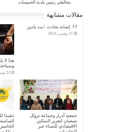
مخالطي رئيس بلدية الخميسات
مقالات مشابهة
17 إصابة بحادث ٱيت يادين
21 نوفمبر، 2024
هذا لا ي
وسياحة
22 يونيو، 2024
جمعية أدرار وجماعة تروال
تنفيذا ل
تسعيان لتعزيز التمكين
السامية
الاقتصادي للنساء عبر
الخامس 
التعاونيات
ب11 