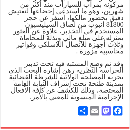
مركونة بمرآب للسيارات منذ أكثر من
شهرين، وهو ما استدعى إخضاعها لتفتيش
دقيق بحضور مالكها، أسفر عن حجز
81800 انبوب من لصاق السيليسيون
المستخدم في التخدير، علاوة عن العثور
بمنزله على مبلغ مالي وبذلة للمحاماة
وثلاث أجهزة للاتصال اللاسلكي وفواتير
محاسبية مزورة .
وقد تم وضع المشتبه فيه تحت تدبير
الحراسة النظرية رهن إشارة البحث الذي
تجريه المصلحة الولائية للشرطة القضائية
بمدينة طنجة تحت إشراف النيابة العامة
المختصة، وذلك للكشف عن كافة الأفعال
الإجرامية المنسوبة للمعني بالأمر.
S
E
M
Fa
ha
m
as
ce
re
ail
to
bo