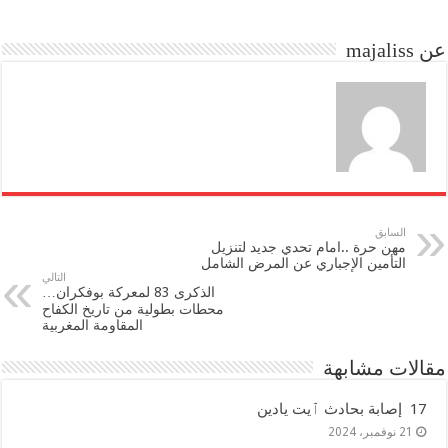
do
ok
عن majaliss
n
السابق
مهن حرة ..امام تحدي جديد لتنزيل
التأمين الإجباري عن المرض الشامل
التالي
الذكرى 83 لمعركة بوفكران…
محطات بطولية من تاريخ الكفاح
المقاومة المغربية
مقالات مشابهة
17 إصابة بحادث ٱيت يادين
21 نوفمبر، 2024