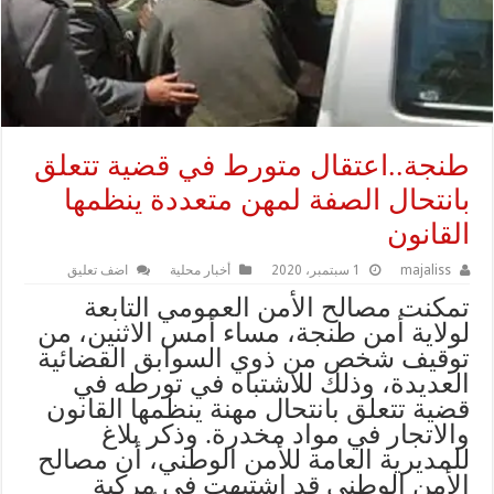
طنجة..اعتقال متورط في قضية تتعلق
بانتحال الصفة لمهن متعددة ينظمها
القانون
majaliss
1 سبتمبر، 2020
أخبار محلية
اضف تعليق
تمكنت مصالح الأمن العمومي التابعة
لولاية أمن طنجة، مساء أمس الاثنين، من
توقيف شخص من ذوي السوابق القضائية
العديدة، وذلك للاشتباه في تورطه في
قضية تتعلق بانتحال مهنة ينظمها القانون
والاتجار في مواد مخدرة. وذكر بلاغ
للمديرية العامة للأمن الوطني، أن مصالح
الأمن الوطني قد اشتبهت في مركبة