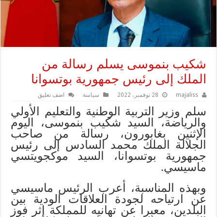
شكيب بنموسى يسلم رسالة من
الملك إلى رئيس جمهورية بوتسوانا
majaliss
28 نوفمبر، 2022
سياسة
اضف تعليق
سلم وزير التربية الوطنية والتعليم الأولي
والرياضة، السيد شكيب بنموسى، اليوم
الإثنين بغابورون، رسالة من صاحب
الجلالة الملك محمد السادس إلى رئيس
جمهورية بوتسوانا، السيد موكجويتسي
ماسيسي.
وبهذه المناسبة، أعرب الرئيس ماسيسي
عن ارتياحه لجودة العلاقات الودية بين
البلدين، معبرا عن تهانيه للمملكة إثر فوز