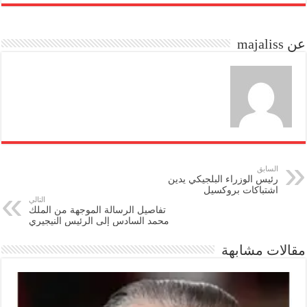
re
ail
to
bo
do
ok
عن majaliss
n
السابق
رئيس الوزراء البلجيكي يدين
اشتباكات بروكسيل
التالي
تفاصيل الرسالة الموجهة من الملك
محمد السادس إلى الرئيس النيجيري
مقالات مشابهة