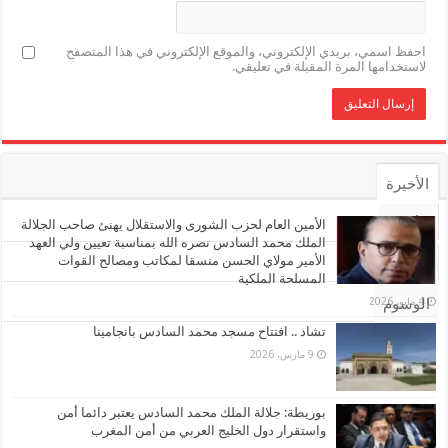
احفظ اسمي، بريدي الإلكتروني، والموقع الإلكتروني في هذا المتصفح
لاستخدامها المرة المقبلة في تعليقي.
الأخيرة
الأشهر
الأمين العام لحزب الشورى والاستقلال يهنئ صاحب الجلالة
الملك محمد السادس نصره الله بمناسبة تعيين ولي العهد
الأمير مولاي الحسن منسقا لمكاتب ومصالح القوات
تعليقات
المسلحة الملكية
4 مايو، 2026
الوسوم
تشاد .. افتتاح مسجد محمد السادس بانجامينا
9 مارس، 2026
بوريطة: جلالة الملك محمد السادس يعتبر دائما أمن
واستقرار دول الخليج العربي من أمن المغرب