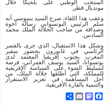
المنتخب الوطني على بلجيكا خلال
مونديال قطر.
وعقب هذا اللقاء، صرح السيد بنموسى أنه
سلم الرئيس البوتسواني رسالة أخوة
وصداقة من صاحب الجلالة الملك محمد
السادس.
وشكل هذا الاستقبال، الذي جرى بالقصر
الرئاسي في غابورون بحضور سفير
المغرب بجنوب إفريقيا المعتمد لدى
بوتسوانا، السيد يوسف العمراني، فرصة
لتسليط الضوء على السياسة الإفريقية
للمملكة، التي أطلقها جلالة الملك، من
أجل المساهمة في تعزيز الاستقرار
والتنمية بالقارة الأفريقية.
S
E
M
Fa
ha
m
as
ce