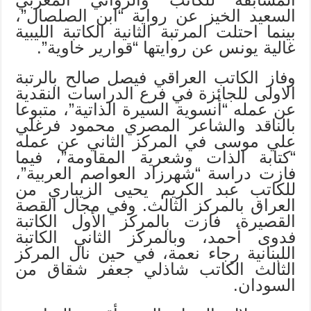
السعيد الخيز عن رواية “ابن الصلصال”،
بينما احتلت المرتبة الثانية الكاتبة الليبية
غالية يونس عن روايتها “قوارير خاوية”.
وفاز الكاتب العراقي فيصل صالح بالرتبة
الاولى للجائزة في فرع الدراسات النقدية
عن عمله “أنسوية السيرة الذاتية”، متبوعا
بالناقد والشاعر المصري محمود فرغلي
علي موسى في المركز الثاني عن عمله
“كتابة الذات وشعرية المقاومة”، فيما
فازت دراسة “شهرزاد العواصم العربية”،
للكاتب عبد الكريم يحيى الزيباري من
العراق بالمركز الثالث. وفي مجال القصة
القصيرة، فازت بالمركز الأول الكاتبة
فدوى أحمد، وبالمركز الثاني الكاتبة
اللبنانية رجاء نعمة، في حين نال المركز
الثالث الكاتب شاذلي جعفر شقاق من
السودان.