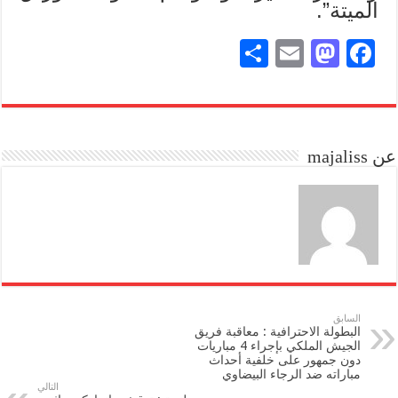
الميتة”.
S
E
M
Fa
ha
m
as
ce
re
ail
to
bo
do
ok
عن majaliss
n
السابق
البطولة الاحترافية : معاقبة فريق
الجيش الملكي بإجراء 4 مباريات
دون جمهور على خلفية أحداث
مباراته ضد الرجاء البيضاوي
التالي