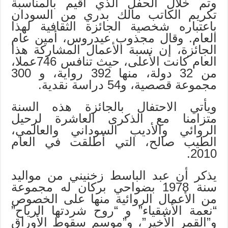
وتم خلال الحفل الذي أقيم بالمناسبة
تكريم الكاتب مالك بدري من السودان
باعتباره شخصية الجائزة الثقافية لهذا
العام. وقال مجذوب عيدروس، أمين عام
الجائزة، إن نسبة الأعمال المشاركة هذا
العام كانت الأعلى، حيث تنافس 746عملا،
من 32 دولة، منها 392 رواية، و 300
مجموعة قصصية، و54 دراسة نقدية.
ويأتي الاحتفال بالجائزة هذه السنة
متزامنا مع الذكرى العاشرة لرحيل
الروائي والأديب السوداني والعالمي،
الطيب صالح، التي أطلقت في العام
2010.
يذكر أن عبد الباسط زخنيني من مواليد
سنة 1978 بضواحي بركان له مجموعة
من الأعمال الروائية منها على الخصوص
“نعمة الأشقياء” و “روح شردتها الرياح”
و”القمر الأخير”، و”موسم سقوط الأوراق