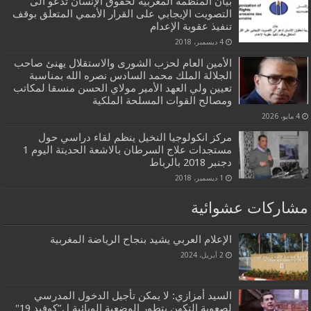
بيان المنظمة المغربية لحقوق الإنسان تدعو الى
التصويت الإيجابي على القرار الأممي المتعلق بوقف
تنفيذ عقوبة الإعدام
4 ديسمبر، 2018
الأمين العام لحزب الشورى والاستقلال يهنئ صاحب
الجلالة الملك محمد السادس نصره الله بمناسبة
تعيين ولي العهد الأمير مولاي الحسن منسقا لمكاتب
ومصالح القوات المسلحة الملكية
4 مايو، 2026
مركز انكولوجيا النخيل ينظم لقاء دراسي حول
مستجدات علاج السرطان بالاشعة الحديتة اليوم 1
دجنبر 2018 بالرباط
1 ديسمبر، 2018
مشاركات عشوائية
الإعلام العربي يشيد بنجاح الرياضة المغربية
2 أبريل، 2024
السيد أمزازي: لا يمكن تأجيل الدخول المدرسي
لصعوبة التكهن بتطور الوضعية الوبائية ل”كوفيد 19″