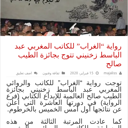
رواية “الغراب” للكاتب المغربي عبد
الباسط زخنيني تتوج بجائزة الطيب
صالح
majaliss
15 فبراير، 2020
ثقافة وفنون
اضف تعليق
توجت رواية “الغراب” للكاتب والروائي
المغربي عبد الباسط زخنيني بجائزة
الطيب صالح العالمية للإبداع الكتابي (فرع
الرواية) في دورتها العاشرة التي أعلن
عن نتائجها أول أمس الخميس بالخرطوم.
كما عادت المرتبة الثالثة من هذه
المسابقة للكاتب والروائي المغربي