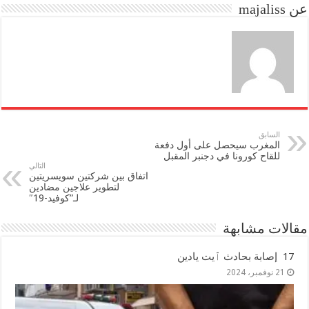
عن majaliss
n
السابق
المغرب سيحصل على أول دفعة
للقاح كورونا في دجنبر المقبل
التالي
اتفاق بين شركتين سويسريتين
لتطوير علاجين مضادين
لـ”كوفيد-19″
مقالات مشابهة
17 إصابة بحادث ٱيت يادين
21 نوفمبر، 2024