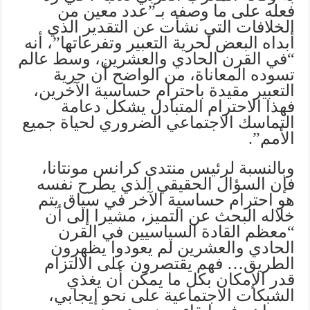
فعله على ما وصفه بـ”عدد معين من
الخلافات التي نشأت عن التقدير الذي
أبداه البعض لحرية التعبير وتفرعاتها”، أنه
“في القرن الحادي والعشرين، وسط عالم
تسوده المعاناة، من الواضح أن حرية
التعبير مقيدة باحترام حساسية الآخرين،
فهذا الاحترام المتبادل يشكل دعامة
التماسك الاجتماعي الضروري لحياة جميع
الأمم”.
وبالنسبة لرئيس منتدى كرانس مونتانا،
فإن السؤال الحقيقي الذي يطرح نفسه
هو احترام حساسية الآخر في سياق يتم
خلاله البحث عن التميز، مشيرا إلى أن
“معظم القادة السياسيين في القرن
الحادي والعشرين لم يعودوا يظهرون
الطريق… فهم يقتصرون على الالتزام
قدر الإمكان بكل ما يمكن أن يغذي
الشبكات الاجتماعية على نحو إيجابي،