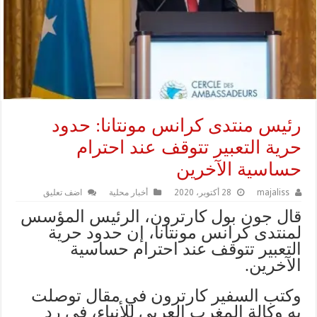
رئيس منتدى كرانس مونتانا: حدود
حرية التعبير تتوقف عند احترام
حساسية الآخرين
majaliss
28 أكتوبر، 2020
أخبار محلية
اضف تعليق
قال جون بول كارترون، الرئيس المؤسس
لمنتدى كرانس مونتانا، إن حدود حرية
التعبير تتوقف عند احترام حساسية
الآخرين.
وكتب السفير كارترون في مقال توصلت
به وكالة المغرب العربي للأنباء، في رد