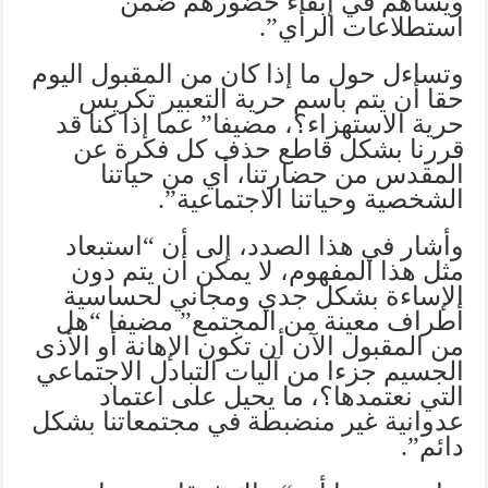
ويساهم في إبقاء حضورهم ضمن
استطلاعات الرأي”.
وتساءل حول ما إذا كان من المقبول اليوم
حقا أن يتم باسم حرية التعبير تكريس
حرية الاستهزاء؟، مضيفا” عما إذا كنا قد
قررنا بشكل قاطع حذف كل فكرة عن
المقدس من حضارتنا، أي من حياتنا
الشخصية وحياتنا الاجتماعية”.
وأشار في هذا الصدد، إلى أن “استبعاد
مثل هذا المفهوم، لا يمكن أن يتم دون
الإساءة بشكل جدي ومجاني لحساسية
أطراف معينة من المجتمع” مضيفا “هل
من المقبول الآن أن تكون الإهانة أو الأذى
الجسيم جزءا من آليات التبادل الاجتماعي
التي نعتمدها؟، ما يحيل على اعتماد
عدوانية غير منضبطة في مجتمعاتنا بشكل
دائم”.