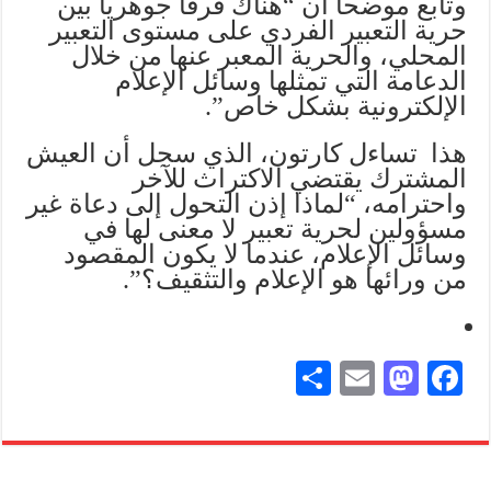
وتابع موضحا أن “هناك فرقا جوهريا بين
حرية التعبير الفردي على مستوى التعبير
المحلي، والحرية المعبر عنها من خلال
الدعامة التي تمثلها وسائل الإعلام
الإلكترونية بشكل خاص”.
هذا تساءل كارتون، الذي سجل أن العيش
المشترك يقتضي الاكتراث للآخر
واحترامه، “لماذا إذن التحول إلى دعاة غير
مسؤولين لحرية تعبير لا معنى لها في
وسائل الإعلام، عندما لا يكون المقصود
من ورائها هو الإعلام والتثقيف؟”.
S
E
M
Fa
ha
m
as
ce
re
ail
to
bo
do
ok