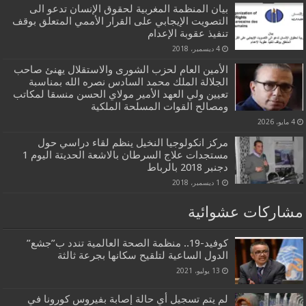
بيان المنظمة المغربية لحقوق الإنسان تدعو الى
التصويت الإيجابي على القرار الأممي المتعلق بوقف
تنفيذ عقوبة الإعدام
4 ديسمبر، 2018
الأمين العام لحزب الشورى والاستقلال يهنئ صاحب
الجلالة الملك محمد السادس نصره الله بمناسبة
تعيين ولي العهد الأمير مولاي الحسن منسقا لمكاتب
ومصالح القوات المسلحة الملكية
4 مايو، 2026
مركز انكولوجيا النخيل ينظم لقاء دراسي حول
مستجدات علاج السرطان بالاشعة الحديتة اليوم 1
دجنبر 2018 بالرباط
1 ديسمبر، 2018
مشاركات عشوائية
كوفيد-19.. منظمة الصحة العالمية تندد ب”جشع”
الدول الساعية لتلقيح سكانها بجرعة ثالثة
13 يوليو، 2021
لم يتم تسجيل أي حالة إصابة بفيروس كورونا في